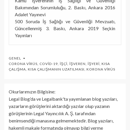
Kamu İşvereninin İş Sağlığı ve Güvenliği
Bakımından Sorumluluğu, 2. Baskı, Ankara 2016
Adalet Yayınevi
500 Soruda İş Sağlığı ve Güvenliği Mevzuatı,
Güncellenmiş 3. Baskı, Ankara 2019 Seçkin
Yayınları
GENEL
CORONA VIRÜS
,
COVID-19
,
İŞÇI
,
İŞVEREN
,
İŞYERI
,
KISA
ÇALIŞMA
,
KISA ÇALIŞMANIN UZATILMASI
,
KORONA VIRÜS
Okurlarımızın Bilgisine:
Legal Blog’da ve Legalbank'ta yayımlanan blog yazıları,
yazarların görüşlerini aktardığı yazılar olup yazanın
görüşlerinin Legal Yayıncılık A. Ş. tarafından
benimsendiği manasına gelmemektedir. Blog yazıları,
hakemli makale formatında olmayıp bilgi verme