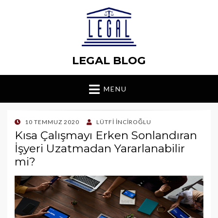
LEGAL BLOG
MENU
POSTED
10 TEMMUZ 2020
LÜTFI İNCIROĞLU
ON
Kısa Çalışmayı Erken Sonlandıran
İşyeri Uzatmadan Yararlanabilir
mi?