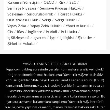
Kurumsal Yönetişim
OECD
Risk
SEC
Sermaye Piyasası
Sermaye Piyasası Hukuku
Sözleşme
Sürdürülebilirlik
Ticaret Hukuku
Uluslararası Hukuk
Vergi
Vergi Hukuku
Yapay Zeka
Yapay Zekâ Hukuku
Yönetim Kurulu
Çin
İflas
İngiltere
İş Akdi
İş Hukuku
İş Sözleşmesi
İşveren
İşçi
İş İlişkisi
Şirketler
Şirketler Hukuku
YASAL UYARI VE TELİF HAKKI BİLDİRİMİ
legal.com.tr/blog adresinde yer alan tüm makale, analiz ve hukuki
değerlendirmelerin mali hakları Legal Yayıncılık A.Ş.’ye aittir. Söz
konusu içerikler, 5846 Sayılı Fikir ve Sanat Eserleri Kanunu (FSEK)
kapsamında korunmaktadır. Sitedeki içeriklerin tamamının veya bir
kısmının, önceden yazılı izin alınmaksızın kopyalanması, başka
mecralarda yayımlanması veya ticari amaçla kullanılması yasaktır. Bu
şartlara uymayan kullanımlara karşı Legal Yayıncılık A.Ş., her türlü
hukuki, cezai yaptırım ve maddi, manevi tazminat hakkını saklı tutar.