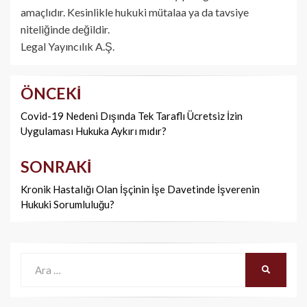
amaçlıdır. Kesinlikle hukuki mütalaa ya da tavsiye
niteliğinde değildir.
Legal Yayıncılık A.Ş.
ÖNCEKI
Yazı
dolaşımı
Covid-19 Nedeni Dışında Tek Taraflı Ücretsiz İzin
Uygulaması Hukuka Aykırı mıdır?
SONRAKI
Kronik Hastalığı Olan İşçinin İşe Davetinde İşverenin
Hukuki Sorumluluğu?
Ara:
ARA