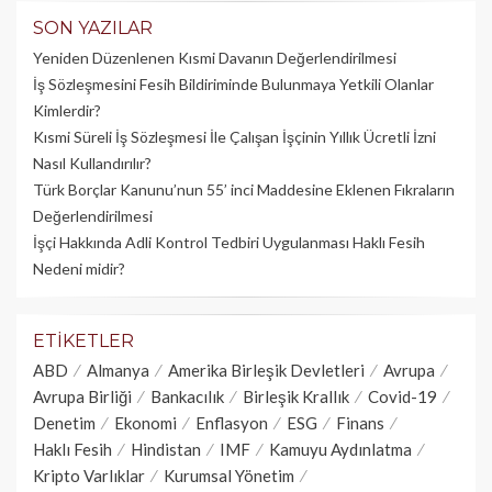
SON YAZILAR
Yeniden Düzenlenen Kısmi Davanın Değerlendirilmesi
İş Sözleşmesini Fesih Bildiriminde Bulunmaya Yetkili Olanlar
Kimlerdir?
Kısmi Süreli İş Sözleşmesi İle Çalışan İşçinin Yıllık Üc­retli İzni
Nasıl Kullandırılır?
Türk Borçlar Kanunu’nun 55’ inci Maddesine Eklenen Fıkraların
Değerlendirilmesi
İşçi Hakkında Adli Kontrol Tedbiri Uygulanması Haklı Fesih
Nedeni midir?
ETIKETLER
ABD
Almanya
Amerika Birleşik Devletleri
Avrupa
Avrupa Birliği
Bankacılık
Birleşik Krallık
Covid-19
Denetim
Ekonomi
Enflasyon
ESG
Finans
Haklı Fesih
Hindistan
IMF
Kamuyu Aydınlatma
Kripto Varlıklar
Kurumsal Yönetim