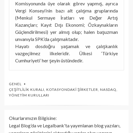
Komisyonunda üye olarak görev yapmış, ayrıca
Vergi Konseyi’nin bazı alt çalışma gruplarında
(Menkul Sermaye İratları ve Değer Artış
Kazançları; Kayıt Dışı Ekonomi; Özkaynakların
Güçlendirilmesi) yer almış olup; halen başuzman
unvanıyla SPK’da çalışmaktadır.
Hayatı dosdoğru yaşamak ve çalışkanlık
vazgeçilmez ilkeleridir. Ülkesi ‘Türkiye
Cumhuriyeti’ her şeyin üstündedir.
GENEL
ÇEŞITLILIK KURALI
,
KOTASYONDAKI ŞIRKETLER
,
NASDAQ
,
YÖNETIM KURULLARI
Okurlarımızın Bilgisine:
Legal Blog’da ve Legalbank'ta yayımlanan blog yazıları,
yazarların görüşlerini aktardığı yazılar olup yazanın