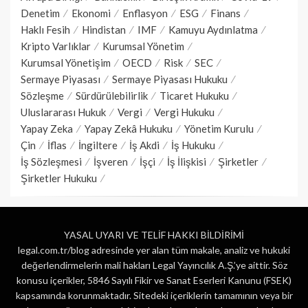
Denetim
Ekonomi
Enflasyon
ESG
Finans
Haklı Fesih
Hindistan
IMF
Kamuyu Aydınlatma
Kripto Varlıklar
Kurumsal Yönetim
Kurumsal Yönetişim
OECD
Risk
SEC
Sermaye Piyasası
Sermaye Piyasası Hukuku
Sözleşme
Sürdürülebilirlik
Ticaret Hukuku
Uluslararası Hukuk
Vergi
Vergi Hukuku
Yapay Zeka
Yapay Zekâ Hukuku
Yönetim Kurulu
Çin
İflas
İngiltere
İş Akdi
İş Hukuku
İş Sözleşmesi
İşveren
İşçi
İş İlişkisi
Şirketler
Şirketler Hukuku
YASAL UYARI VE TELİF HAKKI BİLDİRİMİ
legal.com.tr/blog adresinde yer alan tüm makale, analiz ve hukuki
değerlendirmelerin mali hakları Legal Yayıncılık A.Ş.’ye aittir. Söz
konusu içerikler, 5846 Sayılı Fikir ve Sanat Eserleri Kanunu (FSEK)
kapsamında korunmaktadır. Sitedeki içeriklerin tamamının veya bir