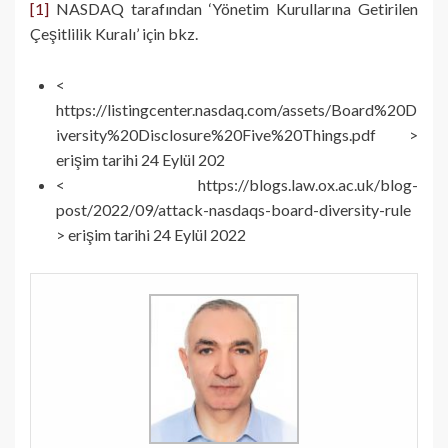
[1]
NASDAQ tarafından ‘Yönetim Kurullarına Getirilen
Çeşitlilik Kuralı’ için bkz.
<
https://listingcenter.nasdaq.com/assets/Board%20D
iversity%20Disclosure%20Five%20Things.pdf >
erişim tarihi 24 Eylül 202
< https://blogs.law.ox.ac.uk/blog-
post/2022/09/attack-nasdaqs-board-diversity-rule
> erişim tarihi 24 Eylül 2022