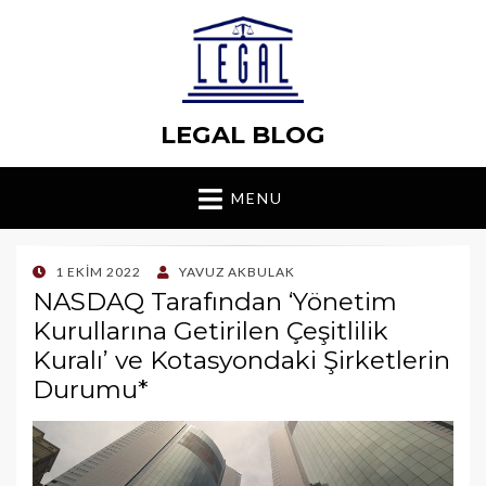
LEGAL BLOG
MENU
POSTED
1 EKIM 2022
YAVUZ AKBULAK
ON
NASDAQ Tarafından ‘Yönetim
Kurullarına Getirilen Çeşitlilik
Kuralı’ ve Kotasyondaki Şirketlerin
Durumu*