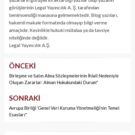
görüşlerinin Legal Yayıncılık A. Ş. tarafından
benimsendiği manasına gelmemektedir. Blog yazıları,
hakemli makale formatında olmayıp bilgi verme
amaçlıdır. Kesinlikle hukuki mütalaa ya da tavsiye
niteliğinde değildir.
Legal Yayıncılık A.Ş.
ÖNCEKI
Yazı
dolaşımı
Birleşme ve Satın Alma Sözleşmelerinin İhlali Nedeniyle
Oluşan Zararlar: Alman Hukukundaki Durum*
SONRAKI
Avrupa Birliği ‘Genel Veri Koruma Yönetmeliği’nin Temel
Esasları*