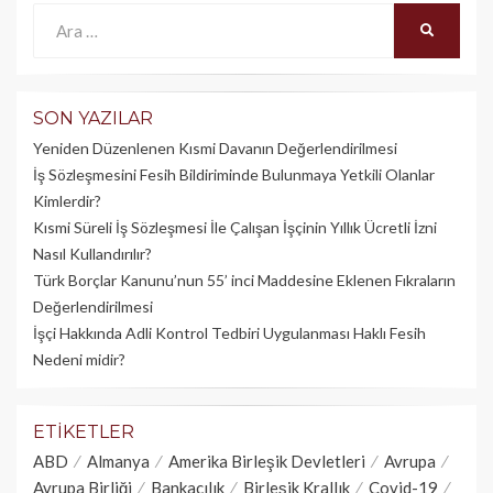
Ara:
ARA
SON YAZILAR
Yeniden Düzenlenen Kısmi Davanın Değerlendirilmesi
İş Sözleşmesini Fesih Bildiriminde Bulunmaya Yetkili Olanlar
Kimlerdir?
Kısmi Süreli İş Sözleşmesi İle Çalışan İşçinin Yıllık Üc­retli İzni
Nasıl Kullandırılır?
Türk Borçlar Kanunu’nun 55’ inci Maddesine Eklenen Fıkraların
Değerlendirilmesi
İşçi Hakkında Adli Kontrol Tedbiri Uygulanması Haklı Fesih
Nedeni midir?
ETIKETLER
ABD
Almanya
Amerika Birleşik Devletleri
Avrupa
Avrupa Birliği
Bankacılık
Birleşik Krallık
Covid-19