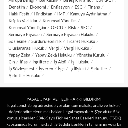
Denetim
Ekonomi
Enflasyon
ESG
Finans
Haklı Fesih
Hindistan
IMF
Kamuyu Aydınlatma
Kripto Varlıklar
Kurumsal Yönetim
Kurumsal Yönetişim
OECD
Risk
SEC
Sermaye Piyasası
Sermaye Piyasası Hukuku
Sözleşme
Sürdürülebilirlik
Ticaret Hukuku
Uluslararası Hukuk
Vergi
Vergi Hukuku
Yapay Zeka
Yapay Zekâ Hukuku
Yönetim Kurulu
Çin
İflas
İngiltere
İş Akdi
İş Hukuku
İş Sözleşmesi
İşveren
İşçi
İş İlişkisi
Şirketler
Şirketler Hukuku
YASAL UYARI VE TELİF HAKKI BİLDİRİMİ
legal.com.tr/blog adresinde yer alan tüm makale, analiz ve hukuki
değerlendirmelerin mali hakları Legal Yayıncılık A.Ş.’ye aittir. Söz
konusu içerikler, 5846 Sayılı Fikir ve Sanat Eserleri Kanunu (FSEK)
kapsamında korunmaktadır. Sitedeki içeriklerin tamamının veya bir