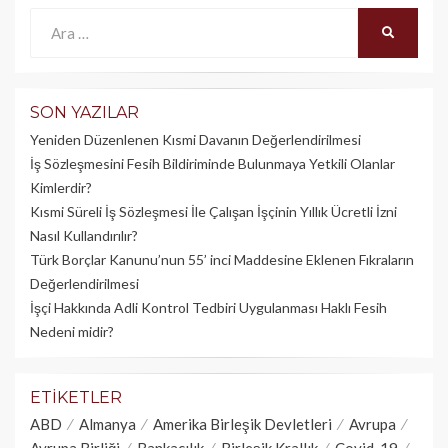
Ara:
ARA
SON YAZILAR
Yeniden Düzenlenen Kısmi Davanın Değerlendirilmesi
İş Sözleşmesini Fesih Bildiriminde Bulunmaya Yetkili Olanlar
Kimlerdir?
Kısmi Süreli İş Sözleşmesi İle Çalışan İşçinin Yıllık Üc­retli İzni
Nasıl Kullandırılır?
Türk Borçlar Kanunu’nun 55’ inci Maddesine Eklenen Fıkraların
Değerlendirilmesi
İşçi Hakkında Adli Kontrol Tedbiri Uygulanması Haklı Fesih
Nedeni midir?
ETIKETLER
ABD
Almanya
Amerika Birleşik Devletleri
Avrupa
Avrupa Birliği
Bankacılık
Birleşik Krallık
Covid-19