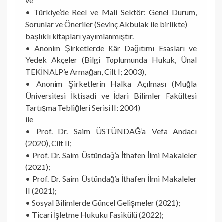
ve
• Türkiye’de Reel ve Mali Sektör: Genel Durum,
Sorunlar ve Öneriler (Sevinç Akbulak ile birlikte)
başlıklı kitapları yayımlanmıştır.
• Anonim Şirketlerde Kâr Dağıtımı Esasları ve
Yedek Akçeler (Bilgi Toplumunda Hukuk, Ünal
TEKİNALP’e Armağan, Cilt I; 2003),
• Anonim Şirketlerin Halka Açılması (Muğla
Üniversitesi İktisadi ve İdari Bilimler Fakültesi
Tartışma Tebliğleri Serisi II; 2004)
ile
• Prof. Dr. Saim ÜSTÜNDAĞ’a Vefa Andacı
(2020), Cilt II;
• Prof. Dr. Saim Üstündağ’a İthafen İlmi Makaleler
(2021);
• Prof. Dr. Saim Üstündağ’a İthafen İlmi Makaleler
II (2021);
• Sosyal Bilimlerde Güncel Gelişmeler (2021);
• Ticari İşletme Hukuku Fasikülü (2022);