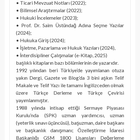
• Ticari Mevzuat Notları (2022);
• Bilimsel Araştırmalar (2022);
• Hukuki İncelemeler (2023);
• Prof. Dr. Saim Üstündağ Adına Seçme Yazılar
(2024);
• Hukuka Giriş (2024);
• İşletme, Pazarlama ve Hukuk Yazıları (2024),
• İnterdisipliner Çalışmalar (e-Kitap, 2025)
başlıklı kitapların bazı bölümlerinin de yazarıdır.
1992 yılından beri Türkiye’de yayımlanan otuza
yakın Dergi, Gazete ve Blog’da 3 bini aşkın Telif
Makale ve Telif Yazı ile tamamı İngilizceden olmak
üzere Türkçe Derleme ve Türkçe Çevirisi
yayımlanmıştır.
1988 yılında intisap ettiği Sermaye Piyasası
Kurulu’nda (SPK) uzman yardımcısı, uzman
(yeterlik sınavı üçüncüsü), başuzman, daire başkanı
ve başkanlık danışmanı; Özelleştirme İdaresi
Başkanlığı GSM 1800 Lisansları Değerleme