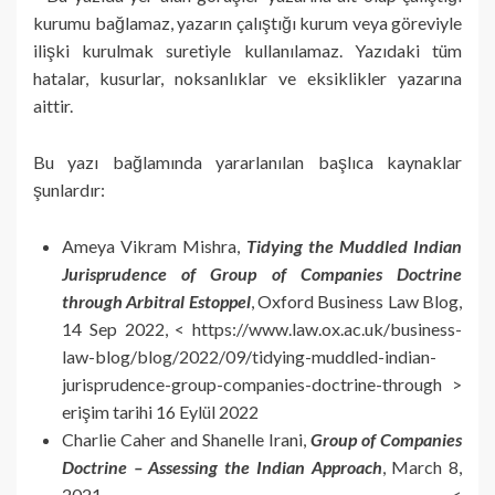
kurumu bağlamaz, yazarın çalıştığı kurum veya göreviyle
ilişki kurulmak suretiyle kullanılamaz. Yazıdaki tüm
hatalar, kusurlar, noksanlıklar ve eksiklikler yazarına
aittir.
Bu yazı bağlamında yararlanılan başlıca kaynaklar
şunlardır:
Ameya Vikram Mishra,
Tidying the Muddled Indian
Jurisprudence of Group of Companies Doctrine
through Arbitral Estoppel
, Oxford Business Law Blog,
14 Sep 2022, < https://www.law.ox.ac.uk/business-
law-blog/blog/2022/09/tidying-muddled-indian-
jurisprudence-group-companies-doctrine-through >
erişim tarihi 16 Eylül 2022
Charlie Caher and Shanelle Irani,
Group of Companies
Doctrine – Assessing the Indian Approach
, March 8,
2021, <