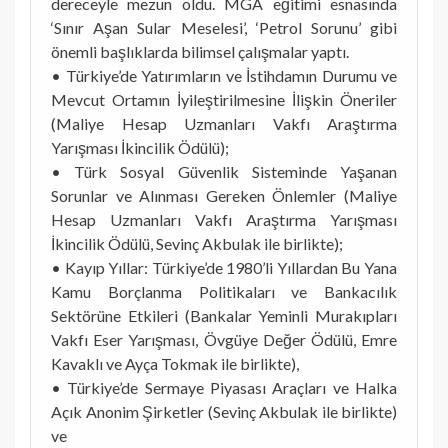
dereceyle mezun oldu. MGA eğitimi esnasında
‘Sınır Aşan Sular Meselesi’, ‘Petrol Sorunu’ gibi
önemli başlıklarda bilimsel çalışmalar yaptı.
• Türkiye’de Yatırımların ve İstihdamın Durumu ve
Mevcut Ortamın İyileştirilmesine İlişkin Öneriler
(Maliye Hesap Uzmanları Vakfı Araştırma
Yarışması İkincilik Ödülü);
• Türk Sosyal Güvenlik Sisteminde Yaşanan
Sorunlar ve Alınması Gereken Önlemler (Maliye
Hesap Uzmanları Vakfı Araştırma Yarışması
İkincilik Ödülü, Sevinç Akbulak ile birlikte);
• Kayıp Yıllar: Türkiye’de 1980’li Yıllardan Bu Yana
Kamu Borçlanma Politikaları ve Bankacılık
Sektörüne Etkileri (Bankalar Yeminli Murakıpları
Vakfı Eser Yarışması, Övgüye Değer Ödülü, Emre
Kavaklı ve Ayça Tokmak ile birlikte),
• Türkiye’de Sermaye Piyasası Araçları ve Halka
Açık Anonim Şirketler (Sevinç Akbulak ile birlikte)
ve