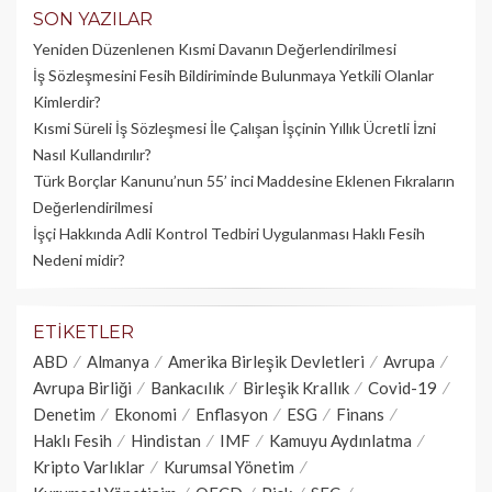
SON YAZILAR
Yeniden Düzenlenen Kısmi Davanın Değerlendirilmesi
İş Sözleşmesini Fesih Bildiriminde Bulunmaya Yetkili Olanlar
Kimlerdir?
Kısmi Süreli İş Sözleşmesi İle Çalışan İşçinin Yıllık Üc­retli İzni
Nasıl Kullandırılır?
Türk Borçlar Kanunu’nun 55’ inci Maddesine Eklenen Fıkraların
Değerlendirilmesi
İşçi Hakkında Adli Kontrol Tedbiri Uygulanması Haklı Fesih
Nedeni midir?
ETIKETLER
ABD
Almanya
Amerika Birleşik Devletleri
Avrupa
Avrupa Birliği
Bankacılık
Birleşik Krallık
Covid-19
Denetim
Ekonomi
Enflasyon
ESG
Finans
Haklı Fesih
Hindistan
IMF
Kamuyu Aydınlatma
Kripto Varlıklar
Kurumsal Yönetim