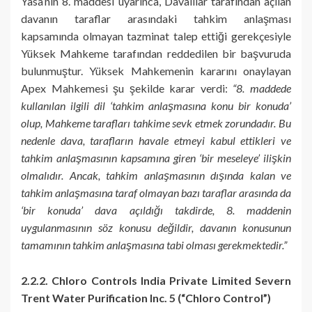
Yasa’nın 8. maddesi uyarınca, Davalılar tarafından açılan
davanın taraflar arasındaki tahkim anlaşması
kapsamında olmayan tazminat talep ettiği gerekçesiyle
Yüksek Mahkeme tarafından reddedilen bir başvuruda
bulunmuştur. Yüksek Mahkemenin kararını onaylayan
Apex Mahkemesi şu şekilde karar verdi:
“8. maddede
kullanılan ilgili dil ‘tahkim anlaşmasına konu bir konuda’
olup, Mahkeme tarafları tahkime sevk etmek zorundadır. Bu
nedenle dava, tarafların havale etmeyi kabul ettikleri ve
tahkim anlaşmasının kapsamına giren ‘bir meseleye’ ilişkin
olmalıdır. Ancak, tahkim anlaşmasının dışında kalan ve
tahkim anlaşmasına taraf olmayan bazı taraflar arasında da
‘bir konuda’ dava açıldığı takdirde, 8. maddenin
uygulanmasının söz konusu değildir, davanın konusunun
tamamının tahkim anlaşmasına tabi olması gerekmektedir.”
2.2.2. Chloro Controls India Private Limited Severn
Trent Water Purification Inc. 5 (“Chloro Control”)