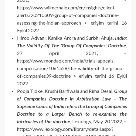
https://www.wilmerhale.com/en/insights/client-
alerts/20210309-group-of-companies-doctrine–
assessing-the-indian-approach > erişim tarihi 16
Eylül 2022
Hiroo Advani, Kanika Arora and Surbhi Ahuja,
India:
The Validity Of The ‘Group Of Companies’ Doctrine
,
27 April 2021, <
https://www.mondaq.com/india/trials-appeals-
compensation/1061558/the-validity-of-the-group-
of-companies39-doctrine > erişim tarihi 16 Eylül
2022
Pooja Tidke, Krushi Barfiwala and Rima Desai,
Group
of Companies Doctrine in Arbitration Law – The
Supreme Court of India refers the Group of Companies
Doctrine to a Larger Bench to re-examine the
intricacies of the doctrine
, Lexology, May 20 2022, <
https://www.lexology.com/library/detail.aspx?