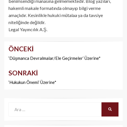
benimsendiği manasına gelmemektedir. Blog yazıları,
hakemli makale formatında olmayıp bilgi verme
amaçlıdır. Kesinlikle hukuki mütalaa ya da tavsiye
niteliğinde değildir.
Legal Yayıncılık A.Ş.
ÖNCEKI
Yazı
dolaşımı
‘Düşmanca Devralmalar/Ele Geçirmeler’ Üzerine*
SONRAKI
‘Hukukun Önemi’ Üzerine*
Ara:
ARA