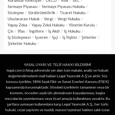
Kurumsal Yönetişim
OECD
Risk
SEC
Sermaye Piyasası
Sermaye Piyasası Hukuku
Sözleşme
Sürdürülebilirlik
Ticaret Hukuku
Uluslararası Hukuk
Vergi
Vergi Hukuku
Yapay Zeka
Yapay Zekâ Hukuku
Yönetim Kurulu
Çin
İflas
İngiltere
İş Akdi
İş Hukuku
İş Sözleşmesi
İşveren
İşçi
İş İlişkisi
Şirketler
Şirketler Hukuku
YASAL UYARI VE TELİF HAKKI BİLDİRİMİ
legal.com.tr/blog adresinde yer alan tüm makale, analiz ve hukuki
değerlendirmelerin mali hakları Legal Yayıncılık A.Ş.’ye aittir. Söz
konusu içerikler, 5846 Sayılı Fikir ve Sanat Eserleri Kanunu (FSEK)
kapsamında korunmaktadır. Sitedeki içeriklerin tamamının veya bir
kısmının, önceden yazılı izin alınmaksızın kopyalanması, başka
mecralarda yayımlanması veya ticari amaçla kullanılması yasaktır. Bu
şartlara uymayan kullanımlara karşı Legal Yayıncılık A.Ş., her türlü
hukuki, cezai yaptırım ve maddi, manevi tazminat hakkını saklı tutar.