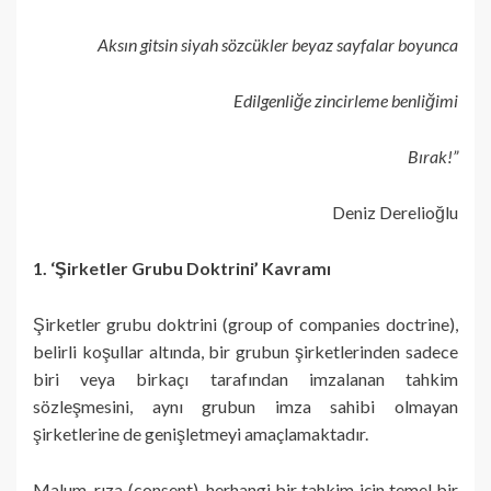
Aksın gitsin siyah sözcükler beyaz sayfalar boyunca
Edilgenliğe zincirleme benliğimi
Bırak!”
Deniz Derelioğlu
1. ‘Şirketler Grubu Doktrini’ Kavramı
Şirketler grubu doktrini (group of companies doctrine),
belirli koşullar altında, bir grubun şirketlerinden sadece
biri veya birkaçı tarafından imzalanan tahkim
sözleşmesini, aynı grubun imza sahibi olmayan
şirketlerine de genişletmeyi amaçlamaktadır.
Malum, rıza (consent), herhangi bir tahkim için temel bir