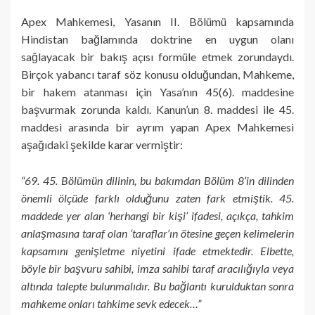
Apex Mahkemesi, Yasanın II. Bölümü kapsamında
Hindistan bağlamında doktrine en uygun olanı
sağlayacak bir bakış açısı formüle etmek zorundaydı.
Birçok yabancı taraf söz konusu olduğundan, Mahkeme,
bir hakem atanması için Yasa’nın 45(6). maddesine
başvurmak zorunda kaldı. Kanun’un 8. maddesi ile 45.
maddesi arasında bir ayrım yapan Apex Mahkemesi
aşağıdaki şekilde karar vermiştir:
“69. 45. Bölümün dilinin, bu bakımdan Bölüm 8’in dilinden
önemli ölçüde farklı olduğunu zaten fark etmiştik. 45.
maddede yer alan ‘herhangi bir kişi’ ifadesi, açıkça, tahkim
anlaşmasına taraf olan ‘taraflar’ın ötesine geçen kelimelerin
kapsamını genişletme niyetini ifade etmektedir. Elbette,
böyle bir başvuru sahibi, imza sahibi taraf aracılığıyla veya
altında talepte bulunmalıdır. Bu bağlantı kurulduktan sonra
mahkeme onları tahkime sevk edecek…”