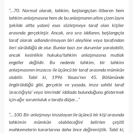
“…70. Normal olarak, tahkim, başlangıçtan itibaren hem
tahkim anlaşmasına hem de bu anlaşmanın altını çizen (aynı
şekilde altta yatan) esas sözleşmeye taraf olan kişiler
arasında gerçekleşir. Ancak, ara sıra iddianın, başlangıçta
taraf olarak adlandırılmayan biri aleyhine veya tarafından
ileri sürüldüğü de olur. Bunlar bazı zor durumlar yaratabilir,
ancak kesinlikle hukuka/tahkim anlaşmasına mutlak
engeller değildir. Bu nedenle tahkim, bir tahkim
anlaşmasının imzacısı ile üçüncü bir taraf arasında mümkün
olabilir. Tabii ki, 1996 Yasası’nın 45. Bölümünde
öngörüldüğü gibi, gerçekte ve yasada, imza sahibi taraf
‘aracılığıyla’ veya ‘emrinde’ iddiada bulunduğunu göstermek
için ağır sorumluluk o tarafa düşer…”
“…100. Bir anlaşmayı imzalayan ile üçüncü bir kişi arasında
tahkimin mümkün olabileceğini belirten çeşitli
mahkemelerin kararlarına daha önce değinmiştik. Tabii ki,