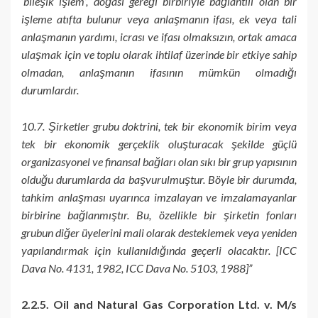
‘bileşik işlem’, doğası gereği birbiriyle bağlantılı olan bir
işleme atıfta bulunur veya anlaşmanın ifası, ek veya tali
anlaşmanın yardımı, icrası ve ifası olmaksızın, ortak amaca
ulaşmak için ve toplu olarak ihtilaf üzerinde bir etkiye sahip
olmadan, anlaşmanın ifasının mümkün olmadığı
durumlardır.
10.7. Şirketler grubu doktrini, tek bir ekonomik birim veya
tek bir ekonomik gerçeklik oluşturacak şekilde güçlü
organizasyonel ve finansal bağları olan sıkı bir grup yapısının
olduğu durumlarda da başvurulmuştur. Böyle bir durumda,
tahkim anlaşması uyarınca imzalayan ve imzalamayanlar
birbirine bağlanmıştır. Bu, özellikle bir şirketin fonları
grubun diğer üyelerini mali olarak desteklemek veya yeniden
yapılandırmak için kullanıldığında geçerli olacaktır. [ICC
Dava No. 4131, 1982, ICC Dava No. 5103, 1988]”
2.2.5. Oil and Natural Gas Corporation Ltd. v. M/s