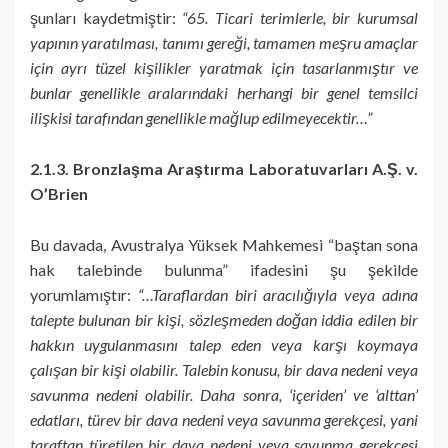
şunları kaydetmiştir:
“65. Ticari terimlerle, bir kurumsal
yapının yaratılması, tanımı gereği, tamamen meşru amaçlar
için ayrı tüzel kişilikler yaratmak için tasarlanmıştır ve
bunlar genellikle aralarındaki herhangi bir genel temsilci
ilişkisi tarafından genellikle mağlup edilmeyecektir…”
2.1.3. Bronzlaşma Araştırma Laboratuvarları A.Ş. v.
O’Brien
Bu davada, Avustralya Yüksek Mahkemesi “baştan sona
hak talebinde bulunma” ifadesini şu şekilde
yorumlamıştır:
“…Taraflardan biri aracılığıyla veya adına
talepte bulunan bir kişi, sözleşmeden doğan iddia edilen bir
hakkın uygulanmasını talep eden veya karşı koymaya
çalışan bir kişi olabilir. Talebin konusu, bir dava nedeni veya
savunma nedeni olabilir. Daha sonra, ‘içeriden’ ve ‘alttan’
edatları, türev bir dava nedeni veya savunma gerekçesi, yani
taraftan türetilen bir dava nedeni veya savunma gerekçesi