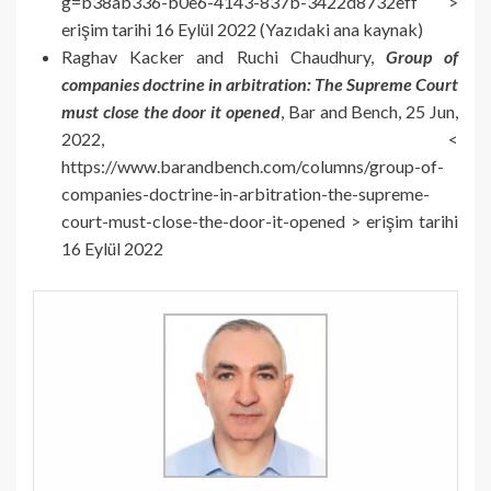
g=b38ab336-b0e6-4143-837b-3422d8732eff >
erişim tarihi 16 Eylül 2022 (Yazıdaki ana kaynak)
Raghav Kacker and Ruchi Chaudhury,
Group of
companies doctrine in arbitration: The Supreme Court
must close the door it opened
, Bar and Bench, 25 Jun,
2022, <
https://www.barandbench.com/columns/group-of-
companies-doctrine-in-arbitration-the-supreme-
court-must-close-the-door-it-opened > erişim tarihi
16 Eylül 2022