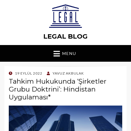
LEGAL BLOG
MENU
POSTED
19 EYLÜL 2022
YAVUZ AKBULAK
ON
Tahkim Hukukunda ‘Şirketler
Grubu Doktrini’: Hindistan
Uygulaması*