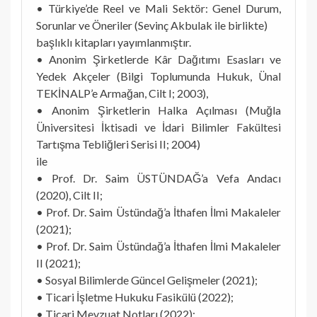
• Türkiye’de Reel ve Mali Sektör: Genel Durum,
Sorunlar ve Öneriler (Sevinç Akbulak ile birlikte)
başlıklı kitapları yayımlanmıştır.
• Anonim Şirketlerde Kâr Dağıtımı Esasları ve
Yedek Akçeler (Bilgi Toplumunda Hukuk, Ünal
TEKİNALP’e Armağan, Cilt I; 2003),
• Anonim Şirketlerin Halka Açılması (Muğla
Üniversitesi İktisadi ve İdari Bilimler Fakültesi
Tartışma Tebliğleri Serisi II; 2004)
ile
• Prof. Dr. Saim ÜSTÜNDAĞ’a Vefa Andacı
(2020), Cilt II;
• Prof. Dr. Saim Üstündağ’a İthafen İlmi Makaleler
(2021);
• Prof. Dr. Saim Üstündağ’a İthafen İlmi Makaleler
II (2021);
• Sosyal Bilimlerde Güncel Gelişmeler (2021);
• Ticari İşletme Hukuku Fasikülü (2022);
• Ticari Mevzuat Notları (2022);