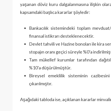
yaşanan döviz kuru dalgalanmasına ilişkin olar
kapsamdaki başlıca kararlar şöyledir:
Bankacılık sistemindeki toplam mevduat/ka
finansal istikrarı desteklenecektir.
Devlet tahvili ve Hazine bonoları ile kira se
stopajın oranı geçici süreyle %0’a indirilmişt
Tam mükellef kurumlar tarafından dağıtıl
%10’a düşürülmüştür.
Bireysel emeklilik sisteminin cazibesi
çıkarılmıştır.
Aşağıdaki tabloda ise, açıklanan kararlar minval