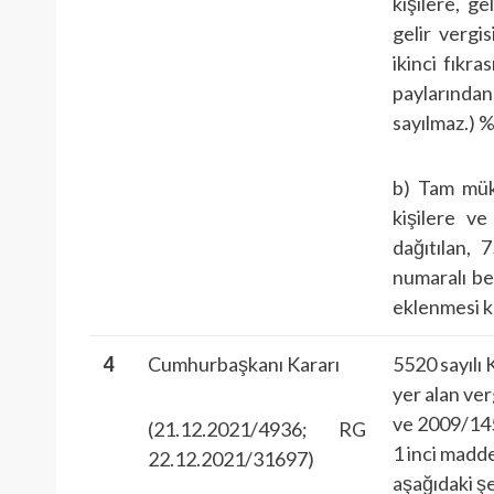
kişilere, g
gelir vergi
ikinci fıkra
paylarınd
sayılmaz.) 
b) Tam mük
kişilere v
dağıtılan, 
numaralı be
eklenmesi ka
4
Cumhurbaşkanı Kararı
5520 sayılı
yer alan ver
ve 2009/145
(21.12.2021/4936; RG
1 inci madde
22.12.2021/31697)
aşağıdaki şe