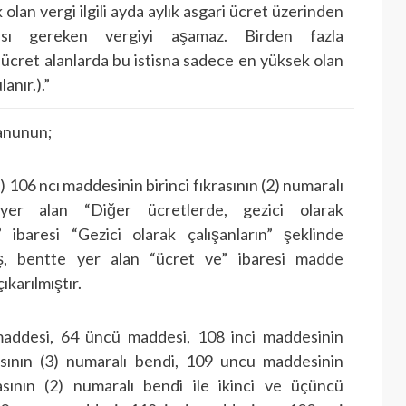
olan vergi ilgili ayda aylık asgari ücret üzerinden
ası gereken vergiyi aşamaz. Birden fazla
ücret alanlarda bu istisna sadece en yüksek olan
anır.).”
Kanunun;
i) 106 ncı maddesinin birinci fıkrasının (2) numaralı
yer alan “Diğer ücretlerde, gezici olarak
n” ibaresi “Gezici olarak çalışanların” şeklinde
miş, bentte yer alan “ücret ve” ibaresi madde
karılmıştır.
maddesi, 64 üncü maddesi, 108 inci maddesinin
rasının (3) numaralı bendi, 109 uncu maddesinin
rasının (2) numaralı bendi ile ikinci ve üçüncü