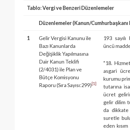
Tablo: Vergi ve Benzeri Düzenlemeler
Düzenlemeler (Kanun/Cumhurbaşkanı Ka
1
Gelir Vergisi Kanunu ile
193 sayılı
Bazı Kanunlarda
üncü maddesi
Değişiklik Yapılmasına
Dair Kanun Teklifi
“18. Hizmet
(2/4031) ile Plan ve
asgari ücre
Bütçe Komisyonu
kurumu primi
[1]
Raporu (Sıra Sayısı:299)
tutarına is
ücret gelir
gelir dilim 
da dikkate 
suretle bul
eden kısım 