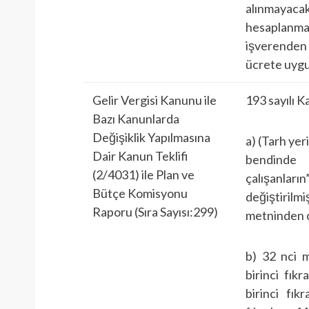
alınmayacak 
hesaplanm
işverenden 
ücrete uygul
Gelir Vergisi Kanunu ile
193 sayılı 
Bazı Kanunlarda
Değişiklik Yapılmasına
a) (Tarh yer
Dair Kanun Teklifi
bendinde 
(2/4031) ile Plan ve
çalışanları
Bütçe Komisyonu
değiştiril
Raporu (Sıra Sayısı:299)
metninden çı
b) 32 nci 
birinci fık
birinci fık