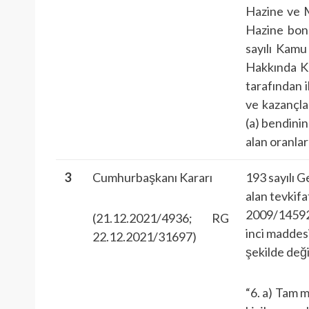
Hazine ve M
Hazine bono
sayılı Kam
Hakkında 
tarafından i
ve kazançlar
(a) bendinin
alan oranlar
3
Cumhurbaşkanı Kararı
193 sayılı 
alan tevkifa
2009/14592 
(21.12.2021/4936; RG
inci maddesi
22.12.2021/31697)
şekilde değiş
“6. a) Tam 