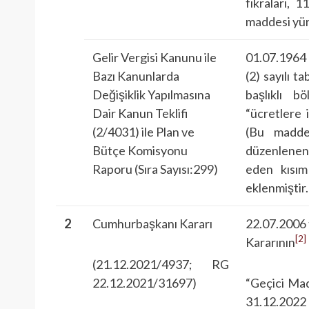
fıkraları,
maddesi yürü
Gelir Vergisi Kanunu ile
01.07.1964 
Bazı Kanunlarda
(2) sayılı t
Değişiklik Yapılmasına
başlıklı b
Dair Kanun Teklifi
“ücretlere 
(2/4031) ile Plan ve
(Bu madden
Bütçe Komisyonu
düzenlenen ü
Raporu (Sıra Sayısı:299)
eden kısım
eklenmiştir.
2
Cumhurbaşkanı Kararı
22.07.2006 
[2]
Kararının
(21.12.2021/4937; RG
22.12.2021/31697)
“Geçici Mad
31.12.2022 