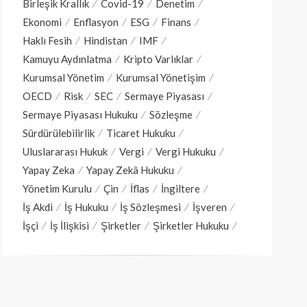
Birleşik Krallık
Covid-19
Denetim
Ekonomi
Enflasyon
ESG
Finans
Haklı Fesih
Hindistan
IMF
Kamuyu Aydınlatma
Kripto Varlıklar
Kurumsal Yönetim
Kurumsal Yönetişim
OECD
Risk
SEC
Sermaye Piyasası
Sermaye Piyasası Hukuku
Sözleşme
Sürdürülebilirlik
Ticaret Hukuku
Uluslararası Hukuk
Vergi
Vergi Hukuku
Yapay Zeka
Yapay Zekâ Hukuku
Yönetim Kurulu
Çin
İflas
İngiltere
İş Akdi
İş Hukuku
İş Sözleşmesi
İşveren
İşçi
İş İlişkisi
Şirketler
Şirketler Hukuku