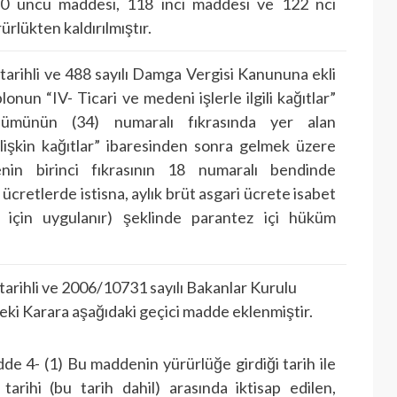
 110 uncu maddesi, 118 inci maddesi ve 122 nci
rlükten kaldırılmıştır.
tarihli ve 488 sayılı Damga Vergisi Kanununa ekli
ablonun “IV- Ticari ve medeni işlerle ilgili kağıtlar”
ölümünün (34) numaralı fıkrasında yer alan
ilişkin kağıtlar” ibaresinden sonra gelmek üzere
in birinci fıkrasının 18 numaralı bendinde
cretlerde istisna, aylık brüt asgari ücrete isabet
 için uygulanır) şeklinde parantez içi hüküm
tarihli ve 2006/10731 sayılı Bakanlar Kurulu
eki Karara aşağıdaki geçici madde eklenmiştir.
de 4- (1) Bu maddenin yürürlüğe girdiği tarih ile
tarihi (bu tarih dahil) arasında iktisap edilen,