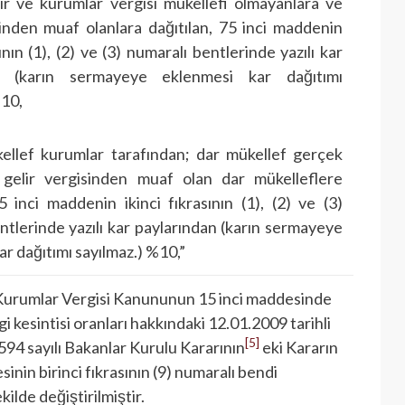
elir ve kurumlar vergisi mükellefi olmayanlara ve
sinden muaf olanlara dağıtılan, 75 inci maddenin
sının (1), (2) ve (3) numaralı bentlerinde yazılı kar
an (karın sermayeye eklenmesi kar dağıtımı
%10,
ellef kurumlar tarafından; dar mükellef gerçek
e gelir vergisinden muaf olan dar mükelleflere
75 inci maddenin ikinci fıkrasının (1), (2) ve (3)
ntlerinde yazılı kar paylarından (karın sermayeye
r dağıtımı sayılmaz.) %10,”
 Kurumlar Vergisi Kanununun 15 inci maddesinde
gi kesintisi oranları hakkındaki 12.01.2009 tarihli
[5]
94 sayılı Bakanlar Kurulu Kararının
eki Kararın
sinin birinci fıkrasının (9) numaralı bendi
kilde değiştirilmiştir.