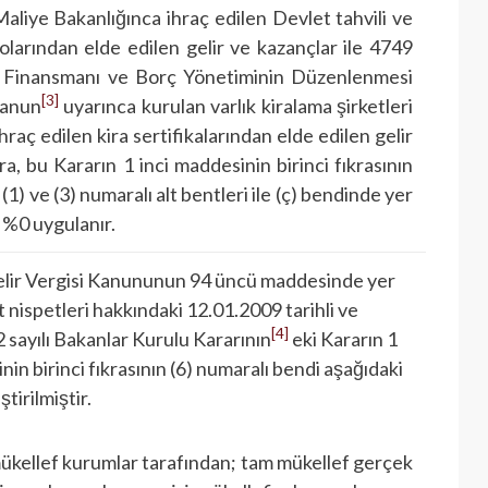
aliye Bakanlığınca ihraç edilen Devlet tahvili ve
larından elde edilen gelir ve kazançlar ile 4749
u Finansmanı ve Borç Yönetiminin Düzenlenmesi
[3]
Kanun
uyarınca kurulan varlık kiralama şirketleri
hraç edilen kira sertifikalarından elde edilen gelir
a, bu Kararın 1 inci maddesinin birinci fıkrasının
 (1) ve (3) numaralı alt bentleri ile (ç) bendinde yer
 %0 uygulanır.
Gelir Vergisi Kanununun 94 üncü maddesinde yer
t nispetleri hakkındaki 12.01.2009 tarihli ve
[4]
sayılı Bakanlar Kurulu Kararının
eki Kararın 1
nin birinci fıkrasının (6) numaralı bendi aşağıdaki
tirilmiştir.
mükellef kurumlar tarafından; tam mükellef gerçek