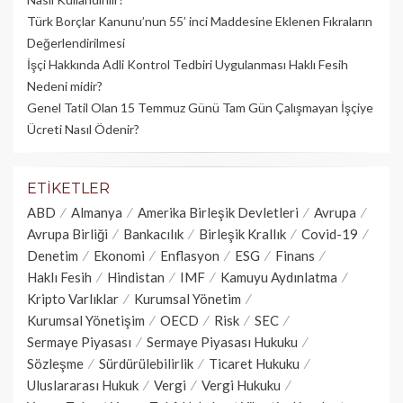
Türk Borçlar Kanunu’nun 55’ inci Maddesine Eklenen Fıkraların
Değerlendirilmesi
İşçi Hakkında Adli Kontrol Tedbiri Uygulanması Haklı Fesih
Nedeni midir?
Genel Tatil Olan 15 Temmuz Günü Tam Gün Çalışmayan İşçiye
Ücreti Nasıl Ödenir?
ETIKETLER
ABD
Almanya
Amerika Birleşik Devletleri
Avrupa
Avrupa Birliği
Bankacılık
Birleşik Krallık
Covid-19
Denetim
Ekonomi
Enflasyon
ESG
Finans
Haklı Fesih
Hindistan
IMF
Kamuyu Aydınlatma
Kripto Varlıklar
Kurumsal Yönetim
Kurumsal Yönetişim
OECD
Risk
SEC
Sermaye Piyasası
Sermaye Piyasası Hukuku
Sözleşme
Sürdürülebilirlik
Ticaret Hukuku
Uluslararası Hukuk
Vergi
Vergi Hukuku