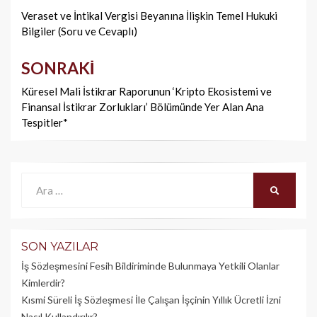
dolaşımı
Veraset ve İntikal Vergisi Beyanına İlişkin Temel Hukuki
Bilgiler (Soru ve Cevaplı)
SONRAKI
Küresel Mali İstikrar Raporunun ‘Kripto Ekosistemi ve
Finansal İstikrar Zorlukları’ Bölümünde Yer Alan Ana
Tespitler*
Ara:
ARA
SON YAZILAR
İş Sözleşmesini Fesih Bildiriminde Bulunmaya Yetkili Olanlar
Kimlerdir?
Kısmi Süreli İş Sözleşmesi İle Çalışan İşçinin Yıllık Üc­retli İzni
Nasıl Kullandırılır?