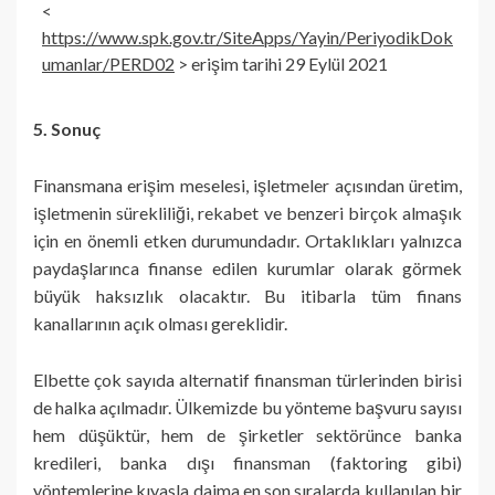
<
https://www.spk.gov.tr/SiteApps/Yayin/PeriyodikDok
umanlar/PERD02
> erişim tarihi 29 Eylül 2021
5. Sonuç
Finansmana erişim meselesi, işletmeler açısından üretim,
işletmenin sürekliliği, rekabet ve benzeri birçok almaşık
için en önemli etken durumundadır. Ortaklıkları yalnızca
paydaşlarınca finanse edilen kurumlar olarak görmek
büyük haksızlık olacaktır. Bu itibarla tüm finans
kanallarının açık olması gereklidir.
Elbette çok sayıda alternatif finansman türlerinden birisi
de halka açılmadır. Ülkemizde bu yönteme başvuru sayısı
hem düşüktür, hem de şirketler sektörünce banka
kredileri, banka dışı finansman (faktoring gibi)
yöntemlerine kıyasla daima en son sıralarda kullanılan bir