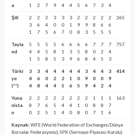
a
1
2
7
9
4
4
5
6
7
3
4
Şili
2
2
2
3
3
3
2
2
2
2
2
265
3
6
4
0
0
1
9
9
8
6
6
1
7
5
6
7
0
8
3
5
5
5
Tayla
5
5
5
5
6
6
6
6
7
7
7
757
nd
4
4
5
8
1
3
5
8
0
2
4
1
5
8
5
3
9
6
8
4
5
3
Türki
3
3
4
4
4
4
4
3
4
4
3
414
ye
4
6
0
2
2
1
0
9
0
0
9
(**)
4
8
4
4
5
6
5
9
4
2
4
Yuna
2
2
2
2
2
2
2
2
1
1
1
163
nista
8
7
6
5
4
4
1
0
8
8
7
n
0
2
5
1
4
0
8
0
7
1
6
Kaynak:
WFE (World Federation of Exchanges/Dünya
Borsalar Federasyonu), SPK (Sermaye Piyasası Kurulu)