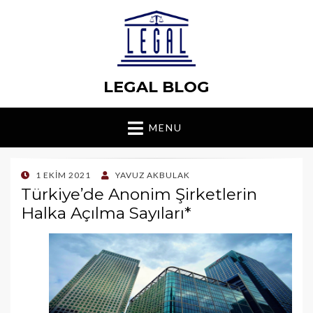
LEGAL BLOG
MENU
POSTED
1 EKIM 2021
YAVUZ AKBULAK
ON
Türkiye’de Anonim Şirketlerin
Halka Açılma Sayıları*