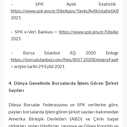
– SPK Aylık İstatistik 
https://www.spk.gov.tr/SiteApps/Yayin/AylikIstatistikBulte
2021
– SPK e-Veri Bankası <
https://www.spk.gov.tr/SiteApps/E
2021
– Borsa İstanbul AŞ 2020 Entegre 
https://borsaistanbul.com/files/BIST2020EntegreFaaliyetR
> erişim tarihi 29 Eylül 2021
4. Dünya Genelinde Borsalarda İşlem Gören Şirket
Sayıları
Dünya Borsalar Federasyonu ve SPK verilerine göre,
payları borsalarda işlem gören şirket sayıları bakımından
Amerika Birleşik Devletleri (ABD) ve Çin’in başat
oldukları, onları Hindistan, Japonya ve Güney Kore’nin ve