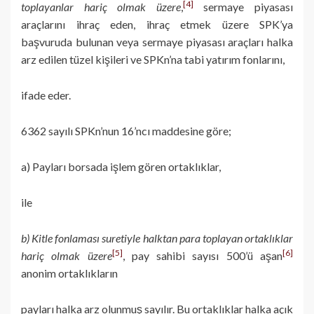
[4]
toplayanlar hariç olmak üzere
,
sermaye piyasası
araçlarını ihraç eden, ihraç etmek üzere SPK’ya
başvuruda bulunan veya sermaye piyasası araçları halka
arz edilen tüzel kişileri ve SPKn’na tabi yatırım fonlarını,
ifade eder.
6362 sayılı SPKn’nun 16’ncı maddesine göre;
a) Payları borsada işlem gören ortaklıklar,
ile
b) Kitle fonlaması suretiyle halktan para toplayan ortaklıklar
[5]
[6]
hariç olmak üzere
, pay sahibi sayısı 500’ü aşan
anonim ortaklıkların
payları halka arz olunmuş sayılır. Bu ortaklıklar halka açık