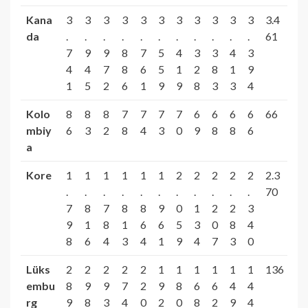
Kana
3
3
3
3
3
3
3
3
3
3
3
3.4
da
.
.
.
.
.
.
.
.
.
.
.
61
7
9
9
8
7
5
4
3
3
4
3
4
4
7
8
6
5
1
2
8
1
9
1
5
2
6
1
9
9
8
3
3
4
Kolo
8
8
8
7
7
7
7
6
6
6
6
66
mbiy
6
3
2
8
4
3
0
9
8
8
6
a
Kore
1
1
1
1
1
1
2
2
2
2
2
2.3
.
.
.
.
.
.
.
.
.
.
.
70
7
8
7
8
8
9
0
1
2
2
3
9
1
8
1
6
6
5
3
0
8
4
8
6
4
3
4
1
9
4
7
3
0
Lüks
2
2
2
2
2
1
1
1
1
1
1
136
embu
8
9
9
7
2
9
8
6
6
4
4
rg
9
8
3
4
0
2
0
8
2
9
4