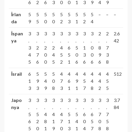
6
2
6
3
0
0
1
3
9
4
9
İrlan
5
5
5
5
5
5
5
5
5
–
–
–
da
9
5
0
0
2
3
1
2
4
İspan
3
3
3
3
3
3
3
3
3
2
2
2.6
ya
.
.
.
.
.
.
.
.
.
.
.
42
3
2
2
2
4
6
5
1
0
8
7
4
7
0
4
5
5
0
3
0
9
3
5
6
0
5
2
1
6
6
6
6
8
İsrail
6
5
5
5
4
4
4
4
4
4
4
512
1
9
4
0
7
6
9
5
4
4
5
3
3
9
8
3
1
1
7
8
2
5
Japo
3
3
3
3
3
3
3
3
3
3
3
3.7
nya
.
.
.
.
.
.
.
.
.
.
.
84
5
5
4
4
4
5
5
6
6
7
7
6
2
8
1
7
1
4
0
5
0
5
5
0
1
9
0
3
1
4
7
8
8