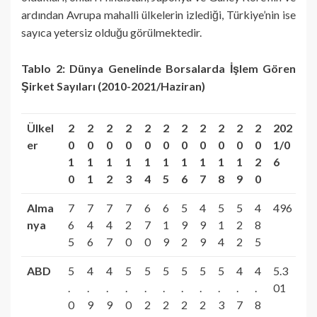
ardından Avrupa mahalli ülkelerin izlediği, Türkiye’nin ise
sayıca yetersiz olduğu görülmektedir.
Tablo 2:
Dünya Genelinde Borsalarda İşlem Gören
Şirket Sayıları (2010-2021/Haziran)
Ülkel
2
2
2
2
2
2
2
2
2
2
2
202
er
0
0
0
0
0
0
0
0
0
0
0
1/0
1
1
1
1
1
1
1
1
1
1
2
6
0
1
2
3
4
5
6
7
8
9
0
Alma
7
7
7
7
6
6
5
4
5
5
4
496
nya
6
4
4
2
7
1
9
9
1
2
8
5
6
7
0
0
9
2
9
4
2
5
ABD
5
4
4
5
5
5
5
5
5
4
4
5.3
.
.
.
.
.
.
.
.
.
.
.
01
0
9
9
0
2
2
2
2
3
7
8