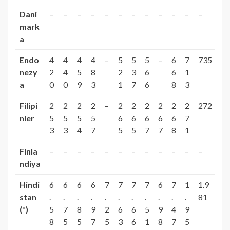
Dani
–
–
–
–
–
–
–
–
–
–
–
–
mark
a
Endo
4
4
4
4
–
5
5
5
–
6
7
735
nezy
2
4
5
8
2
3
6
6
1
a
0
0
9
3
1
7
6
8
3
Filipi
2
2
2
2
–
2
2
2
2
2
2
272
nler
5
5
5
5
6
6
6
6
6
7
3
3
4
7
5
5
7
7
8
1
Finla
–
–
–
–
–
–
–
–
–
–
–
–
ndiya
Hindi
6
6
6
6
7
7
7
7
6
7
1
1.9
stan
.
.
.
.
.
.
.
.
.
.
.
81
(*)
5
7
8
9
2
6
6
5
9
4
9
8
5
5
7
5
3
6
1
8
7
5