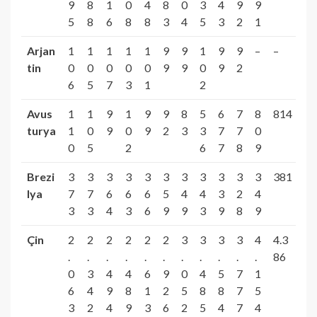
9
8
1
0
4
8
0
3
4
9
9
5
8
6
8
8
3
4
5
3
2
1
Arjan
1
1
1
1
1
9
9
1
9
9
–
–
tin
0
0
0
0
0
9
9
0
9
2
6
5
7
3
1
2
Avus
1
1
9
1
9
9
8
5
6
7
8
814
turya
1
0
9
0
9
2
3
3
7
7
0
0
5
2
6
7
8
9
Brezi
3
3
3
3
3
3
3
3
3
3
3
381
lya
7
7
6
6
6
5
4
4
3
2
4
3
3
4
3
6
9
9
3
9
8
9
Çin
2
2
2
2
2
2
3
3
3
3
4
4.3
.
.
.
.
.
.
.
.
.
.
.
86
0
3
4
4
6
9
0
4
5
7
1
6
4
9
8
1
2
5
8
8
7
5
3
2
4
9
3
6
2
5
4
7
4