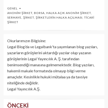
GENEL
ANONIM ŞIRKET
,
BORSA
,
HALKA AÇIK ANONIM ŞIRKET
,
SERMAYE
,
ŞIRKET
,
ŞIRKETLERIN HALKA AÇILMASI
,
TICARI
ŞIRKET
Okurlarımızın Bilgisine:
Legal Blog’da ve Legalbank'ta yayımlanan blog yazıları,
yazarların görüşlerini aktardığı yazılar olup yazanın
görüşlerinin Legal Yayıncılık A. Ş. tarafından
benimsendiği manasına gelmemektedir. Blog yazıları,
hakemli makale formatında olmayıp bilgi verme
amaçlıdır. Kesinlikle hukuki mütalaa ya da tavsiye
niteliğinde değildir.
Legal Yayıncılık A.Ş.
ÖNCEKI
Yazı