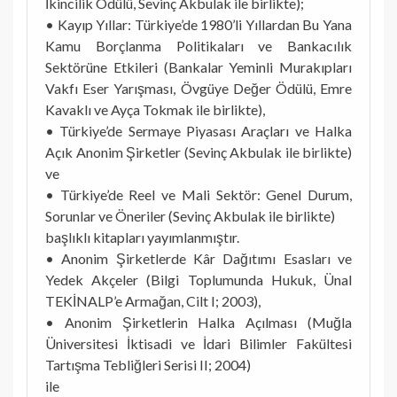
İkincilik Ödülü, Sevinç Akbulak ile birlikte);
• Kayıp Yıllar: Türkiye’de 1980’li Yıllardan Bu Yana
Kamu Borçlanma Politikaları ve Bankacılık
Sektörüne Etkileri (Bankalar Yeminli Murakıpları
Vakfı Eser Yarışması, Övgüye Değer Ödülü, Emre
Kavaklı ve Ayça Tokmak ile birlikte),
• Türkiye’de Sermaye Piyasası Araçları ve Halka
Açık Anonim Şirketler (Sevinç Akbulak ile birlikte)
ve
• Türkiye’de Reel ve Mali Sektör: Genel Durum,
Sorunlar ve Öneriler (Sevinç Akbulak ile birlikte)
başlıklı kitapları yayımlanmıştır.
• Anonim Şirketlerde Kâr Dağıtımı Esasları ve
Yedek Akçeler (Bilgi Toplumunda Hukuk, Ünal
TEKİNALP’e Armağan, Cilt I; 2003),
• Anonim Şirketlerin Halka Açılması (Muğla
Üniversitesi İktisadi ve İdari Bilimler Fakültesi
Tartışma Tebliğleri Serisi II; 2004)
ile