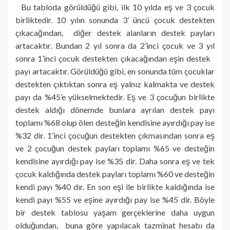
Bu tabloda görüldüğü gibi, ilk 10 yılda eş ve 3 çocuk
birliktedir. 10 yılın sonunda 3’ üncü çocuk destekten
çıkacağından, diğer destek alanların destek payları
artacaktır. Bundan 2 yıl sonra da 2’inci çocuk ve 3 yıl
sonra 1’inci çocuk destekten çıkacağından eşin destek
payı artacaktır. Görüldüğü gibi, en sonunda tüm çocuklar
destekten çıktıktan sonra eş yalnız kalmakta ve destek
payı da %45’e yükselmektedir. Eş ve 3 çocuğun birlikte
destek aldığı dönemde bunlara ayrılan destek payı
toplamı %68 olup ölen desteğin kendisine ayırdığı pay ise
%32 dir. 1’inci çocuğun destekten çıkmasından sonra eş
ve 2 çocuğun destek payları toplamı %65 ve desteğin
kendisine ayırdığı pay ise %35 dir. Daha sonra eş ve tek
çocuk kaldığında destek payları toplamı %60 ve desteğin
kendi payı %40 dır. En son eşi ile birlikte kaldığında ise
kendi payı %55 ve eşine ayırdığı pay ise %45 dir. Böyle
bir destek tablosu yaşam gerçeklerine daha uygun
olduğundan, buna göre yapılacak tazminat hesabı da