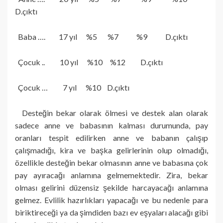
D.çıktı
Baba …. 17 yıl %5 %7 %9 D.çıktı
Çocuk .. 10 yıl %10 %12 D.çıktı
Çocuk … 7 yıl %10 D.çıktı
Desteğin bekar olarak ölmesi ve destek alan olarak
sadece anne ve babasının kalması durumunda, pay
oranları tespit edilirken anne ve babanın çalışıp
çalışmadığı, kira ve başka gelirlerinin olup olmadığı,
özellikle desteğin bekar olmasının anne ve babasına çok
pay ayıracağı anlamına gelmemektedir. Zira, bekar
olması gelirini düzensiz şekilde harcayacağı anlamına
gelmez. Evlilik hazırlıkları yapacağı ve bu nedenle para
biriktireceği ya da şimdiden bazı ev eşyaları alacağı gibi