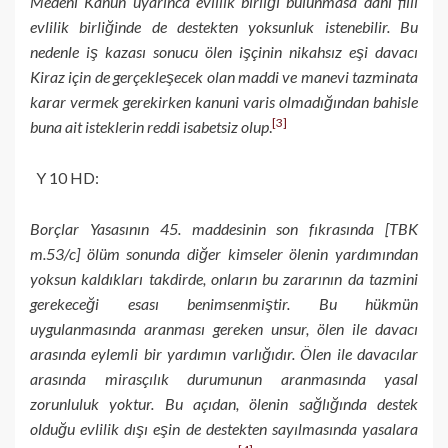
Medeni Kanun uyarınca evlilik birliği bulunmasa dahi fiili
evlilik birliğinde de destekten yoksunluk istenebilir. Bu
nedenle iş kazası sonucu ölen işçinin nikahsız eşi davacı
Kiraz için de gerçekleşecek olan maddi ve manevi tazminata
karar vermek gerekirken kanuni varis olmadığından bahisle
[3]
buna ait isteklerin reddi isabetsiz olup
.
Y 10 HD:
Borçlar Yasasının 45. maddesinin son fıkrasında [TBK
m.53/c] ölüm sonunda diğer kimseler ölenin yardımından
yoksun kaldıkları takdirde, onların bu zararının da tazmini
gerekeceği esası benimsenmiştir. Bu hükmün
uygulanmasında aranması gereken unsur, ölen ile davacı
arasında eylemli bir yardımın varlığıdır. Ölen ile davacılar
arasında mirasçılık durumunun aranmasında yasal
zorunluluk yoktur. Bu açıdan, ölenin sağlığında destek
olduğu evlilik dışı eşin de destekten sayılmasında yasalara