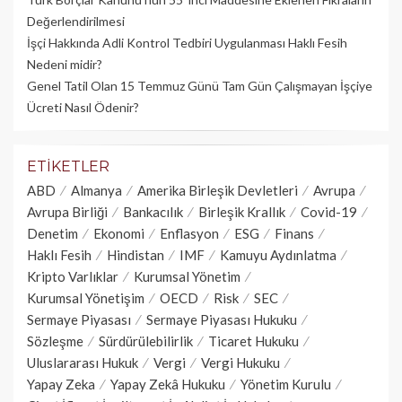
Değerlendirilmesi
İşçi Hakkında Adli Kontrol Tedbiri Uygulanması Haklı Fesih
Nedeni midir?
Genel Tatil Olan 15 Temmuz Günü Tam Gün Çalışmayan İşçiye
Ücreti Nasıl Ödenir?
ETIKETLER
ABD
Almanya
Amerika Birleşik Devletleri
Avrupa
Avrupa Birliği
Bankacılık
Birleşik Krallık
Covid-19
Denetim
Ekonomi
Enflasyon
ESG
Finans
Haklı Fesih
Hindistan
IMF
Kamuyu Aydınlatma
Kripto Varlıklar
Kurumsal Yönetim
Kurumsal Yönetişim
OECD
Risk
SEC
Sermaye Piyasası
Sermaye Piyasası Hukuku
Sözleşme
Sürdürülebilirlik
Ticaret Hukuku
Uluslararası Hukuk
Vergi
Vergi Hukuku
Yapay Zeka
Yapay Zekâ Hukuku
Yönetim Kurulu