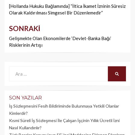
dolaşımı
[Hollanda Hukuku Bağlamında] “İltica İkamet İzninin Süresiz
Olarak Kaldırılması Simgesel Bir Düzenlemedir”
SONRAKI
Gelişmekte Olan Ekonomilerde ‘Devlet-Banka Bağı’
Risklerinin Artışı
Ara:
ARA
SON YAZILAR
İş Sözleşmesini Fesih Bildiriminde Bulunmaya Yetkili Olanlar
Kimlerdir?
Kısmi Süreli İş Sözleşmesi İle Çalışan İşçinin Yıllık Üc­retli İzni
Nasıl Kullandırılır?
Türk Borçlar Kanunu’nun 55’ inci Maddesine Eklenen Fıkraların