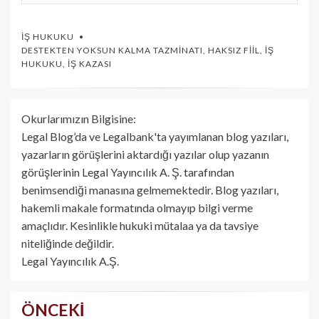
İŞ HUKUKU
DESTEKTEN YOKSUN KALMA TAZMINATI
,
HAKSIZ FIIL
,
İŞ
HUKUKU
,
İŞ KAZASI
Okurlarımızın Bilgisine:
Legal Blog’da ve Legalbank'ta yayımlanan blog yazıları,
yazarların görüşlerini aktardığı yazılar olup yazanın
görüşlerinin Legal Yayıncılık A. Ş. tarafından
benimsendiği manasına gelmemektedir. Blog yazıları,
hakemli makale formatında olmayıp bilgi verme
amaçlıdır. Kesinlikle hukuki mütalaa ya da tavsiye
niteliğinde değildir.
Legal Yayıncılık A.Ş.
ÖNCEKI
Yazı