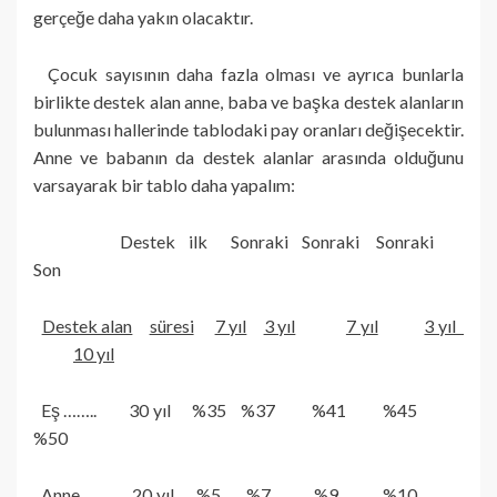
gerçeğe daha yakın olacaktır.
Çocuk sayısının daha fazla olması ve ayrıca bunlarla
birlikte destek alan anne, baba ve başka destek alanların
bulunması hallerinde tablodaki pay oranları değişecektir.
Anne ve babanın da destek alanlar arasında olduğunu
varsayarak bir tablo daha yapalım:
Destek ilk Sonraki Sonraki Sonraki
Son
Destek alan
süresi
7 yıl
3 yıl
7 yıl
3 yıl
10 yıl
Eş …….. 30 yıl %35 %37 %41 %45
%50
Anne …. 20 yıl %5 %7 %9 %10