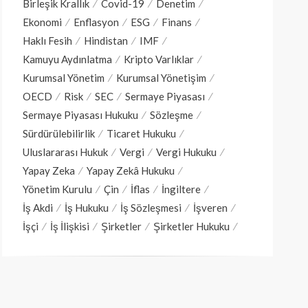
Birleşik Krallık
Covid-19
Denetim
Ekonomi
Enflasyon
ESG
Finans
Haklı Fesih
Hindistan
IMF
Kamuyu Aydınlatma
Kripto Varlıklar
Kurumsal Yönetim
Kurumsal Yönetişim
OECD
Risk
SEC
Sermaye Piyasası
Sermaye Piyasası Hukuku
Sözleşme
Sürdürülebilirlik
Ticaret Hukuku
Uluslararası Hukuk
Vergi
Vergi Hukuku
Yapay Zeka
Yapay Zekâ Hukuku
Yönetim Kurulu
Çin
İflas
İngiltere
İş Akdi
İş Hukuku
İş Sözleşmesi
İşveren
İşçi
İş İlişkisi
Şirketler
Şirketler Hukuku