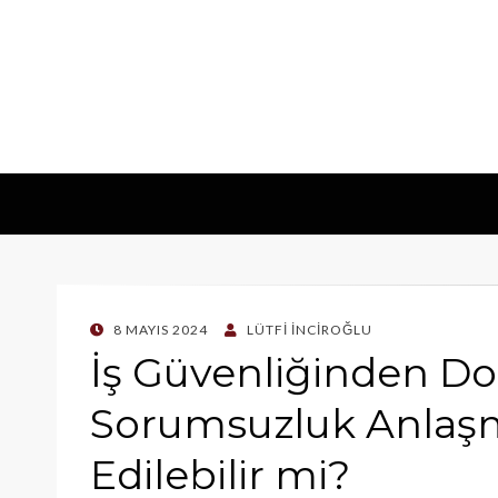
POSTED
8 MAYIS 2024
LÜTFI İNCIROĞLU
ON
İş Güvenliğinden D
Sorumsuzluk Anlaşma
Edilebilir mi?