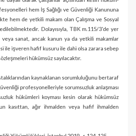
rofesyonelleri hem İş Sağlığı ve Güvenliği Kanununa
ekte hem de yetkili makam olan Çalışma ve Sosyal
m edilebilmektedir. Dolayısıyla, TBK m.115/3’de yer
ek veya sanat, ancak kanun ya da yetkili makamlar
si ile işveren hafif kusuru ile dahi olsa zarara sebep
 sözleşmeleri hükümsüz sayılacaktır.
astalıklarından kaynak­lanan sorumluluğunu bertaraf
e güvenliği profesyonelleriyle sorumsuzluk anlaşması
uzluk hükümleri koyması kesin olarak hükümsüz
un kasıttan, ağır ihmalden veya hafif ihmalden
nliği Yükümlülükleri, İstanbul 2019., s.124-125.