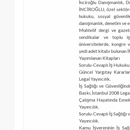
İnciroğlu Danışmanlık, D
İNCİROĞLU, özel sektöre 
hukuku, sosyal güvenl
danışmanlık, denetim ve e
Muhtelif dergi ve gazet
sendikalar ve toplu iş
üniversitelerde, kongre 
yedi adet kitabı bulunan 
Yayımlanan Kitapları
Sorulu-Cevaplı İş Hukuku U
Güncel Yargıtay Kararlar
Legal Yayıncılık.
İş Sağlığı ve Güvenliğind
Baskı, İstanbul 2008 Legal
Çalışma Hayatında Esnek 
Yayıncılık.
Sorulu-Cevaplı İş Sağlığı
Yayıncılık.
Kamu İşvereninin İş Sağ