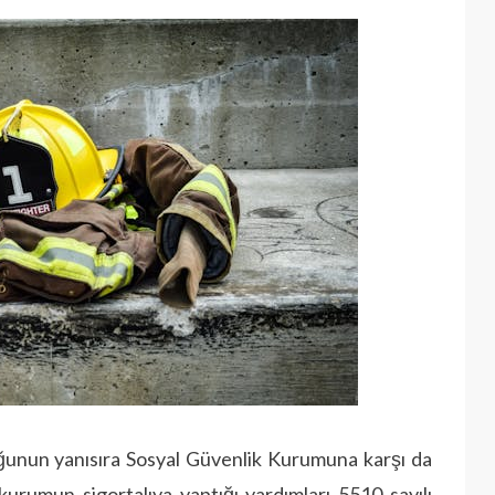
uğunun ya­nısıra Sosyal Güvenlik Kurumuna karşı da
kurumun sigortalıya yaptığı yardımları 5510 sayılı