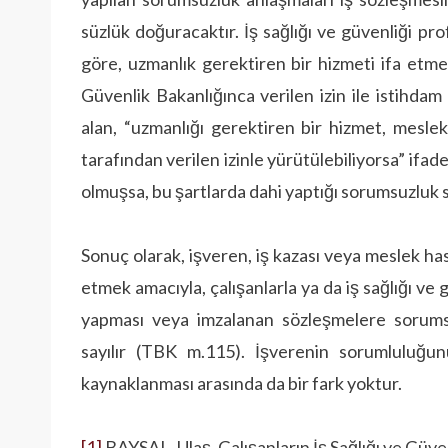
süzlük doğuracaktır. İş sağlığı ve güvenliği p
göre, uzmanlık gerektiren bir hizmeti ifa etm
Güvenlik Bakanlığınca verilen izin ile istihda
alan, “uz­manlığı gerektiren bir hizmet, mesl
tarafından verilen izinle yürütülebiliyorsa” ifade
olmuşsa, bu şartlarda dahi yaptığı sorum­suzluk
Sonuç olarak, işveren, iş kazası veya meslek h
etmek amacıyla, çalışanlarla ya da iş sağlığı v
yapması veya imzalanan sözleşmelere sorums
sayılır (TBK m.115). İşverenin sorumluluğun
kaynaklanması arasında da bir fark yoktur.
[1]
BAYSAL, Ulaş, Çalışanların İş Sağlığı ve Güve