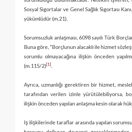
Sosyal Sigortalar ve Genel Sağlık Sigortası Ka
yükümlüdür (m.21).
Sorumsuzluk anlaşması, 6098 sayılı Türk Borçl
Buna göre, ”Borçlunun alacaklı ile hizmet söz­
sorumlu olmayacağına ilişkin önceden yapılm
[1]
(m.115/2)
.
Ayrıca, uzmanlığı gerektiren bir hizmet, mesl
tarafından verilen izinle yürütülebiliyorsa, 
ilişkin önceden yapılan an­laşma kesin olarak 
İş ilişkilerinde taraflar arasında yapılan sorums
borcunu doğuran davranış gerçekleşmeden ö