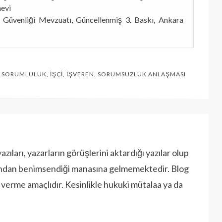
evi
e Güvenliği Mevzuatı, Güncellenmiş 3. Baskı, Ankara
N SORUMLULUK
,
İŞÇI
,
İŞVEREN
,
SORUMSUZLUK ANLAŞMASI
ıları, yazarların görüşlerini aktardığı yazılar olup
afından benimsendiği manasına gelmemektedir. Blog
i verme amaçlıdır. Kesinlikle hukuki mütalaa ya da