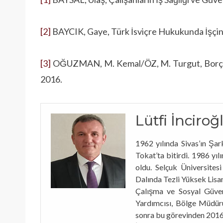
[2]
BAYCIK, Gaye, Türk İsviçre Hukukunda İşçin
[3]
OĞUZMAN, M. Kemal/ÖZ, M. Turgut, Borçlar
2016.
Lütfi İnciroğ
1962 yılında Sivas’ın Şark
Tokat’ta bitirdi. 1986 yı
oldu. Selçuk Üniversites
Dalında Tezli Yüksek Lisan
Çalışma ve Sosyal Güven
Yardımcısı, Bölge Müdür
sonra bu görevinden 2016 