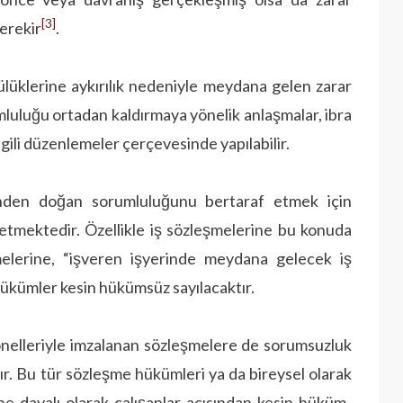
[3]
erekir
.
lülüklerine aykırılık ne­deniyle meydana gelen zarar
mluluğu ortadan kaldırmaya yönelik anlaşmalar, ibra
ilgili düzenlemeler çerçevesinde yapılabilir.
inden doğan sorumluluğunu bertaraf etmek için
tmektedir. Özellikle iş sözleşmelerine bu konuda
elerine, “işveren işyerinde meydana gelecek iş
hükümler kesin hükümsüz sayılacaktır.
yonelleriyle imzalanan sözleşmelere de sorumsuzluk
ır. Bu tür sözleşme hükümleri ya da bireysel olarak
ne dayalı olarak çalışanlar açısından kesin hüküm­