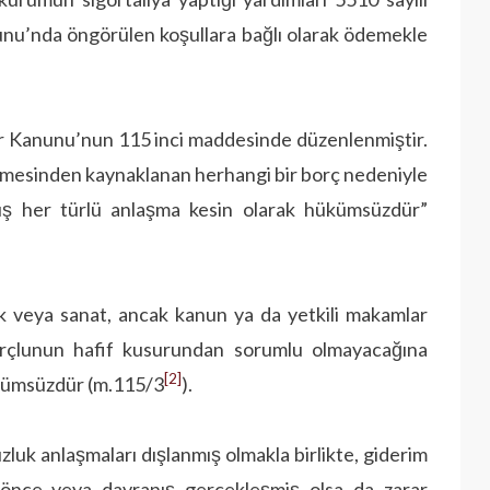
nunu’nda öngörülen koşullara bağlı olarak ödemekle
ar Kanunu’nun 115 inci maddesinde düzenlenmiştir.
leşmesinden kaynaklanan herhangi bir borç nedeniyle
ış her türlü anlaşma kesin olarak hükümsüzdür”
ek veya sanat, ancak ka­nun ya da yetkili makamlar
borç­lunun hafif kusurundan sorumlu olmayacağına
[2]
hükümsüzdür (m.115/3
).
uzluk anlaşmaları dış­lanmış olmakla birlikte, giderim
nce veya davranış gerçekleşmiş olsa da zarar