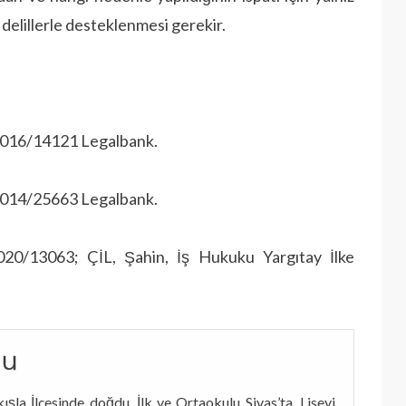
delillerle desteklenmesi gerekir.
.2016/14121 Legalbank.
.2014/25663 Legalbank.
020/13063; ÇİL, Şahin, İş Hukuku Yargıtay İlke
lu
ışla İlçesinde doğdu. İlk ve Ortaokulu Sivas’ta, Liseyi