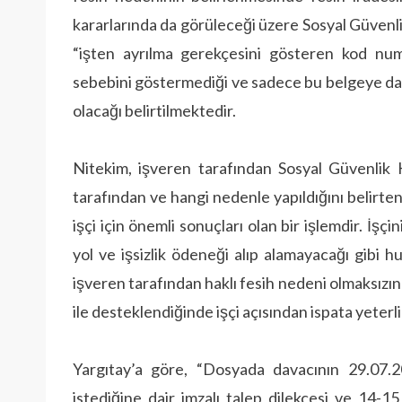
kararlarında da görüleceği üzere Sosyal Güvenli
“işten ayrılma gerekçesini gösteren kod nu
sebebini göstermediği ve sadece bu belgeye da
olacağı belirtilmektedir.
Nitekim, işveren tarafından Sosyal Güvenlik K
tarafından ve hangi nedenle yapıldığını belirte
işçi için önemli sonuçları olan bir işlemdir. İşç
yol ve işsizlik ödeneği alıp alamayacağı gibi hu
işveren tarafından haklı fesih nedeni olmaksızın f
ile desteklendiğinde işçi açısın­dan ispata yeterli
Yargıtay’a göre, “Dosyada davacının 29.07.20
istediğine dair imzalı talep dilekçesi ve 14-1