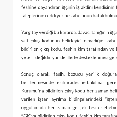
feshine dayandıran işçinin iş akdini kendisinin
taleplerinin reddi yerine kabulünün hatalı bulm
Yargıtay verdiği bu kararda, davacı tanığının işç
salt çıkış kodunun belirleyici olmadığını kab
bildirilen çıkış kodu, feshin kim tarafından ve 
yeterli değildir, yan delillerle desteklenmesi ger
Sonuç olarak, fesih, bozucu yenilik doğura
belirlenmesinde fesih iradesine bakılması ger
Kurumu’na bildirilen çıkış kodu her zaman bel
verilen işten ayrılma bildirgelerindeki “işt
uygulamada her zaman gerçek fesih sebebini 
SGK’ya bildirilen çıkış kodu, feshin kim tarafın