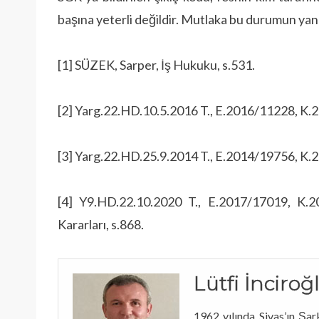
başına yeterli değildir. Mutlaka bu durumun yan 
[1] SÜZEK, Sarper, İş Hukuku, s.531.
[2] Yarg.22.HD.10.5.2016 T., E.2016/11228, K
[3] Yarg.22.HD.25.9.2014 T., E.2014/19756, K
[4] Y9.HD.22.10.2020 T., E.2017/17019, K.2
Kararları, s.868.
Lütfi İnciroğ
1962 yılında Sivas’ın Şark