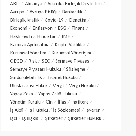
ABD
Almanya
Amerika Birleşik Devletleri
Avrupa
Avrupa Birliği
Bankacılık
Birleşik Krallık
Covid-19
Denetim
Ekonomi
Enflasyon
ESG
Finans
Haklı Fesih
Hindistan
IMF
Kamuyu Aydınlatma
Kripto Varlıklar
Kurumsal Yönetim
Kurumsal Yönetişim
OECD
Risk
SEC
Sermaye Piyasası
Sermaye Piyasası Hukuku
Sözleşme
Sürdürülebilirlik
Ticaret Hukuku
Uluslararası Hukuk
Vergi
Vergi Hukuku
Yapay Zeka
Yapay Zekâ Hukuku
Yönetim Kurulu
Çin
İflas
İngiltere
İş Akdi
İş Hukuku
İş Sözleşmesi
İşveren
İşçi
İş İlişkisi
Şirketler
Şirketler Hukuku