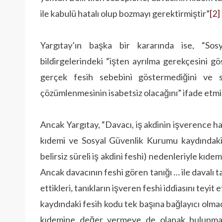
ile kabulü hatalı olup bozmayı gerektirmiştir”
[2]
Yargıtay’ın başka bir kararında ise, “So
bildirgelerindeki “işten ayrılma gerekçesini 
gerçek fesih sebebini göstermediğini ve 
çözümlenmesinin isabetsiz olacağını” ifade etmi
Ancak Yargıtay, “Davacı, iş akdinin işverence ha
kıdemi ve Sosyal Güvenlik Kurumu kaydındaki 
belirsiz süreli iş akdini feshi) nedenleriyle kıde
Ancak davacının feshi gören tanığı … ile davalı ta
ettikleri, tanıkların işveren feshi iddiasını tey
kaydındaki fesih kodu tek başına bağlayıcı olmadığ
kıdemine değer vermeye de olanak bulunmama