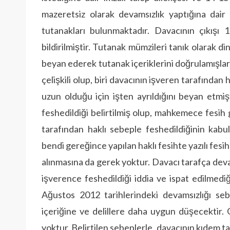
mazeretsiz olarak devamsızlık yaptığına dair 
tutanakları bulunmaktadır. Davacının çıkışı 
bildirilmiştir. Tutanak mümzileri tanık olarak d
beyan ederek tutanak içeriklerini doğrulamışlar
çelişkili olup, biri davacının işveren tarafından 
uzun olduğu için işten ayrıldığını beyan etmi
feshedildiği belirtilmiş olup, mahkemece fesih 
tarafından haklı sebeple feshedildiğinin kabu
bendi gereğince yapılan haklı fesihte yazılı fes
alınmasına da gerek yoktur. Davacı tarafça dev
işverence feshedildiği iddia ve ispat edilmed
Ağustos 2012 tarihlerindeki devamsızlığı sebe
içeriğine ve delillere daha uygun düşecektir. Ç
yoktur. Belirtilen sebeplerle, davacının kıdem t