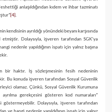
 feshettiği anlaşıldığından kıdem ve ihbar tazminatı
uştur”
[4]
.
inin kendisinin ayrıl­dığı yönündeki beyanı karşısında
ul etmiştir. Dolaysıyla, işveren tarafından SGK’ya
hangi nedenle yapıldığının ispatı için yalnız başına
ekir.
n bir haktır. İş sözleşmesinin fesih nedeninin
ekir. Bu konuda işveren tarafından Sosyal Güvenlik
irleyici olamaz. Çünkü, Sosyal Güvenlik Kurumuna
en ayrılma gerekçesini gösteren kod numaraları”
göstermeyebilir. Dolaysıyla, işveren tarafından
dan ve hangi nedenle yapıldığının ispatı için yalnız