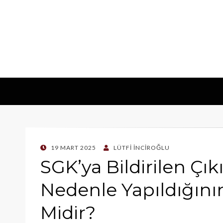
POSTED
19 MART 2025
LÜTFI İNCIROĞLU
ON
SGK’ya Bildirilen Çı
Nedenle Yapıldığının 
Midir?