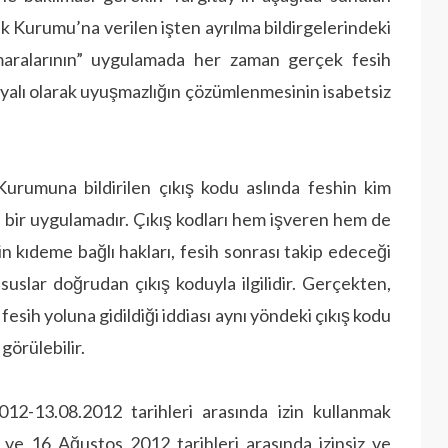
k Kurumu’na verilen işten ayrılma bildirgelerindeki
maralarının” uygulamada her zaman gerçek fesih
yalı olarak uyuşmazlığın çözümlenmesinin isabetsiz
urumuna bildirilen çıkış kodu aslında feshin kim
n bir uygulamadır. Çıkış kodları hem işveren hem de
inin kıdeme bağlı hakları, fesih sonrası takip edeceği
suslar doğrudan çıkış koduyla il­gilidir. Gerçekten,
esih yo­luna gidildiği iddiası aynı yöndeki çıkış kodu
 görülebilir.
12-13.08.2012 tarihleri arasında izin kullanmak
5 ve 16 Ağustos 2012 tarihleri arasında izinsiz ve