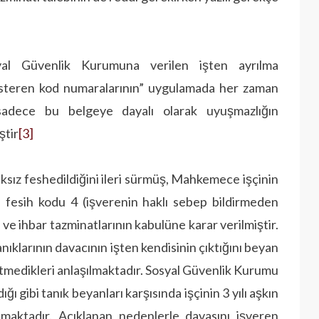
syal Güvenlik Kurumuna verilen işten ayrılma
gösteren kod numaralarının” uygulamada her zaman
sadece bu belgeye dayalı olarak uyuşmazlığın
ştir
[3]
ksız feshedil­diğini ileri sürmüş, Mahkemece işçinin
fesih kodu 4 (işverenin haklı sebep bildirmeden
m ve ihbar tazminatlarının kabulüne karar ve­rilmiştir.
nıklarının davacı­nın işten kendisinin çıktığını beyan
it etmedikleri anlaşılmaktadır. Sosyal Güvenlik Kurumu
ı gibi tanık beyanları karşısında işçinin 3 yılı aşkın
ktadır. Açıklanan nedenlerle davasını işveren