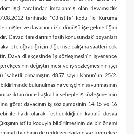
dört işçi tarafından imzalanmış olan devamsızlık
17.08.2012 tarihinde “03-istifa” kodu ile Kuruma
inlenmişler ve davacının izin dönüşü işe gelmediğini
dır. Davacı tanıklarının fesih konusundaki beyanları
hakarete uğradığı için diğeri ise çalışma saatleri çok
ştir. Dava dilekçesinde iş sözleşmesinin işverence
gerekçesinin değiştirilmesi ve iş sözleşmesinin işçi
lü isabetli olmamıştır. 4857 sayılı Kanun’un 25/2.
ih bildiriminde bulunulmasına ve işçinin savunmasının
amsızlıktan önce başka bir sebeple iş sözleşmesinin
iğine göre; davacının iş sözleşmesinin 14-15 ve 16
bi ile haklı olarak feshedildiğinin kabulü dosya
ıkışının istifa koduyla bildirilmesinin de bir önemi
azminatı talebinin de reddi gerekirken yazılı gerekçe