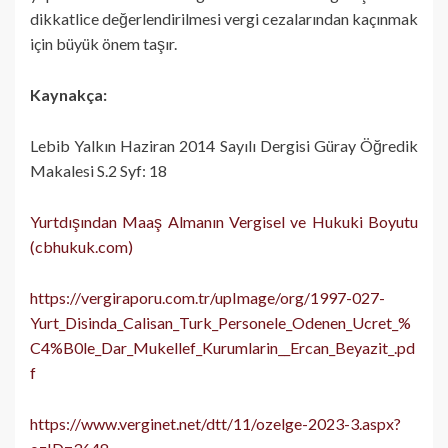
dikkatlice değerlendirilmesi vergi cezalarından kaçınmak
için büyük önem taşır.
Kaynakça:
Lebib Yalkın Haziran 2014 Sayılı Dergisi Güray Öğredik
Makalesi S.2 Syf: 18
Yurtdışından Maaş Almanın Vergisel ve Hukuki Boyutu
(cbhukuk.com)
https://vergiraporu.com.tr/upImage/org/1997-027-
Yurt_Disinda_Calisan_Turk_Personele_Odenen_Ucret_%
C4%B0le_Dar_Mukellef_Kurumlarin__Ercan_Beyazit_.pd
f
https://www.verginet.net/dtt/11/ozelge-2023-3.aspx?