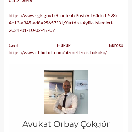
ozID=3648
https://www.sgk.gov.tr/Content/Post/6ff64ddd-528d-
4c13-a345-ad8a95657f31/Yurtdisi-Aylik-Islemleri-
2024-01-10-02-47-07
C&B Hukuk Bürosu
https://www.cbhukuk.com/hizmetler/is-hukuku/
Avukat Orbay Çokgör