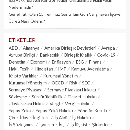
İşçi Hakkında Adli Kontrol Tedbiri Uygulanması Haklı Fesih
Nedeni midir?
Genel Tatil Olan 15 Temmuz Günü Tam Gün Çalışmayan İşçiye
Ücreti Nasıl Ödenir?
ETIKETLER
ABD
Almanya
Amerika Birleşik Devletleri
Avrupa
Avrupa Birliği
Bankacılık
Birleşik Krallık
Covid-19
Denetim
Ekonomi
Enflasyon
ESG
Finans
Haklı Fesih
Hindistan
IMF
Kamuyu Aydınlatma
Kripto Varlıklar
Kurumsal Yönetim
Kurumsal Yönetişim
OECD
Risk
SEC
Sermaye Piyasası
Sermaye Piyasası Hukuku
Sözleşme
Sürdürülebilirlik
Ticaret Hukuku
Uluslararası Hukuk
Vergi
Vergi Hukuku
Yapay Zeka
Yapay Zekâ Hukuku
Yönetim Kurulu
Çin
İflas
İngiltere
İş Akdi
İş Hukuku
İş Sözleşmesi
İşveren
İşçi
İş İlişkisi
Şirketler