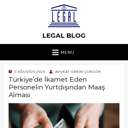
LEGAL BLOG
MENU
POSTED
5 AĞUSTOS 2024
AVUKAT ORBAY ÇOKGÖR
ON
Türkiye’de İkamet Eden
Personelin Yurtdışından Maaş
Alması