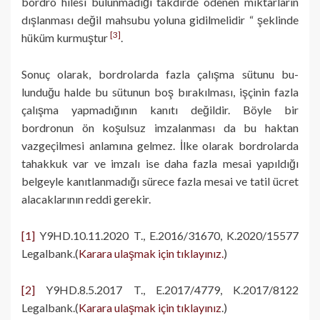
bordro hilesi bulunmadığı takdirde ödenen miktarların
dışlanması değil mahsubu yoluna gidilmelidir “ şeklinde
[3]
hüküm kurmuştur
.
Sonuç olarak, bordrolarda fazla çalışma sütunu bu­
lunduğu halde bu sütunun boş bırakılması, işçinin fazla
çalışma yapmadığının kanıtı değildir. Böyle bir
bordronun ön koşulsuz imzalanması da bu haktan
vazgeçilmesi anlamına gelmez. İlke olarak bordrolarda
tahakkuk var ve imzalı ise daha fazla mesai yapıldığı
belgeyle kanıtlanmadığı sürece fazla mesai ve tatil ücret
alacaklarının reddi gerekir.
[1]
Y9HD.10.11.2020 T., E.2016/31670, K.2020/15577
Legalbank.(
Karara ulaşmak için tıklayınız.
)
[2]
Y9HD.8.5.2017 T., E.2017/4779, K.2017/8122
Legalbank.(
Karara ulaşmak için tıklayınız
.)