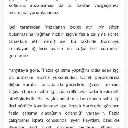
koşulsuz imzalanması da bu haktan vazgeçilmesi
anlamında yorumlanamaz.
İşçi tarafından imzalanan belge ayrı bir sütun
bulunmasına rağmen hiç­bir işçiye fazla çalışma ücreti
tahakkuk ettirilmemiş ise, bu taktirde bordroyu
imzalayan işçilerin ayrıca ön koşul ileri sürmeleri
gerekmez.
Yargıtay’a göre, “Fazla çalışma yaptığını iddia eden işçi
bu iddiasını ispatla yükümlüdür. Ücret bordrolarına
ilişkin kurallar burada da geçerlidir. İşçinin imzasını
taşıyan bordro sahteliği ispat edilinceye kadar kesin delil
ni­teliğindedir. Bir başka anlatımla bordronun sahteliği
ileri sürülüp kanıtlanma­dıkça, imzalı bordroda görünen
fazla çalışma alacağının ödendiği varsayılır. Fazla
çalışmanın ispatı konusunda işyeri kayıtları, özellikle
işyerine giriş çı­kışı gösteren belgeler, işyeri iç