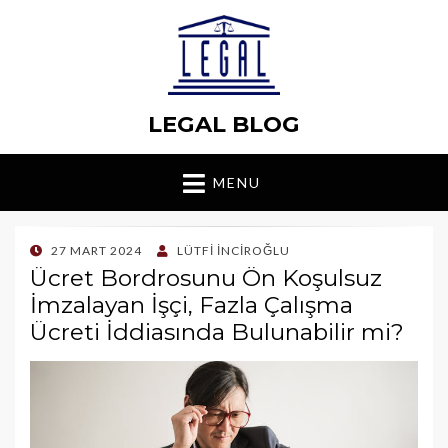
LEGAL BLOG
MENU
POSTED
27 MART 2024
LÜTFI İNCIROĞLU
ON
Ücret Bordrosunu Ön Koşulsuz
İmzalayan İşçi, Fazla Çalışma
Ücreti İddiasında Bulunabilir mi?