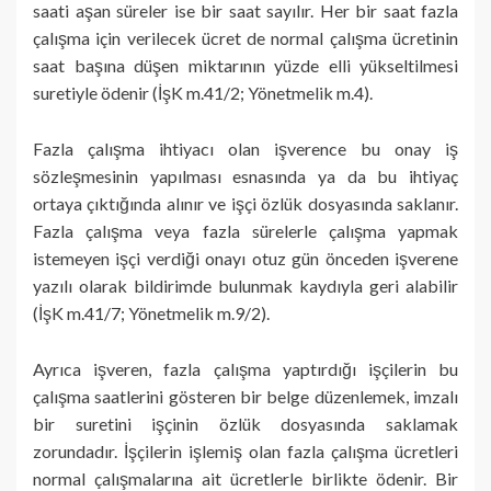
saati aşan süreler ise bir saat sayılır. Her bir saat fazla
çalışma için verilecek ücret de normal çalışma ücretinin
saat başına düşen miktarının yüzde elli yükseltilmesi
suretiyle ödenir (İşK m.41/2; Yönetmelik m.4).
Fazla çalışma ihtiyacı olan işverence bu onay iş
sözleşmesinin yapıl­ması esnasında ya da bu ihtiyaç
ortaya çıktığında alınır ve işçi özlük dosya­sında saklanır.
Fazla çalışma veya fazla sürelerle çalışma yapmak
istemeyen işçi verdiği onayı otuz gün önceden işverene
yazılı olarak bildirimde bulun­mak kaydıyla geri alabilir
(İşK m.41/7; Yönetmelik m.9/2).
Ayrıca işveren, fazla çalışma yaptırdığı işçilerin bu
çalışma saatlerini gösteren bir belge düzenlemek, imzalı
bir suretini işçinin özlük dosyasında saklamak
zorundadır. İşçilerin işlemiş olan fazla çalışma ücretleri
normal ça­lışmalarına ait ücretlerle birlikte ödenir. Bir