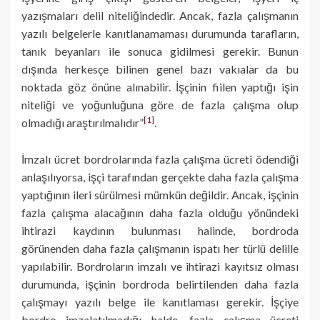
yazışmaları delil niteliğindedir. Ancak, fazla çalışmanın
yazılı belgelerle kanıtlanamaması durumunda tarafların,
tanık be­yanları ile sonuca gidilmesi gerekir. Bunun
dışında herkesçe bilinen genel bazı vakıalar da bu
noktada göz önüne alınabilir. İşçinin fiilen yaptığı işin
niteliği ve yoğunluğuna göre de fazla çalışma olup
[1]
olmadığı araştırılmalı­dır”
.
İmzalı ücret bordrolarında fazla çalışma ücreti ödendiği
anlaşılıyorsa, işçi tarafından gerçekte daha fazla çalışma
yaptığının ileri sürülmesi mümkün değildir. Ancak, işçinin
fazla çalışma alacağının daha fazla olduğu yönündeki
ihtirazi kaydının bulunması halinde, bordroda
görünenden daha fazla çalış­manın ispatı her türlü delille
yapılabilir. Bordroların imzalı ve ihtirazi kayıtsız olması
durumunda, işçinin bordroda belirtilenden daha fazla
çalışmayı yazılı belge ile kanıtlaması gerekir. İşçiye
bordro imzalatılmadığı halde, fazla ça­lışma ücreti