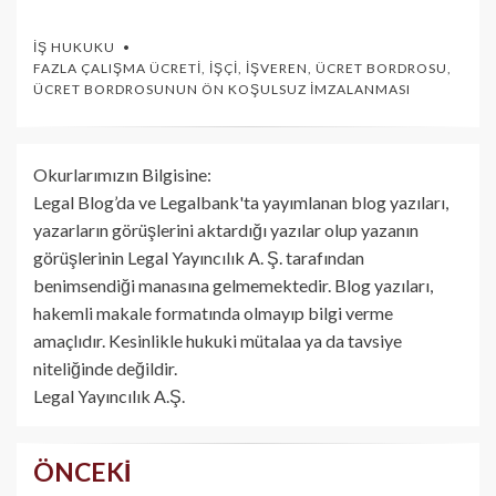
İŞ HUKUKU
FAZLA ÇALIŞMA ÜCRETI
,
İŞÇI
,
İŞVEREN
,
ÜCRET BORDROSU
,
ÜCRET BORDROSUNUN ÖN KOŞULSUZ İMZALANMASI
Okurlarımızın Bilgisine:
Legal Blog’da ve Legalbank'ta yayımlanan blog yazıları,
yazarların görüşlerini aktardığı yazılar olup yazanın
görüşlerinin Legal Yayıncılık A. Ş. tarafından
benimsendiği manasına gelmemektedir. Blog yazıları,
hakemli makale formatında olmayıp bilgi verme
amaçlıdır. Kesinlikle hukuki mütalaa ya da tavsiye
niteliğinde değildir.
Legal Yayıncılık A.Ş.
ÖNCEKI
Yazı