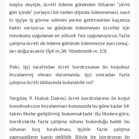
başka deyişle, ücreti ödeme gü­nünden itibaren “yirmi
gün içinde” zorlayıcı bir neden dışında ödenmemesi, nasıl
ki işçiye iş görme edimini yerine getirmekten kaçınma
hakkı veriyorsa ve gününde ödenmeyen ücretler için
mevduata uygulanan en yüksek faiz uy­gulanıyorsa, fazla
çalışma ücreti de ödeme gününde ödenmezse aynı sonuç­
ları doğuracaktır (İşK m.34; Yönetmelik m. 10).
Peki, işçi tarafından ücret bordrosunun ön koşulsuz
imzalanmış olması durumunda, işçi sonradan fazla
çalışma ücreti iddiasında bulunabilir mi?
Yargıtay 9. Hukuk Dairesi, ücret bordrolarının ön koşul
konulmaksızın imzalanması konusunda bu güne kadar bir
takım ilkeler geliş­tirmiş bulunmaktadır: Bu ilkelere göre,
bordrolarda fazla çalışma sütunu bu­lunduğu halde bu
sütunun boş bırakılması, işçinin fazla çalışma
yapmadığının kanıtı değildir. Böyle bir bordronun ön