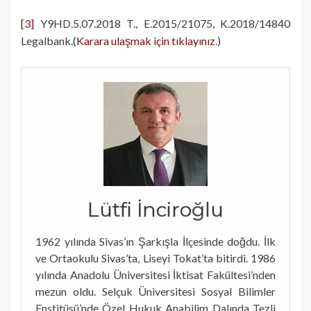
[3]
Y9HD.5.07.2018 T., E.2015/21075, K.2018/14840
Legalbank.(
Karara ulaşmak için tıklayınız
.)
Lütfi İnciroğlu
1962 yılında Sivas’ın Şarkışla İlçesinde doğdu. İlk
ve Ortaokulu Sivas’ta, Liseyi Tokat’ta bitirdi. 1986
yılında Anadolu Üniversitesi İktisat Fakültesi’nden
mezun oldu. Selçuk Üniversitesi Sosyal Bilimler
Enstitüsü’nde Özel Hukuk Anabilim Dalında Tezli