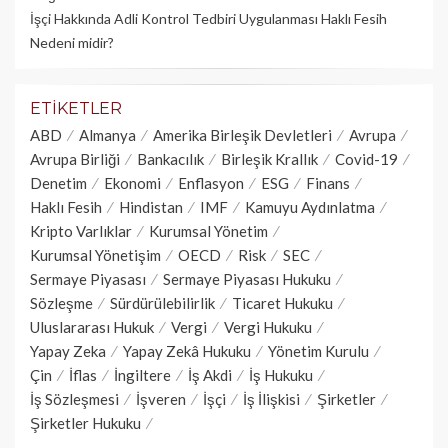
İşçi Hakkında Adli Kontrol Tedbiri Uygulanması Haklı Fesih
Nedeni midir?
ETIKETLER
ABD
Almanya
Amerika Birleşik Devletleri
Avrupa
Avrupa Birliği
Bankacılık
Birleşik Krallık
Covid-19
Denetim
Ekonomi
Enflasyon
ESG
Finans
Haklı Fesih
Hindistan
IMF
Kamuyu Aydınlatma
Kripto Varlıklar
Kurumsal Yönetim
Kurumsal Yönetişim
OECD
Risk
SEC
Sermaye Piyasası
Sermaye Piyasası Hukuku
Sözleşme
Sürdürülebilirlik
Ticaret Hukuku
Uluslararası Hukuk
Vergi
Vergi Hukuku
Yapay Zeka
Yapay Zekâ Hukuku
Yönetim Kurulu
Çin
İflas
İngiltere
İş Akdi
İş Hukuku
İş Sözleşmesi
İşveren
İşçi
İş İlişkisi
Şirketler
Şirketler Hukuku