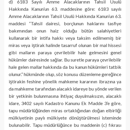
d) 6183 Sayılı Amme Alacaklarının Tahsil Usulü
Hakkında Kanun’un 63. maddesine göre: 6183 sayılı
Amme Alacaklarının Tahsil Usulü Hakkında Kanun’un 63.
maddesi “Tahsil dairesi, borçlunun haklarını tasfiye
bakımından onun haiz olduğu bütün salahiyetleri
kullanarak bir intifa hakkı veya taksim edilmemiş bir
miras veya iştirak halinde tasarruf olunan bir mal hissesi
gibi malların paraya çevrilebilir hale gelmesini genel
hükümler dairesinde sağlar. Bu suretle paraya çevrilebilir
hale gelen mallar hakkında da bu kanun hükümleri tatbik
olunur.” hükmünde olup, söz konusu düzenleme gereğince
iştirakin feshine yönelik mahkeme kararının ibrazına ya
da mahkeme tarafından alacaklı idareye bu yönde verilen
bir yetkinin bulunmasına ihtiyaç duyulmaksızın, alacaklı
idare, 3402 sayılı Kadastro Kanunu Ek Madde 3’e göre,
tapu müdürlüğünden miras ortaklığından doğan elbirliği
mülkiyetinin paylı mülkiyete dönüştürülmesi isteminde
bulunabilir. Tapu müdürlüğünce bu maddenin (c) fıkrası