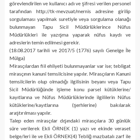
görevlendirilen ve kullanıcı adı ve şifresi verilen personel
tarafından http://tk-mevzuat/mernis adresine girilip
sorgulaması yapılmak suretiyle veya sorgulama olanağı
bulunmayan Tapu Sicil Müdürlüklerince Nüfus
Müdürlükleri ile yazışma yaparak nüfus kaydı ve
adreslerin temin edilmesi gerekir.
(18.08.2017 tarihli ve 2017/5 (1776) sayılı Genelge İle
Mülga)
Mirasçılardan fiil ehliyeti bulunmayanlar var ise; tebligat
mirasçının kanunî temsilcisine yapılır. Mirasçıların Kanuni
temsilcilerin olup olmadığı ilgilisinin beyanı veya Tapu
Sicil Müdürlüğünde işleme konu parsel kütüklerine/
kayıtlarına ve Nüfus Müdürlüklerinde ilgililerin Nüfus
kütüklerine/kayıtlarına (şerhlerine) bakılarak
araştırılması yapılır.
Talep eden mirasçılar dışındaki mirasçılara 30 günlük
süre verilerek Ekli ÖRNEK (1) yazı ve ekinde veraset
belge/leri ile ve Ekli ÖRNEK(4) Tebliğ mazbatalı zarf ile