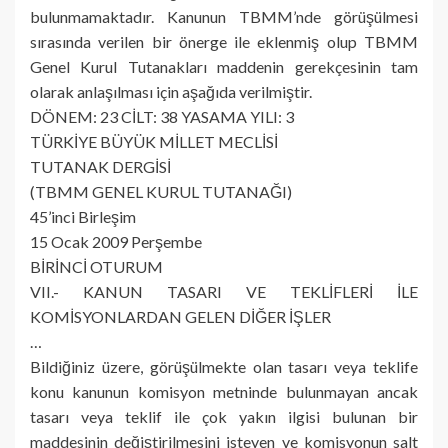
bulunmamaktadır. Kanunun TBMM’nde görüşülmesi
sırasında verilen bir önerge ile eklenmiş olup TBMM
Genel Kurul Tutanakları maddenin gerekçesinin tam
olarak anlaşılması için aşağıda verilmiştir.
DÖNEM: 23 CİLT: 38 YASAMA YILI: 3
TÜRKİYE BÜYÜK MİLLET MECLİSİ
TUTANAK DERGİSİ
(TBMM GENEL KURUL TUTANAĞI)
45’inci Birleşim
15 Ocak 2009 Perşembe
BİRİNCİ OTURUM
VII.- KANUN TASARI VE TEKLİFLERİ İLE
KOMİSYONLARDAN GELEN DİĞER İŞLER
…
Bildiğiniz üzere, görüşülmekte olan tasarı veya teklife
konu kanunun komisyon metninde bulunmayan ancak
tasarı veya teklif ile çok yakın ilgisi bulunan bir
maddesinin değiştirilmesini isteyen ve komisyonun salt