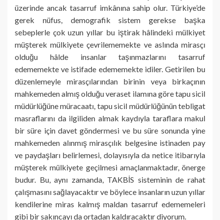
üzerinde ancak tasarruf imkânına sahip olur. Türkiye’de
gerek nüfus, demografik sistem gerekse başka
sebeplerle çok uzun yıllar bu iştirak hâlindeki mülkiyet
müşterek mülkiyete çevrilememekte ve aslında mirasçı
olduğu hâlde insanlar taşınmazlarını tasarruf
edememekte ve istifade edememekte idiler. Getirilen bu
düzenlemeyle mirasçılarından birinin veya birkaçının
mahkemeden almış olduğu veraset ilamına göre tapu sicil
müdürlüğüne müracaatı, tapu sicil müdürlüğünün tebligat
masraflarını da ilgiliden almak kaydıyla taraflara makul
bir süre için davet göndermesi ve bu süre sonunda yine
mahkemeden alınmış mirasçılık belgesine istinaden pay
ve paydaşları belirlemesi, dolayısıyla da netice itibarıyla
müşterek mülkiyete geçilmesi amaçlanmaktadır, önerge
budur. Bu, aynı zamanda, TAKBİS sisteminin de rahat
çalışmasını sağlayacaktır ve böylece insanların uzun yıllar
kendilerine miras kalmış maldan tasarruf edememeleri
gibi bir sakıncayı da ortadan kaldıracaktır diyorum.