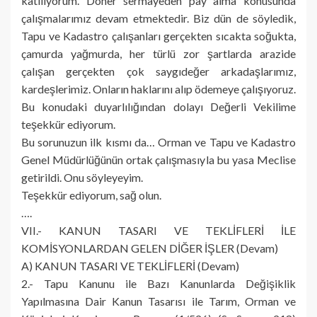
katılıyorum. Döner sermayeden pay alma konusunda
çalışmalarımız devam etmektedir. Biz dün de söyledik,
Tapu ve Kadastro çalışanları gerçekten sıcakta soğukta,
çamurda yağmurda, her türlü zor şartlarda arazide
çalışan gerçekten çok saygıdeğer arkadaşlarımız,
kardeşlerimiz. Onların haklarını alıp ödemeye çalışıyoruz.
Bu konudaki duyarlılığından dolayı Değerli Vekilime
teşekkür ediyorum.
Bu sorunuzun ilk kısmı da… Orman ve Tapu ve Kadastro
Genel Müdürlüğünün ortak çalışmasıyla bu yasa Meclise
getirildi. Onu söyleyeyim.
Teşekkür ediyorum, sağ olun.
….
VII.- KANUN TASARI VE TEKLİFLERİ İLE
KOMİSYONLARDAN GELEN DİĞER İŞLER (Devam)
A) KANUN TASARI VE TEKLİFLERİ (Devam)
2.- Tapu Kanunu ile Bazı Kanunlarda Değişiklik
Yapılmasına Dair Kanun Tasarısı ile Tarım, Orman ve