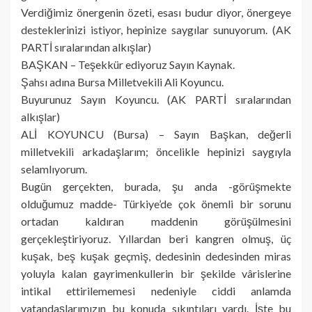
Verdiğimiz önergenin özeti, esası budur diyor, önergeye
desteklerinizi istiyor, hepinize saygılar sunuyorum. (AK
PARTİ sıralarından alkışlar)
BAŞKAN – Teşekkür ediyoruz Sayın Kaynak.
Şahsı adına Bursa Milletvekili Ali Koyuncu.
Buyurunuz Sayın Koyuncu. (AK PARTİ sıralarından
alkışlar)
ALİ KOYUNCU (Bursa) – Sayın Başkan, değerli
milletvekili arkadaşlarım; öncelikle hepinizi saygıyla
selamlıyorum.
Bugün gerçekten, burada, şu anda -görüşmekte
olduğumuz madde- Türkiye’de çok önemli bir sorunu
ortadan kaldıran maddenin görüşülmesini
gerçekleştiriyoruz. Yıllardan beri kangren olmuş, üç
kuşak, beş kuşak geçmiş, dedesinin dedesinden miras
yoluyla kalan gayrimenkullerin bir şekilde vârislerine
intikal ettirilememesi nedeniyle ciddi anlamda
vatandaşlarımızın bu konuda sıkıntıları vardı. İşte bu