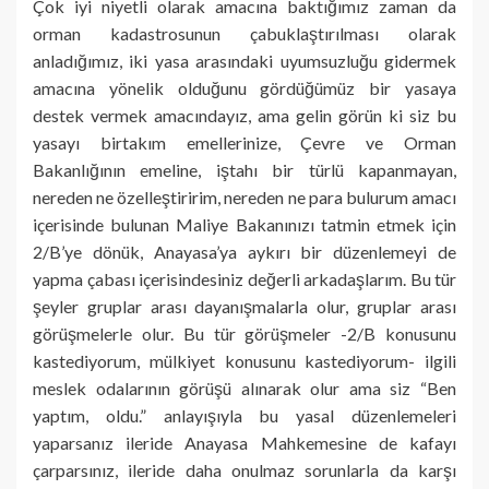
Çok iyi niyetli olarak amacına baktığımız zaman da
orman kadastrosunun çabuklaştırılması olarak
anladığımız, iki yasa arasındaki uyumsuzluğu gidermek
amacına yönelik olduğunu gördüğümüz bir yasaya
destek vermek amacındayız, ama gelin görün ki siz bu
yasayı birtakım emellerinize, Çevre ve Orman
Bakanlığının emeline, iştahı bir türlü kapanmayan,
nereden ne özelleştiririm, nereden ne para bulurum amacı
içerisinde bulunan Maliye Bakanınızı tatmin etmek için
2/B’ye dönük, Anayasa’ya aykırı bir düzenlemeyi de
yapma çabası içerisindesiniz değerli arkadaşlarım. Bu tür
şeyler gruplar arası dayanışmalarla olur, gruplar arası
görüşmelerle olur. Bu tür görüşmeler -2/B konusunu
kastediyorum, mülkiyet konusunu kastediyorum- ilgili
meslek odalarının görüşü alınarak olur ama siz “Ben
yaptım, oldu.” anlayışıyla bu yasal düzenlemeleri
yaparsanız ileride Anayasa Mahkemesine de kafayı
çarparsınız, ileride daha onulmaz sorunlarla da karşı