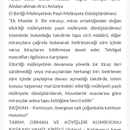
Abdurrahman Arıcı Antalya
El Birliği Mülkiyetinin Paylı Mülkiyete Dönüştürülmesi
“Ek Madde 3- Bir mirasçı, miras ortaklığından doğan
elbirliği mülkiyetinin paylı mülkiyete dönüştürülmesi
isteminde bulunduğu takdirde tapu sicil müdürü, diğer
mirasçılara çağrıda bulunarak belirleyeceği süre içinde
varsa itirazlarını bildirmeye davet eder. Tebligat
masrafları ilgilisince karşılanır.
Elbirliği mülkiyetinin devamına yönelik bir itiraz ileri
sürülmediği veya mirasçılardan herhangi biri belirlenen
süre içinde paylaşma davası açmadığı takdirde, istem
konusu taşınmaz mal üzerindeki elbirliği mülkiyeti paylı
mülkiyete dönüştürülerek, hissedarlık esaslarına göre
mirasçılar adına tapu kütüğüne tescil edilir.”
BAŞKAN – Komisyon, önergeye salt çoğunlukla katılıyor
musunuz?
TARIM, ORMAN VE KÖYİŞLERİ KOMİSYONU
BAŞKANI VAHİT KİRİŞCİ (Adana) – Katılıyoruz Sayın