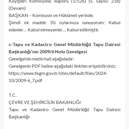
Köyişleri Komisyonu Raporu (1/526) (S. Sayısı: 218)
(Devam)
BAŞKAN – Komisyon ve Hükûmet yerinde.
Şimdi ek madde 3’ü oylarınıza sunuyorum: Kabul
edenler… Kabul etmeyenler… Kabul edilmiştir.
c-Tapu ve Kadastro Genel Müdürlüğü Tapu Dairesi
Başkanlığı’nın 2009/6 Nolu Genelgesi
Genelge’nin metin hali aşağıdadır:
Genelgenin PDF haline aşağıdaki linkten erişebilirsiniz:
https://www.tkgm.gov.tr/sites/default/files/2024-
10/2009-6_7.pdf
T.C.
ÇEVRE VE ŞEHİRCİLİK BAKANLIĞI
Tapu ve Kadastro Genel Müdürlüğü Tapu Dairesi
Başkanlığı