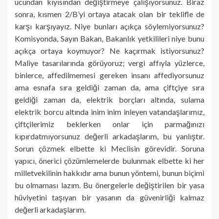
ucundan kıyısından değiştirmeye çalışıyorsunuz. Biraz
sonra, kısmen 2/B’yi ortaya atacak olan bir teklifle de
karşı karşıyayız. Niye bunları açıkça söylemiyorsunuz?
Komisyonda, Sayın Bakan, Bakanlık yetkilileri niye bunu
açıkça ortaya koymuyor? Ne kaçırmak istiyorsunuz?
Maliye tasarılarında görüyoruz; vergi affıyla yüzlerce,
binlerce, affedilmemesi gereken insanı affediyorsunuz
ama esnafa sıra geldiği zaman da, ama çiftçiye sıra
geldiği zaman da, elektrik borçları altında, sulama
elektrik borcu altında inim inim inleyen vatandaşlarımız,
çiftçilerimiz beklerken onlar için parmağınızı
kıpırdatmıyorsunuz değerli arkadaşlarım, bu yanlıştır.
Sorun çözmek elbette ki Meclisin görevidir. Soruna
yapıcı, önerici çözümlemelerde bulunmak elbette ki her
milletvekilinin hakkıdır ama bunun yöntemi, bunun biçimi
bu olmaması lazım. Bu önergelerle değiştirilen bir yasa
hüviyetini taşıyan bir yasanın da güvenirliği kalmaz
değerli arkadaşlarım.