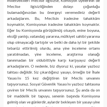
milletvekilleri Meclise ilgisizse, Komisyon üyelerinin de
Meclise ilgisizliğinden dolayı çoğunluğu
bulamadığınızdan bu önergeyi veremediniz değerli
arkadaşlarım. Bu, Meclisin iradesine tahakküm
koymaktır, Komisyonun iradesine tahakküm koymaktır.
Eğer bu Komisyonda görüşülmüş olsaydı, enine boyuna,
eksiği yanlışı, vatandaş yararına, mülkiyet sahibi yararına
olup olmayacağı tartışılır ve belki de daha iyi bir şekilde
tebarüz ettirilmiş olurdu, ama yine inceleme ortamı
yaratılmadan, yine inceleme, araştırma olanağı
tanınmadan bir oldubittiyle karşı karşıyayız değerli
arkadaşlarım. O nedenle, biz diyoruz ki, yasalar yazboz
tahtası değildir. Siz çıkardığınız yasayı, örneğin bir İhale
Yasası’nı 15 kez değiştiren bir Meclis unvanını
taşıyorsunuz. Sosyal Güvenlik Yasası’nı yazboz tahtasına
çeviren bir Meclis unvanını taşıyorsunuz. Şu anda da on
bir maddelik bir tapuyu, senenin başında Komisyona
gelmiş olan ve günlerdir, aylardır bekleyen bir yasayı yine