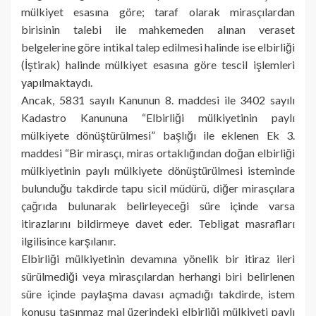
mülkiyet esasına göre; taraf olarak mirasçılardan
birisinin talebi ile mahkemeden alınan veraset
belgelerine göre intikal talep edilmesi halinde ise elbirliği
(İştirak) halinde mülkiyet esasına göre tescil işlemleri
yapılmaktaydı.
Ancak, 5831 sayılı Kanunun 8. maddesi ile 3402 sayılı
Kadastro Kanununa “Elbirliği mülkiyetinin paylı
mülkiyete dönüştürülmesi” başlığı ile eklenen Ek 3.
maddesi “Bir mirasçı, miras ortaklığından doğan elbirliği
mülkiyetinin paylı mülkiyete dönüştürülmesi isteminde
bulunduğu takdirde tapu sicil müdürü, diğer mirasçılara
çağrıda bulunarak belirleyeceği süre içinde varsa
itirazlarını bildirmeye davet eder. Tebligat masrafları
ilgilisince karşılanır.
Elbirliği mülkiyetinin devamına yönelik bir itiraz ileri
sürülmediği veya mirasçılardan herhangi biri belirlenen
süre içinde paylaşma davası açmadığı takdirde, istem
konusu taşınmaz mal üzerindeki elbirliği mülkiyeti paylı