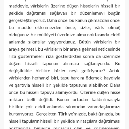
maddeyle, vârislerin üzerine düşen hisselerin hisseli bir
şekilde dağıtımını sağlayan bir düzenlemeyi bugün
gerçekleştiriyoruz. Daha önce, bu kanun çıkmazdan önce,
bu madde eklenmezden önce, sizler, vâris olmuş
olduğunuz bir mülkiyeti üzerinize alma noktasında ciddi
anlamda sıkıntılar yaşıyordunuz. Bütün vârislerin bir
araya gelmesi, bu vârislerin bir araya gelmesi neticesinde
rıza göstermeleri, rıza gösterdikten sonra da üzerinize
düşen hisseli tapunun alınması sağlanıyordu. Bu
değişiklikle birlikte bizler neyi getiriyoruz? Artık,
vârislerden herhangi biri, tapu harcını ödemek kaydıyla
ve şartıyla hisseli bir şekilde tapusunu alabiliyor. Daha
önce bu hisseli tapuyu alamıyordu. Üzerine düşen hisse
miktarı belli değildi. Bunun ortadan kaldırılmasıyla
birlikte çok ciddi anlamda sıkıntıdan vatandaşlarımızı
kurtarıyoruz. Gerçekten Türkiye’mizde, baktığınızda, bu
hisseli tapuların hisseli bir şekilde mirasçılara dağıtılması
noktasında binlerce mirasçısı olan ve çözülemeyen,