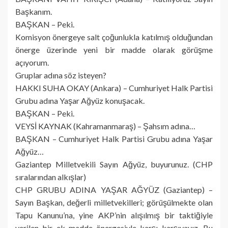
Başkanım.
BAŞKAN – Peki.
Komisyon önergeye salt çoğunlukla katılmış olduğundan
önerge üzerinde yeni bir madde olarak görüşme
açıyorum.
Gruplar adına söz isteyen?
HAKKI SUHA OKAY (Ankara) – Cumhuriyet Halk Partisi
Grubu adına Yaşar Ağyüz konuşacak.
BAŞKAN – Peki.
VEYSİ KAYNAK (Kahramanmaraş) – Şahsım adına…
BAŞKAN – Cumhuriyet Halk Partisi Grubu adına Yaşar
Ağyüz…
Gaziantep Milletvekili Sayın Ağyüz, buyurunuz. (CHP
sıralarından alkışlar)
CHP GRUBU ADINA YAŞAR AĞYÜZ (Gaziantep) –
Sayın Başkan, değerli milletvekilleri; görüşülmekte olan
Tapu Kanunu’na, yine AKP’nin alışılmış bir taktiğiyle
verilen bir ek madde önergesiyle karşı karşıyayız. Bu