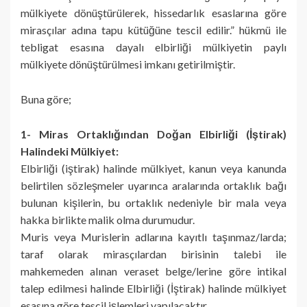
mülkiyete dönüştürülerek, hissedarlık esaslarına göre
mirasçılar adına tapu kütüğüne tescil edilir.” hükmü ile
tebligat esasına dayalı elbirliği mülkiyetin paylı
mülkiyete dönüştürülmesi imkanı getirilmiştir.
Buna göre;
1- Miras Ortaklığından Doğan Elbirliği (İştirak)
Halindeki Mülkiyet:
Elbirliği (iştirak) halinde mülkiyet, kanun veya kanunda
belirtilen sözleşmeler uyarınca aralarında ortaklık bağı
bulunan kişilerin, bu ortaklık nedeniyle bir mala veya
hakka birlikte malik olma durumudur.
Muris veya Murislerin adlarına kayıtlı taşınmaz/larda;
taraf olarak mirasçılardan birisinin talebi ile
mahkemeden alınan veraset belge/lerine göre intikal
talep edilmesi halinde Elbirliği (İştirak) halinde mülkiyet
esasına göre tescil işlemleri yapılacaktır.