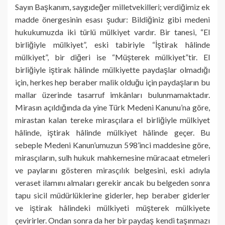
Sayın Başkanım, saygıdeğer milletvekilleri; verdiğimiz ek
madde önergesinin esası şudur: Bildiğiniz gibi medeni
hukukumuzda iki türlü mülkiyet vardır. Bir tanesi, “El
birliğiyle mülkiyet”, eski tabiriyle “İştirak hâlinde
mülkiyet”, bir diğeri ise “Müşterek mülkiyet”tir. El
birliğiyle iştirak hâlinde mülkiyette paydaşlar olmadığı
için, herkes hep beraber malik olduğu için paydaşların bu
mallar üzerinde tasarruf imkânları bulunmamaktadır.
Mirasın açıldığında da yine Türk Medeni Kanunu’na göre,
mirastan kalan tereke mirasçılara el birliğiyle mülkiyet
hâlinde, iştirak hâlinde mülkiyet hâlinde geçer. Bu
sebeple Medeni Kanun’umuzun 598’inci maddesine göre,
mirasçıların, sulh hukuk mahkemesine müracaat etmeleri
ve paylarını gösteren mirasçılık belgesini, eski adıyla
veraset ilamını almaları gerekir ancak bu belgeden sonra
tapu sicil müdürlüklerine giderler, hep beraber giderler
ve iştirak hâlindeki mülkiyeti müşterek mülkiyete
çevirirler. Ondan sonra da her bir paydaş kendi taşınmazı