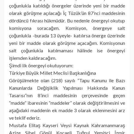
çoğunlukla katıldığı önergeler üzerinde yeni bir madde
olarak görüşme açılacağı İç Tüzük’ün 87’nci maddesinin
dördüncü fıkrası hükmüdür. Bu nedenle önergeyi okutup
komisyona soracağım. Komisyon, önergeye salt
çoğunlukla -burada 13 üyeyle- katılırsa önerge üzerinde
yeni bir madde olarak görüşme açacağım. Komisyonun
salt çoğunlukla katılmaması hâlinde ise önergeyi
işlemden kaldıracağım.
Şimdi ilk önergeyi okutuyorum:
Türkiye Büyük Millet Meclisi Başkanlığına
Görüşülmekte olan (218) sayılı “Tapu Kanunu ile Bazı
Kanunlarda Değişiklik Yapılması Hakkında Kanun
Tasarısı”nın 8’inci maddesinin çerçevesinde geçen
“madde” ibaresinin “maddeler” olarak değiştirilmesini ve
aşağıdaki maddenin ek madde 3 olarak eklenmesini arz
ve teklif ederiz.
Mustafa Elitaş Kayseri Veysi Kaynak Kahramanmaraş
Azize Sibel Gönül Kocaeli Tuğrul Yemişci İzmir