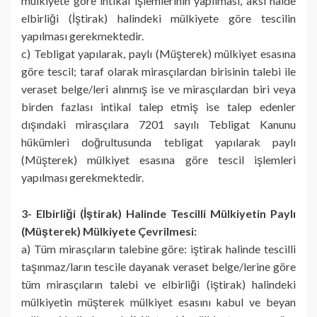
mülkiyete göre intikal işlemlerinin yapılması, aksi halde
elbirliği (İştirak) halindeki mülkiyete göre tescilin
yapılması gerekmektedir.
c) Tebligat yapılarak, paylı (Müşterek) mülkiyet esasına
göre tescil; taraf olarak mirasçılardan birisinin talebi ile
veraset belge/leri alınmış ise ve mirasçılardan biri veya
birden fazlası intikal talep etmiş ise talep edenler
dışındaki mirasçılara 7201 sayılı Tebligat Kanunu
hükümleri doğrultusunda tebligat yapılarak paylı
(Müşterek) mülkiyet esasına göre tescil işlemleri
yapılması gerekmektedir.
3- Elbirliği (İştirak) Halinde Tescilli Mülkiyetin Paylı
(Müşterek) Mülkiyete Çevrilmesi:
a) Tüm mirasçıların talebine göre: iştirak halinde tescilli
taşınmaz/ların tescile dayanak veraset belge/lerine göre
tüm mirasçıların talebi ve elbirliği (iştirak) halindeki
mülkiyetin müşterek mülkiyet esasını kabul ve beyan