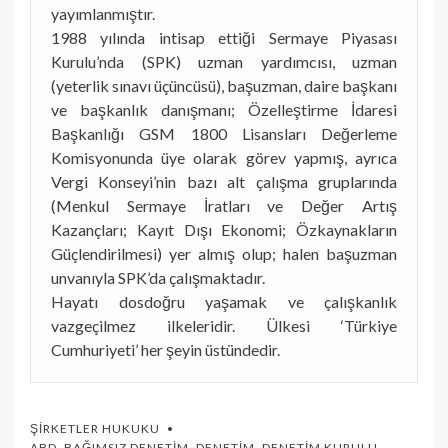
yayımlanmıştır.
1988 yılında intisap ettiği Sermaye Piyasası
Kurulu’nda (SPK) uzman yardımcısı, uzman
(yeterlik sınavı üçüncüsü), başuzman, daire başkanı
ve başkanlık danışmanı; Özelleştirme İdaresi
Başkanlığı GSM 1800 Lisansları Değerleme
Komisyonunda üye olarak görev yapmış, ayrıca
Vergi Konseyi’nin bazı alt çalışma gruplarında
(Menkul Sermaye İratları ve Değer Artış
Kazançları; Kayıt Dışı Ekonomi; Özkaynakların
Güçlendirilmesi) yer almış olup; halen başuzman
unvanıyla SPK’da çalışmaktadır.
Hayatı dosdoğru yaşamak ve çalışkanlık
vazgeçilmez ilkeleridir. Ülkesi ‘Türkiye
Cumhuriyeti’ her şeyin üstündedir.
ŞIRKETLER HUKUKU
ABD
,
BAĞIMSIZ DENETIM
,
DENETIM
,
DENETIM KURULU
,