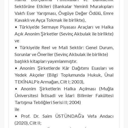
Sektörüne Etkileri (Bankalar Yeminli Murakıpları
Vakfı Eser Yarışması, Övgüye Değer Ödülü, Emre
Kavaklı ve Ayça Tokmak ile birlikte),
• Türkiye’de Sermaye Piyasası Araçları ve Halka
Açık Anonim Şirketler (Sevinç Akbulak ile birlikte)
ve
• Türkiye’de Reel ve Mali Sektör: Genel Durum,
Sorunlar ve Öneriler (Sevinç Akbulak ile birlikte)
başlıklı kitapları yayımlanmıştır.
• Anonim Şirketlerde Kâr Dağıtımı Esasları ve
Yedek Akçeler (Bilgi Toplumunda Hukuk, Ünal
TEKİNALP’e Armağan, Cilt I; 2003),
• Anonim Şirketlerin Halka Açılması (Muğla
Üniversitesi İktisadi ve İdari Bilimler Fakültesi
Tartışma Tebliğleri Serisi II; 2004)
ile
• Prof. Dr. Saim ÜSTÜNDAĞ’a Vefa Andacı
(2020), Cilt II;