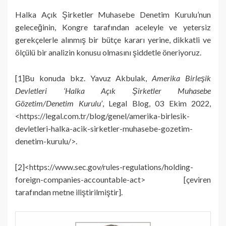
Halka Açık Şirketler Muhasebe Denetim Kurulu’nun
geleceğinin, Kongre tarafından aceleyle ve yetersiz
gerekçelerle alınmış bir bütçe kararı yerine, dikkatli ve
ölçülü bir analizin konusu olmasını şiddetle öneriyoruz.
[1]Bu konuda bkz. Yavuz Akbulak,
Amerika Birleşik
Devletleri ‘Halka Açık Şirketler Muhasebe
Gözetim/Denetim Kurulu’
, Legal Blog, 03 Ekim 2022,
<https://legal.com.tr/blog/genel/amerika-birlesik-
devletleri-halka-acik-sirketler-muhasebe-gozetim-
denetim-kurulu/>.
[2]<https://www.sec.gov/rules-regulations/holding-
foreign-companies-accountable-act> [çeviren
tarafından metne iliştirilmiştir].