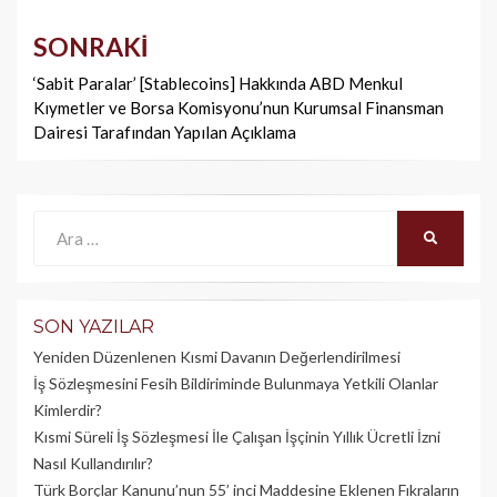
SONRAKI
‘Sabit Paralar’ [Stablecoins] Hakkında ABD Menkul
Kıymetler ve Borsa Komisyonu’nun Kurumsal Finansman
Dairesi Tarafından Yapılan Açıklama
Ara:
ARA
SON YAZILAR
Yeniden Düzenlenen Kısmi Davanın Değerlendirilmesi
İş Sözleşmesini Fesih Bildiriminde Bulunmaya Yetkili Olanlar
Kimlerdir?
Kısmi Süreli İş Sözleşmesi İle Çalışan İşçinin Yıllık Üc­retli İzni
Nasıl Kullandırılır?
Türk Borçlar Kanunu’nun 55’ inci Maddesine Eklenen Fıkraların