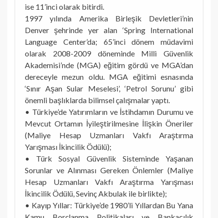
ise 11’inci olarak bitirdi.
1997 yılında Amerika Birleşik Devletleri’nin
Denver şehrinde yer alan ‘Spring International
Language Center’da; 65’inci dönem müdavimi
olarak 2008-2009 döneminde Milli Güvenlik
Akademisi’nde (MGA) eğitim gördü ve MGA’dan
dereceyle mezun oldu. MGA eğitimi esnasında
‘Sınır Aşan Sular Meselesi’, ‘Petrol Sorunu’ gibi
önemli başlıklarda bilimsel çalışmalar yaptı.
• Türkiye’de Yatırımların ve İstihdamın Durumu ve
Mevcut Ortamın İyileştirilmesine İlişkin Öneriler
(Maliye Hesap Uzmanları Vakfı Araştırma
Yarışması İkincilik Ödülü);
• Türk Sosyal Güvenlik Sisteminde Yaşanan
Sorunlar ve Alınması Gereken Önlemler (Maliye
Hesap Uzmanları Vakfı Araştırma Yarışması
İkincilik Ödülü, Sevinç Akbulak ile birlikte);
• Kayıp Yıllar: Türkiye’de 1980’li Yıllardan Bu Yana
Kamu Borçlanma Politikaları ve Bankacılık