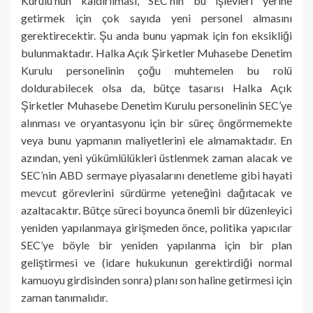
Kurulu’nun kaldırılması, SEC’nin bu işlevleri yerine
getirmek için çok sayıda yeni personel almasını
gerektirecektir. Şu anda bunu yapmak için fon eksikliği
bulunmaktadır. Halka Açık Şirketler Muhasebe Denetim
Kurulu personelinin çoğu muhtemelen bu rolü
doldurabilecek olsa da, bütçe tasarısı Halka Açık
Şirketler Muhasebe Denetim Kurulu personelinin SEC’ye
alınması ve oryantasyonu için bir süreç öngörmemekte
veya bunu yapmanın maliyetlerini ele almamaktadır. En
azından, yeni yükümlülükleri üstlenmek zaman alacak ve
SEC’nin ABD sermaye piyasalarını denetleme gibi hayati
mevcut görevlerini sürdürme yeteneğini dağıtacak ve
azaltacaktır. Bütçe süreci boyunca önemli bir düzenleyici
yeniden yapılanmaya girişmeden önce, politika yapıcılar
SEC’ye böyle bir yeniden yapılanma için bir plan
geliştirmesi ve (idare hukukunun gerektirdiği normal
kamuoyu girdisinden sonra) planı son haline getirmesi için
zaman tanımalıdır.