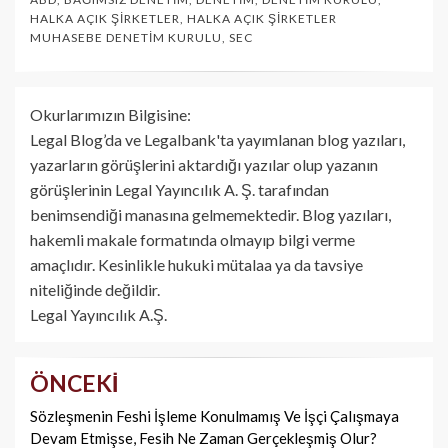
HALKA AÇIK ŞIRKETLER
,
HALKA AÇIK ŞIRKETLER
MUHASEBE DENETIM KURULU
,
SEC
Okurlarımızın Bilgisine:
Legal Blog’da ve Legalbank'ta yayımlanan blog yazıları,
yazarların görüşlerini aktardığı yazılar olup yazanın
görüşlerinin Legal Yayıncılık A. Ş. tarafından
benimsendiği manasına gelmemektedir. Blog yazıları,
hakemli makale formatında olmayıp bilgi verme
amaçlıdır. Kesinlikle hukuki mütalaa ya da tavsiye
niteliğinde değildir.
Legal Yayıncılık A.Ş.
ÖNCEKI
Yazı
dolaşımı
Sözleşmenin Feshi İşleme Konulmamış Ve İşçi Çalış­maya
Devam Etmişse, Fesih Ne Zaman Gerçekleşmiş Olur?