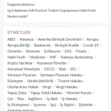
Değerlendirilmesi
İşçi Hakkında Adli Kontrol Tedbiri Uygulanması Haklı Fesih
Nedeni midir?
ETIKETLER
ABD
Almanya
Amerika Birleşik Devletleri
Avrupa
Avrupa Birliği
Bankacılık
Birleşik Krallık
Covid-19
Denetim
Ekonomi
Enflasyon
ESG
Finans
Haklı Fesih
Hindistan
IMF
Kamuyu Aydınlatma
Kripto Varlıklar
Kurumsal Yönetim
Kurumsal Yönetişim
OECD
Risk
SEC
Sermaye Piyasası
Sermaye Piyasası Hukuku
Sözleşme
Sürdürülebilirlik
Ticaret Hukuku
Uluslararası Hukuk
Vergi
Vergi Hukuku
Yapay Zeka
Yapay Zekâ Hukuku
Yönetim Kurulu
Çin
İflas
İngiltere
İş Akdi
İş Hukuku
İş Sözleşmesi
İşveren
İşçi
İş İlişkisi
Şirketler
Şirketler Hukuku