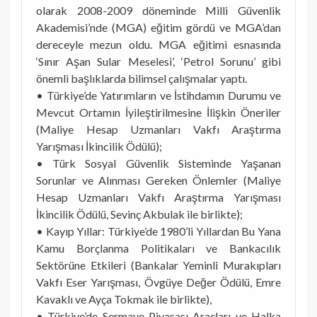
olarak 2008-2009 döneminde Milli Güvenlik
Akademisi’nde (MGA) eğitim gördü ve MGA’dan
dereceyle mezun oldu. MGA eğitimi esnasında
‘Sınır Aşan Sular Meselesi’, ‘Petrol Sorunu’ gibi
önemli başlıklarda bilimsel çalışmalar yaptı.
• Türkiye’de Yatırımların ve İstihdamın Durumu ve
Mevcut Ortamın İyileştirilmesine İlişkin Öneriler
(Maliye Hesap Uzmanları Vakfı Araştırma
Yarışması İkincilik Ödülü);
• Türk Sosyal Güvenlik Sisteminde Yaşanan
Sorunlar ve Alınması Gereken Önlemler (Maliye
Hesap Uzmanları Vakfı Araştırma Yarışması
İkincilik Ödülü, Sevinç Akbulak ile birlikte);
• Kayıp Yıllar: Türkiye’de 1980’li Yıllardan Bu Yana
Kamu Borçlanma Politikaları ve Bankacılık
Sektörüne Etkileri (Bankalar Yeminli Murakıpları
Vakfı Eser Yarışması, Övgüye Değer Ödülü, Emre
Kavaklı ve Ayça Tokmak ile birlikte),
• Türkiye’de Sermaye Piyasası Araçları ve Halka