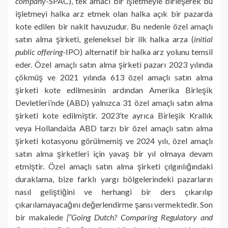
company
-SPAC), tek amacı bir işletmeyle birleşerek bu
işletmeyi halka arz etmek olan halka açık bir pazarda
kote edilen bir nakit havuzudur. Bu nedenle özel amaçlı
satın alma şirketi, geleneksel bir ilk halka arza (
initial
public offering
-IPO) alternatif bir halka arz yolunu temsil
eder. Özel amaçlı satın alma şirketi pazarı 2023 yılında
çökmüş ve 2021 yılında 613 özel amaçlı satın alma
şirketi kote edilmesinin ardından Amerika Birleşik
Devletleri’nde (ABD) yalnızca 31 özel amaçlı satın alma
şirketi kote edilmiştir. 2023’te ayrıca Birleşik Krallık
veya Hollanda’da ABD tarzı bir özel amaçlı satın alma
şirketi kotasyonu görülmemiş ve 2024 yılı, özel amaçlı
satın alma şirketleri için yavaş bir yıl olmaya devam
etmiştir. Özel amaçlı satın alma şirketi çılgınlığındaki
duraklama, bize farklı yargı bölgelerindeki pazarların
nasıl geliştiğini ve herhangi bir ders çıkarılıp
çıkarılamayacağını değerlendirme şansı vermektedir. Son
bir makalede
[“Going Dutch? Comparing Regulatory and