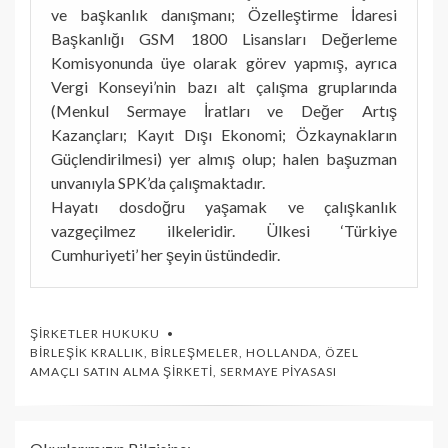
ve başkanlık danışmanı; Özelleştirme İdaresi
Başkanlığı GSM 1800 Lisansları Değerleme
Komisyonunda üye olarak görev yapmış, ayrıca
Vergi Konseyi’nin bazı alt çalışma gruplarında
(Menkul Sermaye İratları ve Değer Artış
Kazançları; Kayıt Dışı Ekonomi; Özkaynakların
Güçlendirilmesi) yer almış olup; halen başuzman
unvanıyla SPK’da çalışmaktadır.
Hayatı dosdoğru yaşamak ve çalışkanlık
vazgeçilmez ilkeleridir. Ülkesi ‘Türkiye
Cumhuriyeti’ her şeyin üstündedir.
ŞIRKETLER HUKUKU
BIRLEŞIK KRALLIK
,
BIRLEŞMELER
,
HOLLANDA
,
ÖZEL
AMAÇLI SATIN ALMA ŞIRKETI
,
SERMAYE PIYASASI