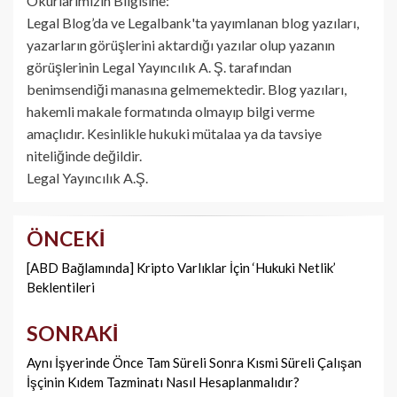
Okurlarımızın Bilgisine:
Legal Blog’da ve Legalbank'ta yayımlanan blog yazıları,
yazarların görüşlerini aktardığı yazılar olup yazanın
görüşlerinin Legal Yayıncılık A. Ş. tarafından
benimsendiği manasına gelmemektedir. Blog yazıları,
hakemli makale formatında olmayıp bilgi verme
amaçlıdır. Kesinlikle hukuki mütalaa ya da tavsiye
niteliğinde değildir.
Legal Yayıncılık A.Ş.
ÖNCEKI
Yazı
dolaşımı
[ABD Bağlamında] Kripto Varlıklar İçin ‘Hukuki Netlik’
Beklentileri
SONRAKI
Aynı İşyerinde Önce Tam Süreli Sonra Kısmi Süreli Çalışan
İşçinin Kıdem Tazminatı Nasıl Hesaplanmalıdır?