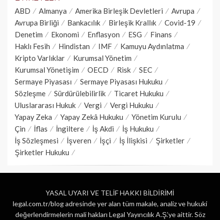
ABD
Almanya
Amerika Birleşik Devletleri
Avrupa
Avrupa Birliği
Bankacılık
Birleşik Krallık
Covid-19
Denetim
Ekonomi
Enflasyon
ESG
Finans
Haklı Fesih
Hindistan
IMF
Kamuyu Aydınlatma
Kripto Varlıklar
Kurumsal Yönetim
Kurumsal Yönetişim
OECD
Risk
SEC
Sermaye Piyasası
Sermaye Piyasası Hukuku
Sözleşme
Sürdürülebilirlik
Ticaret Hukuku
Uluslararası Hukuk
Vergi
Vergi Hukuku
Yapay Zeka
Yapay Zekâ Hukuku
Yönetim Kurulu
Çin
İflas
İngiltere
İş Akdi
İş Hukuku
İş Sözleşmesi
İşveren
İşçi
İş İlişkisi
Şirketler
Şirketler Hukuku
YASAL UYARI VE TELİF HAKKI BİLDİRİMİ
legal.com.tr/blog adresinde yer alan tüm makale, analiz ve hukuki
değerlendirmelerin mali hakları Legal Yayıncılık A.Ş.’ye aittir. Söz