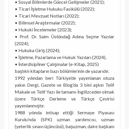
• Sosyal Bilimlerde Güncel Gelişmeler (2021);
• Ticari İşletme Hukuku Fasikülü (2022);
• Ticari Mevzuat Notları (2022);
• Bilimsel Araştırmalar (2022);
• Hukuki İncelemeler (2023);
• Prof. Dr. Saim Üstündağ Adına Seçme Yazılar
(2024);
• Hukuka Giriş (2024);
• İşletme, Pazarlama ve Hukuk Yazıları (2024),
• İnterdisipliner Çalışmalar (e-Kitap, 2025)
başlıklı kitapların bazı bölümlerinin de yazarıdır.
1992 yılından beri Türkiye’de yayımlanan otuza
yakın Dergi, Gazete ve Blog’da 3 bini aşkın Telif
Makale ve Telif Yazı ile tamamı İngilizceden olmak
üzere Türkçe Derleme ve Türkçe Çevirisi
yayımlanmıştır.
1988 yılında intisap ettiği Sermaye Piyasası
Kurulu’nda (SPK) uzman yardımcısı, uzman
(yeterlik sınavı üçüncüsü), başuzman, daire başkanı