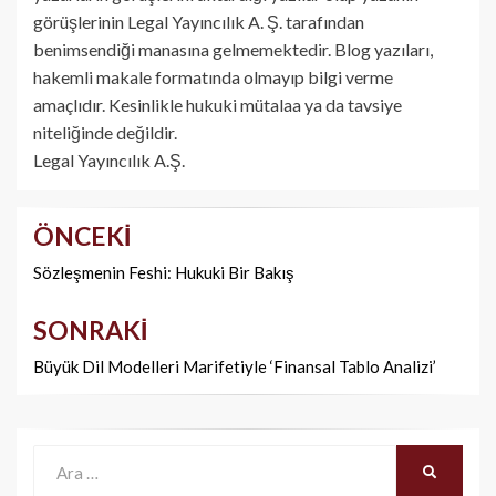
görüşlerinin Legal Yayıncılık A. Ş. tarafından
benimsendiği manasına gelmemektedir. Blog yazıları,
hakemli makale formatında olmayıp bilgi verme
amaçlıdır. Kesinlikle hukuki mütalaa ya da tavsiye
niteliğinde değildir.
Legal Yayıncılık A.Ş.
ÖNCEKI
Yazı
dolaşımı
Sözleşmenin Feshi: Hukuki Bir Bakış
SONRAKI
Büyük Dil Modelleri Marifetiyle ‘Finansal Tablo Analizi’
Ara:
ARA