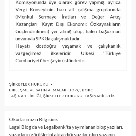
Komisyonunda üye olarak görev yapmış, ayrıca
Vergi Konseyi’nin bazı alt çalışma gruplarında
(Menkul Sermaye İratları ve Değer Artış
Kazançları; Kayıt Dışı Ekonomi; Özkaynakların
Güçlendirilmesi) yer almış olup; halen başuzman
unvanıyla SPK’da çalışmaktadır.
Hayatı dosdoğru yaşamak ve çalışkanlık
vazgeçilmez ilkeleridir. Ülkesi ‘Türkiye
Cumhuriyeti’ her şeyin üstündedir.
ŞIRKETLER HUKUKU
BIRLEŞME VE SATIN ALMALAR
,
BORÇ
,
BORÇ
TAŞINABILIRLIĞI
,
ŞIRKETLER HUKUKU
,
TAŞINABILIRLIK
Okurlarımızın Bilgisine:
Legal Blog’da ve Legalbank'ta yayımlanan blog yazıları,
yazarların görüşlerini aktardığı yazılar olup yazanın