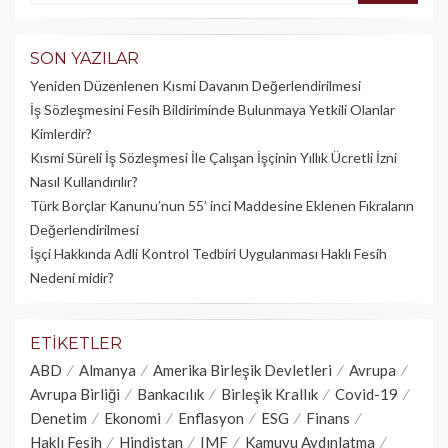
SON YAZILAR
Yeniden Düzenlenen Kısmi Davanın Değerlendirilmesi
İş Sözleşmesini Fesih Bildiriminde Bulunmaya Yetkili Olanlar
Kimlerdir?
Kısmi Süreli İş Sözleşmesi İle Çalışan İşçinin Yıllık Üc­retli İzni
Nasıl Kullandırılır?
Türk Borçlar Kanunu’nun 55’ inci Maddesine Eklenen Fıkraların
Değerlendirilmesi
İşçi Hakkında Adli Kontrol Tedbiri Uygulanması Haklı Fesih
Nedeni midir?
ETIKETLER
ABD
Almanya
Amerika Birleşik Devletleri
Avrupa
Avrupa Birliği
Bankacılık
Birleşik Krallık
Covid-19
Denetim
Ekonomi
Enflasyon
ESG
Finans
Haklı Fesih
Hindistan
IMF
Kamuyu Aydınlatma