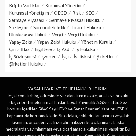
Kripto Varlıklar
Kurumsal Yönetim
Kurumsal Yönetişim
OECD
Risk
SEC
Sermaye Piyasası
Sermaye Piyasası Hukuku
Sözleşme
Sürdürülebilirlik
Ticaret Hukuku
Uluslararası Hukuk
Vergi
Vergi Hukuku
Yapay Zeka
Yapay Zekâ Hukuku
Yönetim Kurulu
Çin
İflas
İngiltere
İş Akdi
İş Hukuku
İş Sözleşmesi
İşveren
İşçi
İş İlişkisi
Şirketler
Şirketler Hukuku
YASAL UYARI VE TELİF HAKKI BİLDİRİMİ
legal.com.tr/blog adresinde yer alan tüm makale, analiz ve hukuki
değerlendirmelerin mali hakları Legal Yayıncılık A.Ş.’ye aittir. Söz
konusu içerikler, 5846 Sayılı Fikir ve Sanat Eserleri Kanunu (FSEK)
kapsamında korunmaktadır. Sitedeki içeriklerin tamamının veya bir
kısmının, önceden yazılı izin alınmaksızın kopyalanması, başka
mecralarda yayımlanması veya ticari amaçla kullanılması yasaktır. Bu
şartlara uymayan kullanımlara karşı Legal Yayıncılık A.Ş., her türlü