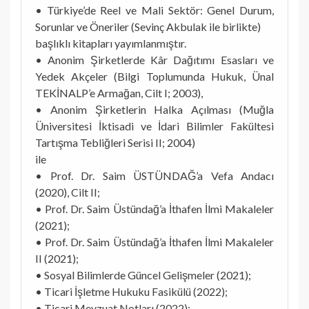
• Türkiye’de Reel ve Mali Sektör: Genel Durum,
Sorunlar ve Öneriler (Sevinç Akbulak ile birlikte)
başlıklı kitapları yayımlanmıştır.
• Anonim Şirketlerde Kâr Dağıtımı Esasları ve
Yedek Akçeler (Bilgi Toplumunda Hukuk, Ünal
TEKİNALP’e Armağan, Cilt I; 2003),
• Anonim Şirketlerin Halka Açılması (Muğla
Üniversitesi İktisadi ve İdari Bilimler Fakültesi
Tartışma Tebliğleri Serisi II; 2004)
ile
• Prof. Dr. Saim ÜSTÜNDAĞ’a Vefa Andacı
(2020), Cilt II;
• Prof. Dr. Saim Üstündağ’a İthafen İlmi Makaleler
(2021);
• Prof. Dr. Saim Üstündağ’a İthafen İlmi Makaleler
II (2021);
• Sosyal Bilimlerde Güncel Gelişmeler (2021);
• Ticari İşletme Hukuku Fasikülü (2022);
• Ticari Mevzuat Notları (2022);