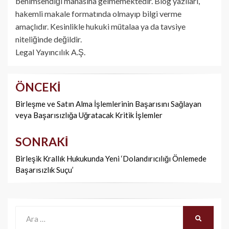
benimsendiği manasına gelmemektedir. Blog yazıları,
hakemli makale formatında olmayıp bilgi verme
amaçlıdır. Kesinlikle hukuki mütalaa ya da tavsiye
niteliğinde değildir.
Legal Yayıncılık A.Ş.
ÖNCEKI
Yazı
dolaşımı
Birleşme ve Satın Alma İşlemlerinin Başarısını Sağlayan
veya Başarısızlığa Uğratacak Kritik İşlemler
SONRAKI
Birleşik Krallık Hukukunda Yeni ‘Dolandırıcılığı Önlemede
Başarısızlık Suçu’
Ara:
ARA