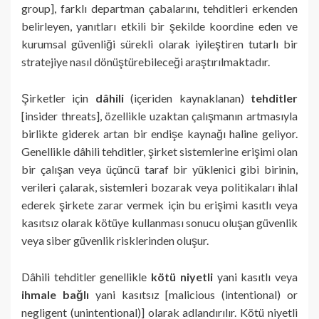
group], farklı departman çabalarını, tehditleri erkenden
belirleyen, yanıtları etkili bir şekilde koordine eden ve
kurumsal güvenliği sürekli olarak iyileştiren tutarlı bir
stratejiye nasıl dönüştürebileceği araştırılmaktadır.
Şirketler için
dâhili
(içeriden kaynaklanan)
tehditler
[insider threats], özellikle uzaktan çalışmanın artmasıyla
birlikte giderek artan bir endişe kaynağı haline geliyor.
Genellikle dâhili tehditler, şirket sistemlerine erişimi olan
bir çalışan veya üçüncü taraf bir yüklenici gibi birinin,
verileri çalarak, sistemleri bozarak veya politikaları ihlal
ederek şirkete zarar vermek için bu erişimi kasıtlı veya
kasıtsız olarak kötüye kullanması sonucu oluşan güvenlik
veya siber güvenlik risklerinden oluşur.
Dâhili tehditler genellikle
kötü niyetli
yani kasıtlı veya
ihmale bağlı
yani kasıtsız [malicious (intentional) or
negligent (unintentional)] olarak adlandırılır. Kötü niyetli