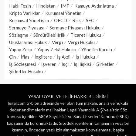
Haklı Fesih
Hindistan
IMF
Kamuyu Aydınlatma
Kripto Varlıklar
Kurumsal Yönetim
Kurumsal Yönetişim
OECD
Risk
SEC
Sermaye Piyasası
Sermaye Piyasası Hukuku
Sözleşme
Sürdürülebilirlik
Ticaret Hukuku
Uluslararası Hukuk
Vergi
Vergi Hukuku
Yapay Zeka
Yapay Zekâ Hukuku
Yönetim Kurulu
Çin
İflas
İngiltere
İş Akdi
İş Hukuku
İş Sözleşmesi
İşveren
İşçi
İş İlişkisi
Şirketler
Şirketler Hukuku
YASAL UYARI VE TELİF HAKKI BİLDİRİMİ
legal.com.tr/blog adresinde yer alan tüm makale, analiz ve hukuki
değerlendirmelerin mali hakları Legal Yayıncılık A.Ş.’ye aittir. Söz
konusu içerikler, 5846 Sayılı Fikir ve Sanat Eserleri Kanunu (FSEK)
kapsamında korunmaktadır. Sitedeki içeriklerin tamamının veya bir
kısmının, önceden yazılı izin alınmaksızın kopyalanması, başka