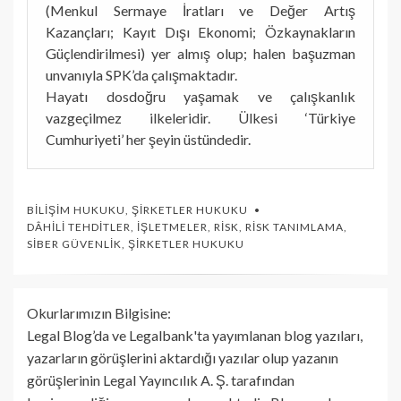
(Menkul Sermaye İratları ve Değer Artış
Kazançları; Kayıt Dışı Ekonomi; Özkaynakların
Güçlendirilmesi) yer almış olup; halen başuzman
unvanıyla SPK’da çalışmaktadır.
Hayatı dosdoğru yaşamak ve çalışkanlık
vazgeçilmez ilkeleridir. Ülkesi ‘Türkiye
Cumhuriyeti’ her şeyin üstündedir.
BILIŞIM HUKUKU
,
ŞIRKETLER HUKUKU
DÂHILI TEHDITLER
,
İŞLETMELER
,
RISK
,
RISK TANIMLAMA
,
SIBER GÜVENLIK
,
ŞIRKETLER HUKUKU
Okurlarımızın Bilgisine:
Legal Blog’da ve Legalbank'ta yayımlanan blog yazıları,
yazarların görüşlerini aktardığı yazılar olup yazanın
görüşlerinin Legal Yayıncılık A. Ş. tarafından