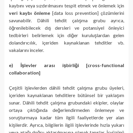
kaybını veya sızdırılmasını tespit etmek ve önlemek için
veri kaybı önleme
[data loss prevention] çözümlerini
savunabilir. Dâhili tehdit çalışma grubu ayrıca,
öğrenilebilecek dış dersleri ve potansiyel önleyici
tedbirleri belirlemek için diğer kuruluşlardan gelen
dolandırıcılık, içeriden kaynaklanan tehditler vb.
vakalarını inceler.
e) İşlevler arası işbirliği [cross-functional
collaboration]
Çeşitli işlevlerden dâhili tehdit çalışma grubu üyeleri,
içeriden kaynaklanan tehditlere bütünsel bir yaklaşım
sunar. Dâhili tehdit çalışma grubundaki ekipler, olaylar
ortaya çıktığında değerlendirmeden önlemeye ve
soruşturmaya kadar tüm ilgili faaliyetlerde yer alan
kişilerdir. Ayrıca, bilgilerin ilgili işlevlerinde hızla yukarı
veya aşağı doğru aktarılmasına olanak tanırlar. İçyüzünü