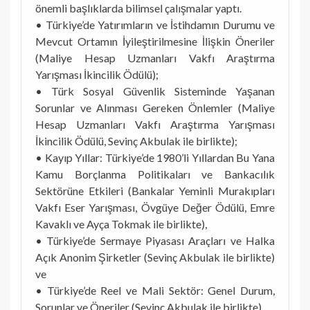
önemli başlıklarda bilimsel çalışmalar yaptı.
• Türkiye’de Yatırımların ve İstihdamın Durumu ve
Mevcut Ortamın İyileştirilmesine İlişkin Öneriler
(Maliye Hesap Uzmanları Vakfı Araştırma
Yarışması İkincilik Ödülü);
• Türk Sosyal Güvenlik Sisteminde Yaşanan
Sorunlar ve Alınması Gereken Önlemler (Maliye
Hesap Uzmanları Vakfı Araştırma Yarışması
İkincilik Ödülü, Sevinç Akbulak ile birlikte);
• Kayıp Yıllar: Türkiye’de 1980’li Yıllardan Bu Yana
Kamu Borçlanma Politikaları ve Bankacılık
Sektörüne Etkileri (Bankalar Yeminli Murakıpları
Vakfı Eser Yarışması, Övgüye Değer Ödülü, Emre
Kavaklı ve Ayça Tokmak ile birlikte),
• Türkiye’de Sermaye Piyasası Araçları ve Halka
Açık Anonim Şirketler (Sevinç Akbulak ile birlikte)
ve
• Türkiye’de Reel ve Mali Sektör: Genel Durum,
Sorunlar ve Öneriler (Sevinç Akbulak ile birlikte)