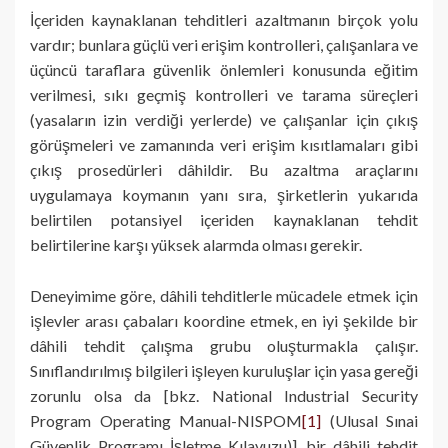
İçeriden kaynaklanan tehditleri azaltmanın birçok yolu
vardır; bunlara güçlü veri erişim kontrolleri, çalışanlara ve
üçüncü taraflara güvenlik önlemleri konusunda eğitim
verilmesi, sıkı geçmiş kontrolleri ve tarama süreçleri
(yasaların izin verdiği yerlerde) ve çalışanlar için çıkış
görüşmeleri ve zamanında veri erişim kısıtlamaları gibi
çıkış prosedürleri dâhildir. Bu azaltma araçlarını
uygulamaya koymanın yanı sıra, şirketlerin yukarıda
belirtilen potansiyel içeriden kaynaklanan tehdit
belirtilerine karşı yüksek alarmda olması gerekir.
Deneyimime göre, dâhili tehditlerle mücadele etmek için
işlevler arası çabaları koordine etmek, en iyi şekilde bir
dâhili tehdit çalışma grubu oluşturmakla çalışır.
Sınıflandırılmış bilgileri işleyen kuruluşlar için yasa gereği
zorunlu olsa da [bkz. National Industrial Security
Program Operating Manual-NISPOM
[1]
(Ulusal Sınai
Güvenlik Programı İşletme Kılavuzu)], bir dâhili tehdit