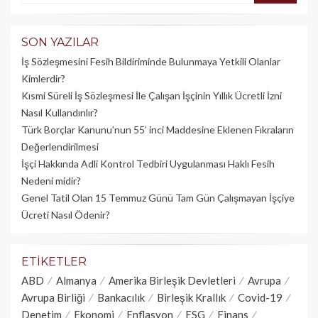
SON YAZILAR
İş Sözleşmesini Fesih Bildiriminde Bulunmaya Yetkili Olanlar
Kimlerdir?
Kısmi Süreli İş Sözleşmesi İle Çalışan İşçinin Yıllık Üc­retli İzni
Nasıl Kullandırılır?
Türk Borçlar Kanunu’nun 55’ inci Maddesine Eklenen Fıkraların
Değerlendirilmesi
İşçi Hakkında Adli Kontrol Tedbiri Uygulanması Haklı Fesih
Nedeni midir?
Genel Tatil Olan 15 Temmuz Günü Tam Gün Çalışmayan İşçiye
Ücreti Nasıl Ödenir?
ETIKETLER
ABD
Almanya
Amerika Birleşik Devletleri
Avrupa
Avrupa Birliği
Bankacılık
Birleşik Krallık
Covid-19
Denetim
Ekonomi
Enflasyon
ESG
Finans