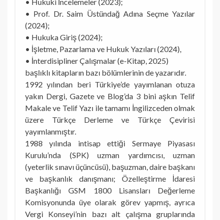
• Hukuki İncelemeler (2023);
• Prof. Dr. Saim Üstündağ Adına Seçme Yazılar
(2024);
• Hukuka Giriş (2024);
• İşletme, Pazarlama ve Hukuk Yazıları (2024),
• İnterdisipliner Çalışmalar (e-Kitap, 2025)
başlıklı kitapların bazı bölümlerinin de yazarıdır.
1992 yılından beri Türkiye’de yayımlanan otuza
yakın Dergi, Gazete ve Blog’da 3 bini aşkın Telif
Makale ve Telif Yazı ile tamamı İngilizceden olmak
üzere Türkçe Derleme ve Türkçe Çevirisi
yayımlanmıştır.
1988 yılında intisap ettiği Sermaye Piyasası
Kurulu’nda (SPK) uzman yardımcısı, uzman
(yeterlik sınavı üçüncüsü), başuzman, daire başkanı
ve başkanlık danışmanı; Özelleştirme İdaresi
Başkanlığı GSM 1800 Lisansları Değerleme
Komisyonunda üye olarak görev yapmış, ayrıca
Vergi Konseyi’nin bazı alt çalışma gruplarında