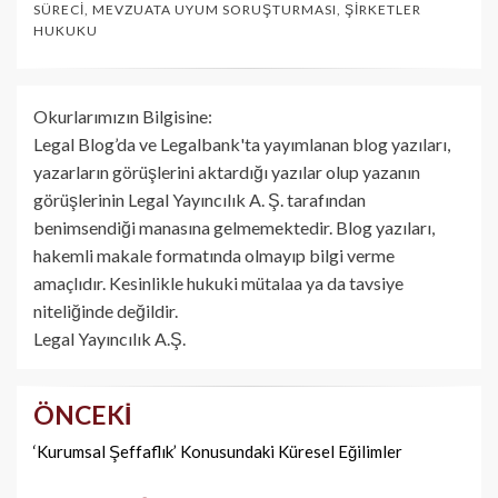
SÜRECI
,
MEVZUATA UYUM SORUŞTURMASI
,
ŞIRKETLER
HUKUKU
Okurlarımızın Bilgisine:
Legal Blog’da ve Legalbank'ta yayımlanan blog yazıları,
yazarların görüşlerini aktardığı yazılar olup yazanın
görüşlerinin Legal Yayıncılık A. Ş. tarafından
benimsendiği manasına gelmemektedir. Blog yazıları,
hakemli makale formatında olmayıp bilgi verme
amaçlıdır. Kesinlikle hukuki mütalaa ya da tavsiye
niteliğinde değildir.
Legal Yayıncılık A.Ş.
ÖNCEKI
Yazı
dolaşımı
‘Kurumsal Şeffaflık’ Konusundaki Küresel Eğilimler