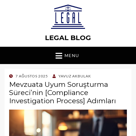
LEGAL BLOG
MENU
POSTED
7 AĞUSTOS 2025
YAVUZ AKBULAK
ON
Mevzuata Uyum Soruşturma
Süreci’nin [Compliance
Investigation Process] Adımları