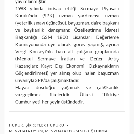
yayımlanmıştır.
1988 yılında intisap ettiği Sermaye Piyasası
Kurulu’nda (SPK) uzman yardımcısı, uzman
(yeterlik sınavı üçüncüsü), başuzman, daire başkanı
ve başkanlık danışmanı; Özelleştirme İdaresi
Başkanlığı GSM 1800 Lisansları Değerleme
Komisyonunda üye olarak görev yapmış, ayrıca
Vergi Konseyi’nin bazı alt çalışma gruplarında
(Menkul Sermaye İratları ve Değer Artış
Kazançları; Kayıt Dışı Ekonomi; Özkaynakların
Güçlendirilmesi) yer almış olup; halen başuzman
unvanıyla SPK’da çalışmaktadır.
Hayatı dosdoğru yaşamak ve çalışkanlık
vazgeçilmez ilkeleridir. Ülkesi ‘Türkiye
Cumhuriyeti’ her şeyin üstündedir.
HUKUK
,
ŞIRKETLER HUKUKU
MEVZUATA UYUM
,
MEVZUATA UYUM SORUŞTURMA