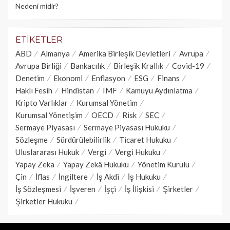
Nedeni midir?
ETIKETLER
ABD
Almanya
Amerika Birleşik Devletleri
Avrupa
Avrupa Birliği
Bankacılık
Birleşik Krallık
Covid-19
Denetim
Ekonomi
Enflasyon
ESG
Finans
Haklı Fesih
Hindistan
IMF
Kamuyu Aydınlatma
Kripto Varlıklar
Kurumsal Yönetim
Kurumsal Yönetişim
OECD
Risk
SEC
Sermaye Piyasası
Sermaye Piyasası Hukuku
Sözleşme
Sürdürülebilirlik
Ticaret Hukuku
Uluslararası Hukuk
Vergi
Vergi Hukuku
Yapay Zeka
Yapay Zekâ Hukuku
Yönetim Kurulu
Çin
İflas
İngiltere
İş Akdi
İş Hukuku
İş Sözleşmesi
İşveren
İşçi
İş İlişkisi
Şirketler
Şirketler Hukuku