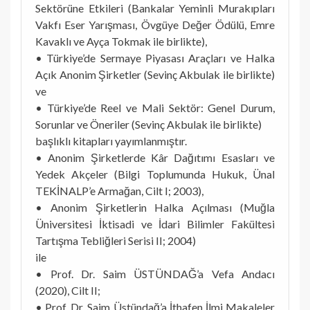
Sektörüne Etkileri (Bankalar Yeminli Murakıpları
Vakfı Eser Yarışması, Övgüye Değer Ödülü, Emre
Kavaklı ve Ayça Tokmak ile birlikte),
• Türkiye’de Sermaye Piyasası Araçları ve Halka
Açık Anonim Şirketler (Sevinç Akbulak ile birlikte)
ve
• Türkiye’de Reel ve Mali Sektör: Genel Durum,
Sorunlar ve Öneriler (Sevinç Akbulak ile birlikte)
başlıklı kitapları yayımlanmıştır.
• Anonim Şirketlerde Kâr Dağıtımı Esasları ve
Yedek Akçeler (Bilgi Toplumunda Hukuk, Ünal
TEKİNALP’e Armağan, Cilt I; 2003),
• Anonim Şirketlerin Halka Açılması (Muğla
Üniversitesi İktisadi ve İdari Bilimler Fakültesi
Tartışma Tebliğleri Serisi II; 2004)
ile
• Prof. Dr. Saim ÜSTÜNDAĞ’a Vefa Andacı
(2020), Cilt II;
• Prof. Dr. Saim Üstündağ’a İthafen İlmi Makaleler