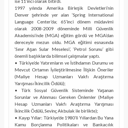
ise 11’inci olarak bitirdi.
1997 yılında Amerika Birleşik Devletleri’nin
Denver şehrinde yer alan ‘Spring International
Language Center’da; 65’inci dönem müdavimi
olarak 2008-2009 döneminde Milli Güvenlik
Akademisi’nde (MGA) eğitim gördü ve MGA’dan
dereceyle mezun oldu. MGA eğitimi esnasında
‘Sınır Aşan Sular Meselesi’, ‘Petrol Sorunu’ gibi
önemli başlıklarda bilimsel çalışmalar yaptı.
• Türkiye’de Yatırımların ve İstihdamın Durumu ve
Mevcut Ortamın İyileştirilmesine İlişkin Öneriler
(Maliye Hesap Uzmanları Vakfı Araştırma
Yarışması İkincilik Ödülü);
• Türk Sosyal Güvenlik Sisteminde Yaşanan
Sorunlar ve Alınması Gereken Önlemler (Maliye
Hesap Uzmanları Vakfı Araştırma Yarışması
İkincilik Ödülü, Sevinç Akbulak ile birlikte);
• Kayıp Yıllar: Türkiye’de 1980’li Yıllardan Bu Yana
Kamu Borçlanma Politikaları ve Bankacılık