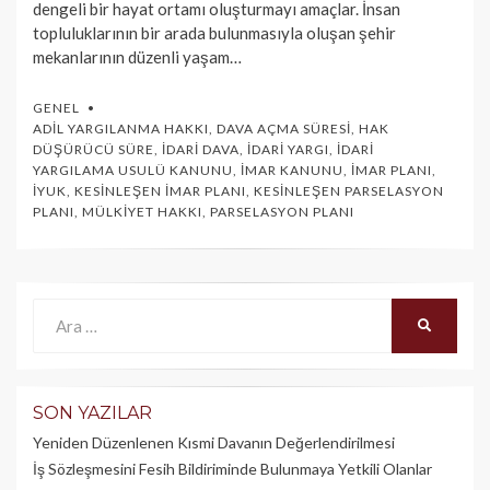
dengeli bir hayat ortamı oluşturmayı amaçlar. İnsan
topluluklarının bir arada bulunmasıyla oluşan şehir
mekanlarının düzenli yaşam…
GENEL
ADIL YARGILANMA HAKKI
,
DAVA AÇMA SÜRESI
,
HAK
DÜŞÜRÜCÜ SÜRE
,
İDARI DAVA
,
İDARI YARGI
,
İDARI
YARGILAMA USULÜ KANUNU
,
İMAR KANUNU
,
İMAR PLANI
,
İYUK
,
KESINLEŞEN İMAR PLANI
,
KESINLEŞEN PARSELASYON
PLANI
,
MÜLKIYET HAKKI
,
PARSELASYON PLANI
Ara:
ARA
SON YAZILAR
Yeniden Düzenlenen Kısmi Davanın Değerlendirilmesi
İş Sözleşmesini Fesih Bildiriminde Bulunmaya Yetkili Olanlar