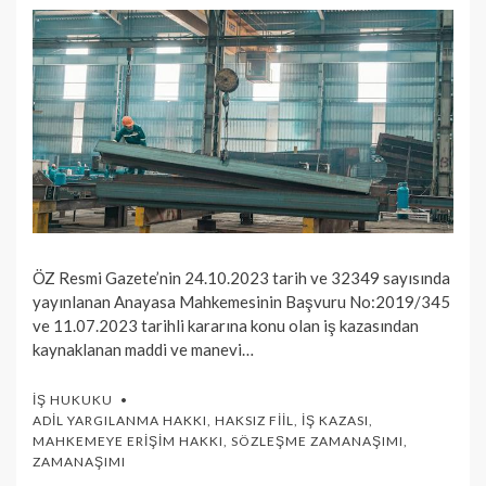
ÖZ Resmi Gazete’nin 24.10.2023 tarih ve 32349 sayısında
yayınlanan Anayasa Mahkemesinin Başvuru No:2019/345
ve 11.07.2023 tarihli kararına konu olan iş kazasından
kaynaklanan maddi ve manevi…
İŞ HUKUKU
ADIL YARGILANMA HAKKI
,
HAKSIZ FIIL
,
İŞ KAZASI
,
MAHKEMEYE ERIŞIM HAKKI
,
SÖZLEŞME ZAMANAŞIMI
,
ZAMANAŞIMI