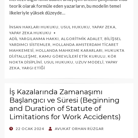
teorik olarak formüle eden yazarların, bu modelin temel
ilkeleriyle yüksek düzeyde…
İNSAN HAKLARI HUKUKU
,
USUL HUKUKU
,
YAPAY ZEKA
,
YAPAY ZEKA HUKUKU
ADIL YARGILANMA HAKKI
,
ALGORITMIK ADALET
,
BILIŞSEL
YARDIMCI SISTEMLER
,
HOLLANDA AMSTERDAM TICARET
MAHKEMESI
,
HOLLANDA MAHKEME KARARLARI
,
HUKUKTA
DIJITALLEŞME
,
KAMU GÖREVLILERI ETIK KURULU
,
KÖR
NOKTA DISIPLINI
,
USUL HUKUKU
,
UZUV MODELI
,
YAPAY
ZEKA
,
YARGI ETIĞI
İş Kazalarında Zamanaşımı
Başlangıcı ve Süresi (Beginning
and Duration of Statute of
Limitations for Work Accidents)
POSTED
22 OCAK 2024
AVUKAT ORHAN RÜZGAR
ON