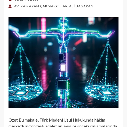
ON
AV. RAMAZAN ÇAKMAKCI
,
AV. ALİ BAŞARAN
Özet Bu makale, Türk Medeni Usul Hukukunda hâkim
merkezli algoritmik adalet anlayışını önceki çalışmalarında