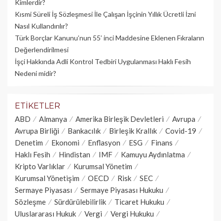
Kimlerdir?
Kısmi Süreli İş Sözleşmesi İle Çalışan İşçinin Yıllık Üc­retli İzni
Nasıl Kullandırılır?
Türk Borçlar Kanunu’nun 55’ inci Maddesine Eklenen Fıkraların
Değerlendirilmesi
İşçi Hakkında Adli Kontrol Tedbiri Uygulanması Haklı Fesih
Nedeni midir?
ETIKETLER
ABD
Almanya
Amerika Birleşik Devletleri
Avrupa
Avrupa Birliği
Bankacılık
Birleşik Krallık
Covid-19
Denetim
Ekonomi
Enflasyon
ESG
Finans
Haklı Fesih
Hindistan
IMF
Kamuyu Aydınlatma
Kripto Varlıklar
Kurumsal Yönetim
Kurumsal Yönetişim
OECD
Risk
SEC
Sermaye Piyasası
Sermaye Piyasası Hukuku
Sözleşme
Sürdürülebilirlik
Ticaret Hukuku
Uluslararası Hukuk
Vergi
Vergi Hukuku