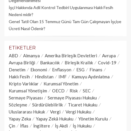
Değerlendirilmesi
İşçi Hakkında Adli Kontrol Tedbiri Uygulanması Haklı Fesih
Nedeni midir?
Genel Tatil Olan 15 Temmuz Günü Tam Gün Çalışmayan İşçiye
Ücreti Nasıl Ödenir?
ETIKETLER
ABD
Almanya
Amerika Birleşik Devletleri
Avrupa
Avrupa Birliği
Bankacılık
Birleşik Krallık
Covid-19
Denetim
Ekonomi
Enflasyon
ESG
Finans
Haklı Fesih
Hindistan
IMF
Kamuyu Aydınlatma
Kripto Varlıklar
Kurumsal Yönetim
Kurumsal Yönetişim
OECD
Risk
SEC
Sermaye Piyasası
Sermaye Piyasası Hukuku
Sözleşme
Sürdürülebilirlik
Ticaret Hukuku
Uluslararası Hukuk
Vergi
Vergi Hukuku
Yapay Zeka
Yapay Zekâ Hukuku
Yönetim Kurulu
Çin
İflas
İngiltere
İş Akdi
İş Hukuku