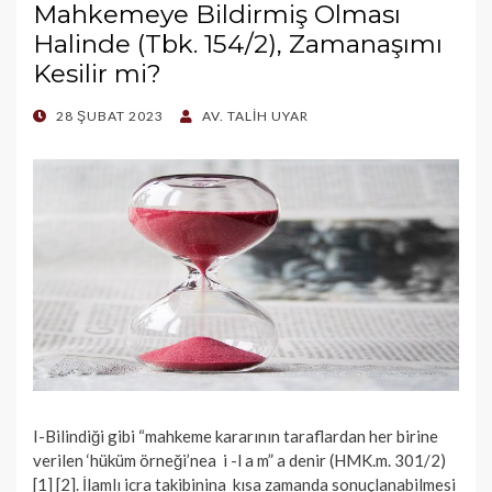
Mahkemeye Bildirmiş Olması
Halinde (Tbk. 154/2), Zamanaşımı
Kesilir mi?
POSTED
28 ŞUBAT 2023
AV. TALIH UYAR
ON
I-Bilindiği gibi “mahkeme kararının taraflardan her birine
verilen ‘hüküm örneği’nea i -l a m” a denir (HMK.m. 301/2)
[1] [2]. İlamlı icra takibinina kısa zamanda sonuçlanabilmesi