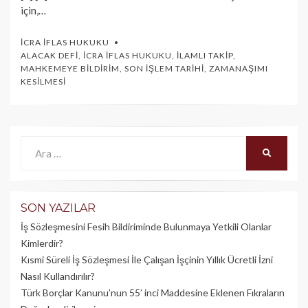
için,…
İCRA İFLAS HUKUKU
ALACAK DEFI
,
İCRA İFLAS HUKUKU
,
İLAMLI TAKIP
,
MAHKEMEYE BILDIRIM
,
SON İŞLEM TARIHI
,
ZAMANAŞIMI
KESILMESI
Ara:
ARA
SON YAZILAR
İş Sözleşmesini Fesih Bildiriminde Bulunmaya Yetkili Olanlar
Kimlerdir?
Kısmi Süreli İş Sözleşmesi İle Çalışan İşçinin Yıllık Üc­retli İzni
Nasıl Kullandırılır?
Türk Borçlar Kanunu’nun 55’ inci Maddesine Eklenen Fıkraların