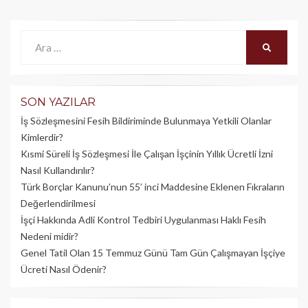
Ara:
ARA
SON YAZILAR
İş Sözleşmesini Fesih Bildiriminde Bulunmaya Yetkili Olanlar
Kimlerdir?
Kısmi Süreli İş Sözleşmesi İle Çalışan İşçinin Yıllık Üc­retli İzni
Nasıl Kullandırılır?
Türk Borçlar Kanunu’nun 55’ inci Maddesine Eklenen Fıkraların
Değerlendirilmesi
İşçi Hakkında Adli Kontrol Tedbiri Uygulanması Haklı Fesih
Nedeni midir?
Genel Tatil Olan 15 Temmuz Günü Tam Gün Çalışmayan İşçiye
Ücreti Nasıl Ödenir?