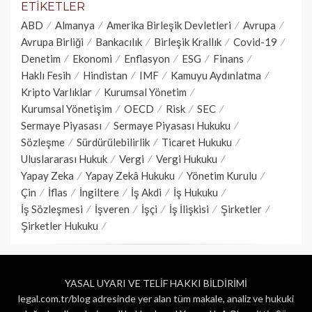
ETIKETLER
ABD
Almanya
Amerika Birleşik Devletleri
Avrupa
Avrupa Birliği
Bankacılık
Birleşik Krallık
Covid-19
Denetim
Ekonomi
Enflasyon
ESG
Finans
Haklı Fesih
Hindistan
IMF
Kamuyu Aydınlatma
Kripto Varlıklar
Kurumsal Yönetim
Kurumsal Yönetişim
OECD
Risk
SEC
Sermaye Piyasası
Sermaye Piyasası Hukuku
Sözleşme
Sürdürülebilirlik
Ticaret Hukuku
Uluslararası Hukuk
Vergi
Vergi Hukuku
Yapay Zeka
Yapay Zekâ Hukuku
Yönetim Kurulu
Çin
İflas
İngiltere
İş Akdi
İş Hukuku
İş Sözleşmesi
İşveren
İşçi
İş İlişkisi
Şirketler
Şirketler Hukuku
YASAL UYARI VE TELİF HAKKI BİLDİRİMİ
legal.com.tr/blog adresinde yer alan tüm makale, analiz ve hukuki