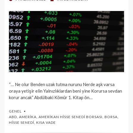
ON
“… Ne olur Benden uzak tutma nurunu Nerde aşk varsa
oraya yetişir elin Yalnızlıklardan beni yine Korursa sevdan
korur ancak” Abdülbaki Kömür 1. Kitap ön…
GENEL
ABD
,
AMERIKA
,
AMERIKAN HISSE SENEDI BORSASI
,
BORSA
,
HISSE SENEDI
,
KISA VADE