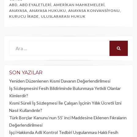
ABD
,
ABD EYALETLERI
,
AMERIKAN MAHKEMELERI
,
ANAYASA
,
ANAYASA HUKUKU
,
ANAYASA KONVANSIYONU
,
KURUCU İRADE
,
ULUSLARARASI HUKUK
Ara:
ARA
SON YAZILAR
Yeniden Düzenlenen Kısmi Davanın Değerlendirilmesi
İş Sözleşmesini Fesih Bildiriminde Bulunmaya Yetkili Olanlar
Kimlerdir?
Kısmi Süreli İş Sözleşmesi İle Çalışan İşçinin Yıllık Üc­retli İzni
Nasıl Kullandırılır?
Türk Borçlar Kanunu’nun 55’ inci Maddesine Eklenen Fıkraların
Değerlendirilmesi
İşçi Hakkında Adli Kontrol Tedbiri Uygulanması Haklı Fesih