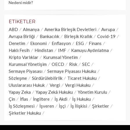
Nedeni midir?
ETIKETLER
ABD
Almanya
Amerika Birleşik Devletleri
Avrupa
Avrupa Birliği
Bankacılık
Birleşik Krallık
Covid-19
Denetim
Ekonomi
Enflasyon
ESG
Finans
Haklı Fesih
Hindistan
IMF
Kamuyu Aydınlatma
Kripto Varlıklar
Kurumsal Yönetim
Kurumsal Yönetişim
OECD
Risk
SEC
Sermaye Piyasası
Sermaye Piyasası Hukuku
Sözleşme
Sürdürülebilirlik
Ticaret Hukuku
Uluslararası Hukuk
Vergi
Vergi Hukuku
Yapay Zeka
Yapay Zekâ Hukuku
Yönetim Kurulu
Çin
İflas
İngiltere
İş Akdi
İş Hukuku
İş Sözleşmesi
İşveren
İşçi
İş İlişkisi
Şirketler
Şirketler Hukuku