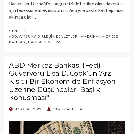
Bankacılar Derneği’ne bugün sizinle birlikte olma davetleri
için teşekkür etmek istiyorum. Yeni yıla başlarken hepimizin
aklında olan…
GENEL
ABD
,
AMERIKA BIRLEŞIK DEVLETLERI
,
AMERIKAN MERKEZ
BANKASI
,
BANKA DENETIMI
ABD Merkez Bankası (Fed)
Guvervörü Lisa D. Cook’un ‘Arz
Kısıtlı Bir Ekonomide Enflasyon
Üzerine Düşünceler’ Başlıklı
Konuşması*
POSTED
11 OCAK 2023
YAVUZ AKBULAK
ON