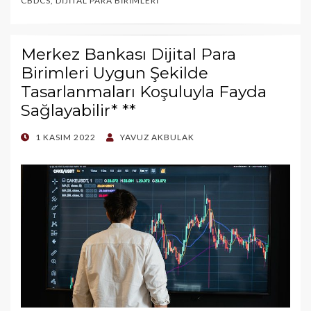
CBDCS
,
DIJITAL PARA BIRIMLERI
Merkez Bankası Dijital Para
Birimleri Uygun Şekilde
Tasarlanmaları Koşuluyla Fayda
Sağlayabilir* **
POSTED
1 KASIM 2022
YAVUZ AKBULAK
ON