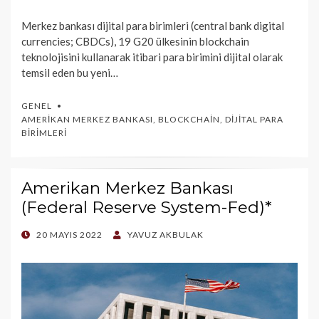
Merkez bankası dijital para birimleri (central bank digital
currencies; CBDCs), 19 G20 ülkesinin blockchain
teknolojisini kullanarak itibari para birimini dijital olarak
temsil eden bu yeni…
GENEL
AMERIKAN MERKEZ BANKASI
,
BLOCKCHAIN
,
DIJITAL PARA
BIRIMLERI
Amerikan Merkez Bankası
(Federal Reserve System-Fed)*
POSTED
20 MAYIS 2022
YAVUZ AKBULAK
ON