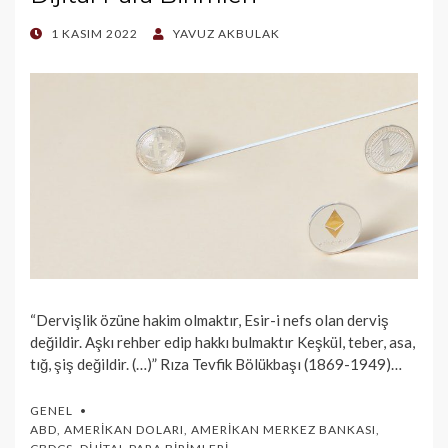
POSTED
1 KASIM 2022
YAVUZ AKBULAK
ON
“Dervişlik özüne hakim olmaktır, Esir-i nefs olan derviş
değildir. Aşkı rehber edip hakkı bulmaktır Keşkül, teber, asa,
tığ, şiş değildir. (…)” Rıza Tevfik Bölükbaşı (1869-1949)…
GENEL
ABD
,
AMERIKAN DOLARI
,
AMERIKAN MERKEZ BANKASI
,