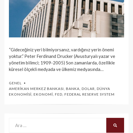
“Gideceğiniz yeri bilmiyorsanız, vardığınız yerin önemi
yoktur.” Peter Ferdinand Drucker (Avusturyalı yazar ve
yönetim bilimci; 1909-2005) Son zamanlarda, özellikle
küresel ölçekli medyada ve ülkemiz medyasında…
GENEL
AMERIKAN MERKEZ BANKASI
,
BANKA
,
DOLAR
,
DÜNYA
EKONOMISI
,
EKONOMI
,
FED
,
FEDERAL RESERVE SYSTEM
Ara:
ARA