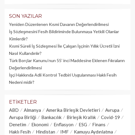
SON YAZILAR
Yeniden Düzenlenen Kısmi Davanın Değerlendirilmesi
İş Sözleşmesini Fesih Bildiriminde Bulunmaya Yetkili Olanlar
Kimlerdir?
Kısmi Süreli İş Sözleşmesi İle Çalışan İşçinin Yıllık Üc­retli İzni
Nasıl Kullandırılır?
Türk Borçlar Kanunu’nun 55’ inci Maddesine Eklenen Fıkraların
Değerlendirilmesi
İşçi Hakkında Adli Kontrol Tedbiri Uygulanması Haklı Fesih
Nedeni midir?
ETIKETLER
ABD
Almanya
Amerika Birleşik Devletleri
Avrupa
Avrupa Birliği
Bankacılık
Birleşik Krallık
Covid-19
Denetim
Ekonomi
Enflasyon
ESG
Finans
Haklı Fesih
Hindistan
IMF
Kamuyu Aydınlatma