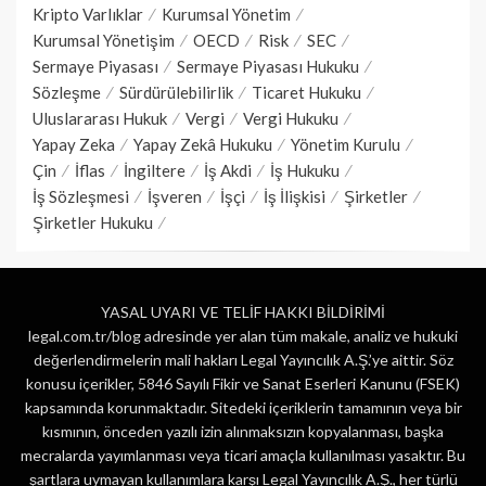
Kripto Varlıklar
Kurumsal Yönetim
Kurumsal Yönetişim
OECD
Risk
SEC
Sermaye Piyasası
Sermaye Piyasası Hukuku
Sözleşme
Sürdürülebilirlik
Ticaret Hukuku
Uluslararası Hukuk
Vergi
Vergi Hukuku
Yapay Zeka
Yapay Zekâ Hukuku
Yönetim Kurulu
Çin
İflas
İngiltere
İş Akdi
İş Hukuku
İş Sözleşmesi
İşveren
İşçi
İş İlişkisi
Şirketler
Şirketler Hukuku
YASAL UYARI VE TELİF HAKKI BİLDİRİMİ
legal.com.tr/blog adresinde yer alan tüm makale, analiz ve hukuki
değerlendirmelerin mali hakları Legal Yayıncılık A.Ş.’ye aittir. Söz
konusu içerikler, 5846 Sayılı Fikir ve Sanat Eserleri Kanunu (FSEK)
kapsamında korunmaktadır. Sitedeki içeriklerin tamamının veya bir
kısmının, önceden yazılı izin alınmaksızın kopyalanması, başka
mecralarda yayımlanması veya ticari amaçla kullanılması yasaktır. Bu
şartlara uymayan kullanımlara karşı Legal Yayıncılık A.Ş., her türlü