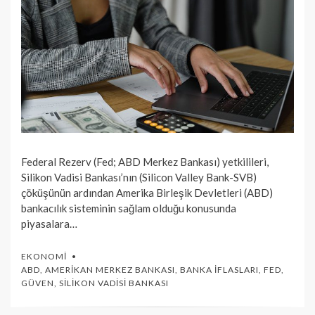
Federal Rezerv (Fed; ABD Merkez Bankası) yetkilileri,
Silikon Vadisi Bankası’nın (Silicon Valley Bank-SVB)
çöküşünün ardından Amerika Birleşik Devletleri (ABD)
bankacılık sisteminin sağlam olduğu konusunda
piyasalara…
EKONOMI
ABD
,
AMERIKAN MERKEZ BANKASI
,
BANKA İFLASLARI
,
FED
,
GÜVEN
,
SILIKON VADISI BANKASI