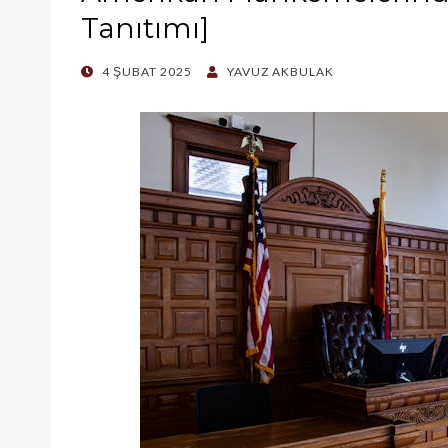
Tanıtımı]
POSTED
4 ŞUBAT 2025
YAVUZ AKBULAK
ON