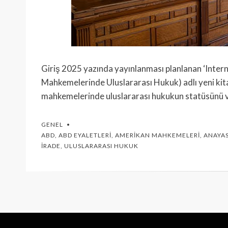
Giriş 2025 yazında yayınlanması planlanan ‘Inter
Mahkemelerinde Uluslararası Hukuk) adlı yeni k
mahkemelerinde uluslararası hukukun statüsünü
GENEL
ABD
,
ABD EYALETLERI
,
AMERIKAN MAHKEMELERI
,
ANAYA
İRADE
,
ULUSLARARASI HUKUK