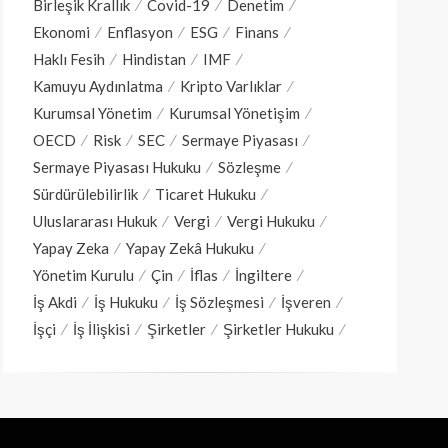
Birleşik Krallık
Covid-19
Denetim
Ekonomi
Enflasyon
ESG
Finans
Haklı Fesih
Hindistan
IMF
Kamuyu Aydınlatma
Kripto Varlıklar
Kurumsal Yönetim
Kurumsal Yönetişim
OECD
Risk
SEC
Sermaye Piyasası
Sermaye Piyasası Hukuku
Sözleşme
Sürdürülebilirlik
Ticaret Hukuku
Uluslararası Hukuk
Vergi
Vergi Hukuku
Yapay Zeka
Yapay Zekâ Hukuku
Yönetim Kurulu
Çin
İflas
İngiltere
İş Akdi
İş Hukuku
İş Sözleşmesi
İşveren
İşçi
İş İlişkisi
Şirketler
Şirketler Hukuku