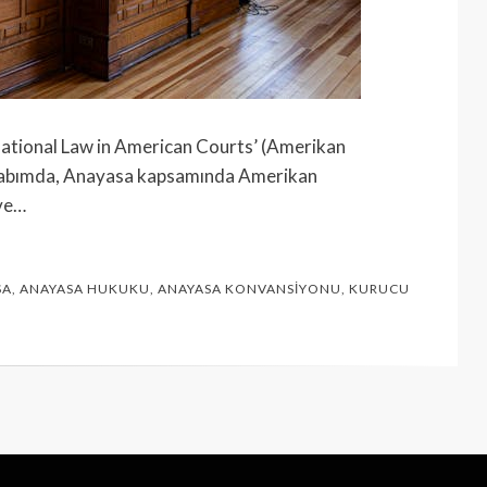
national Law in American Courts’ (Amerikan
itabımda, Anayasa kapsamında Amerikan
 ve…
SA
,
ANAYASA HUKUKU
,
ANAYASA KONVANSIYONU
,
KURUCU