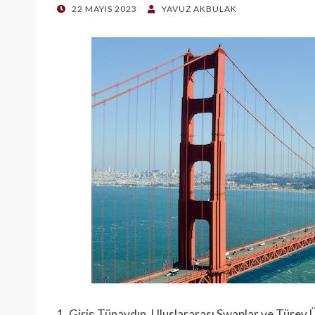
POSTED
22 MAYIS 2023
YAVUZ AKBULAK
ON
1. Giriş Tünaydın. Uluslararası Swaplar ve Türev Ü