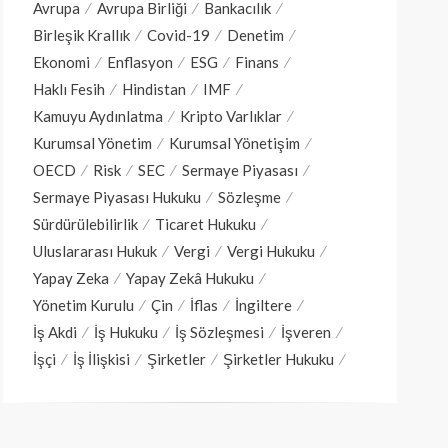
Avrupa
Avrupa Birliği
Bankacılık
Birleşik Krallık
Covid-19
Denetim
Ekonomi
Enflasyon
ESG
Finans
Haklı Fesih
Hindistan
IMF
Kamuyu Aydınlatma
Kripto Varlıklar
Kurumsal Yönetim
Kurumsal Yönetişim
OECD
Risk
SEC
Sermaye Piyasası
Sermaye Piyasası Hukuku
Sözleşme
Sürdürülebilirlik
Ticaret Hukuku
Uluslararası Hukuk
Vergi
Vergi Hukuku
Yapay Zeka
Yapay Zekâ Hukuku
Yönetim Kurulu
Çin
İflas
İngiltere
İş Akdi
İş Hukuku
İş Sözleşmesi
İşveren
İşçi
İş İlişkisi
Şirketler
Şirketler Hukuku