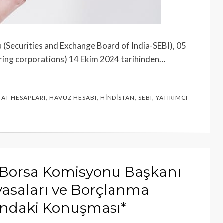
 (Securities and Exchange Board of India-SEBI), 05
earing corporations) 14 Ekim 2024 tarihinden…
AT HESAPLARI
,
HAVUZ HESABI
,
HINDISTAN
,
SEBI
,
YATIRIMCI
 Borsa Komisyonu Başkanı
iyasaları ve Borçlanma
kındaki Konuşması*