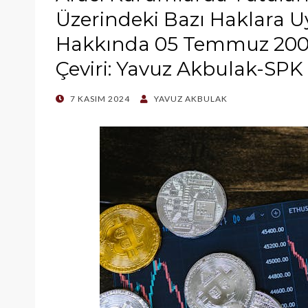
Üzerindeki Bazı Haklara
Hakkında 05 Temmuz 2006
Çeviri: Yavuz Akbulak-SP
POSTED
7 KASIM 2024
YAVUZ AKBULAK
ON