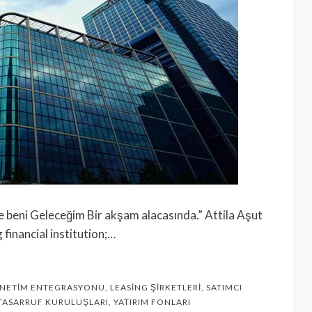
le beni Geleceğim Bir akşam alacasında.” Attila Aşut
financial institution;…
NETIM ENTEGRASYONU
,
LEASING ŞIRKETLERI
,
SATIMCI
TASARRUF KURULUŞLARI
,
YATIRIM FONLARI