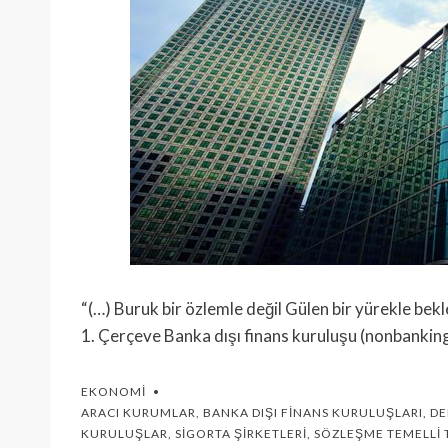
“(…) Buruk bir özlemle değil Gülen bir yürekle bek
1. Çerçeve Banka dışı finans kuruluşu (nonbanking 
EKONOMI
ARACI KURUMLAR
,
BANKA DIŞI FINANS KURULUŞLARI
,
DE
KURULUŞLAR
,
SIGORTA ŞIRKETLERI
,
SÖZLEŞME TEMELLI 