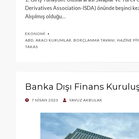
Derivatives Association-ISDA) önünde beşinci k
Alışılmış olduğu…
EKONOMI
ABD
,
ARACI KURUMLAR
,
BORÇLANMA TAVANI
,
HAZINE PI
TAKAS
Banka Dışı Finans Kuruluş
POSTED
7 NISAN 2023
YAVUZ AKBULAK
ON