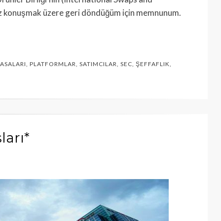
ez konuşmak üzere geri döndüğüm için memnunum.
YASALARI
,
PLATFORMLAR
,
SATIMCILAR
,
SEC
,
ŞEFFAFLIK
,
ları*