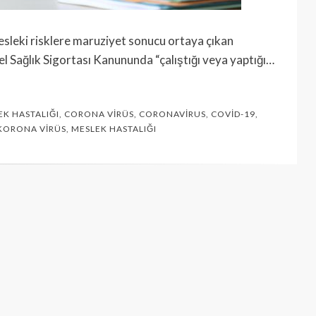
esleki risklere maruziyet sonucu ortaya çıkan
el Sağlık Sigortası Kanununda “çalıştığı veya yaptığı…
K HASTALIĞI
,
CORONA VIRÜS
,
CORONAVIRUS
,
COVID-19
,
KORONA VIRÜS
,
MESLEK HASTALIĞI