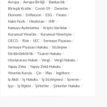
Avrupa
Avrupa Birliği
Bankacılık
Birleşik Krallık
Covid-19
Denetim
Ekonomi
Enflasyon
ESG
Finans
Haklı Fesih
Hindistan
IMF
Kamuyu Aydınlatma
Kripto Varlıklar
Kurumsal Yönetim
Kurumsal Yönetişim
OECD
Risk
SEC
Sermaye Piyasası
Sermaye Piyasası Hukuku
Sözleşme
Sürdürülebilirlik
Ticaret Hukuku
Uluslararası Hukuk
Vergi
Vergi Hukuku
Yapay Zeka
Yapay Zekâ Hukuku
Yönetim Kurulu
Çin
İflas
İngiltere
İş Akdi
İş Hukuku
İş Sözleşmesi
İşveren
İşçi
İş İlişkisi
Şirketler
Şirketler Hukuku