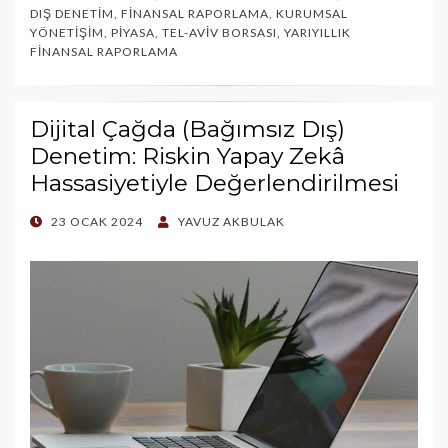
DIŞ DENETIM
,
FINANSAL RAPORLAMA
,
KURUMSAL
YÖNETIŞIM
,
PIYASA
,
TEL-AVIV BORSASI
,
YARIYILLIK
FINANSAL RAPORLAMA
Dijital Çağda (Bağımsız Dış)
Denetim: Riskin Yapay Zekâ
Hassasiyetiyle Değerlendirilmesi
POSTED
23 OCAK 2024
YAVUZ AKBULAK
ON