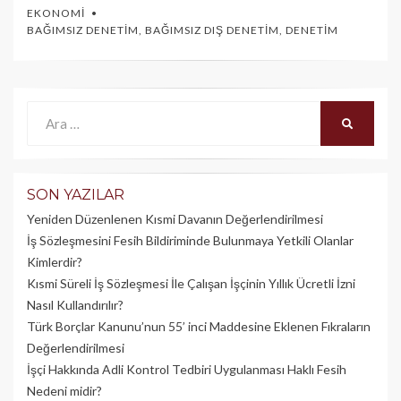
EKONOMI
BAĞIMSIZ DENETIM
,
BAĞIMSIZ DIŞ DENETIM
,
DENETIM
Ara:
ARA
SON YAZILAR
Yeniden Düzenlenen Kısmi Davanın Değerlendirilmesi
İş Sözleşmesini Fesih Bildiriminde Bulunmaya Yetkili Olanlar
Kimlerdir?
Kısmi Süreli İş Sözleşmesi İle Çalışan İşçinin Yıllık Üc­retli İzni
Nasıl Kullandırılır?
Türk Borçlar Kanunu’nun 55’ inci Maddesine Eklenen Fıkraların
Değerlendirilmesi
İşçi Hakkında Adli Kontrol Tedbiri Uygulanması Haklı Fesih
Nedeni midir?