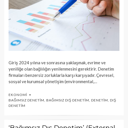
Giriş 2024 yılına ve sonrasına yaklaşmak, evrime ve
yeniliğe olan bağlılığın yenilenmesini gerektirir. Denetim
firmaları benzersiz zorluklarla karşı karşıyadır. Çevresel,
sosyal ve kurumsal yönetişim (environmental,…
EKONOMI
BAĞIMSIZ DENETIM
,
BAĞIMSIZ DIŞ DENETIM
,
DENETIM
,
DIŞ
DENETIM
‘Bağımsız Dış Denetim’ (External