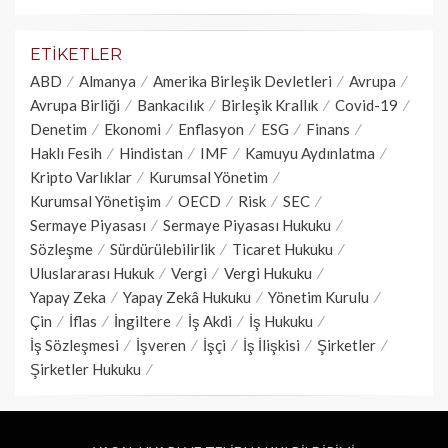
ETIKETLER
ABD
Almanya
Amerika Birleşik Devletleri
Avrupa
Avrupa Birliği
Bankacılık
Birleşik Krallık
Covid-19
Denetim
Ekonomi
Enflasyon
ESG
Finans
Haklı Fesih
Hindistan
IMF
Kamuyu Aydınlatma
Kripto Varlıklar
Kurumsal Yönetim
Kurumsal Yönetişim
OECD
Risk
SEC
Sermaye Piyasası
Sermaye Piyasası Hukuku
Sözleşme
Sürdürülebilirlik
Ticaret Hukuku
Uluslararası Hukuk
Vergi
Vergi Hukuku
Yapay Zeka
Yapay Zekâ Hukuku
Yönetim Kurulu
Çin
İflas
İngiltere
İş Akdi
İş Hukuku
İş Sözleşmesi
İşveren
İşçi
İş İlişkisi
Şirketler
Şirketler Hukuku