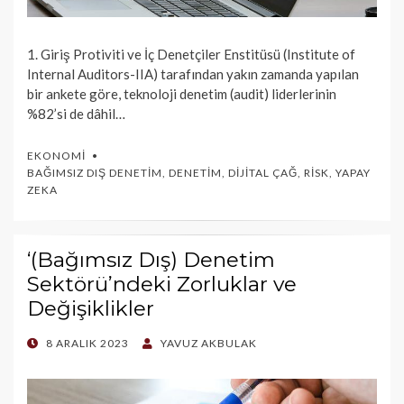
1. Giriş Protiviti ve İç Denetçiler Enstitüsü (Institute of
Internal Auditors-IIA) tarafından yakın zamanda yapılan
bir ankete göre, teknoloji denetim (audit) liderlerinin
%82’si de dâhil…
EKONOMI
BAĞIMSIZ DIŞ DENETIM
,
DENETIM
,
DIJITAL ÇAĞ
,
RISK
,
YAPAY
ZEKA
‘(Bağımsız Dış) Denetim
Sektörü’ndeki Zorluklar ve
Değişiklikler
POSTED
8 ARALIK 2023
YAVUZ AKBULAK
ON