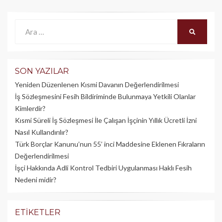
Ara:
ARA
SON YAZILAR
Yeniden Düzenlenen Kısmi Davanın Değerlendirilmesi
İş Sözleşmesini Fesih Bildiriminde Bulunmaya Yetkili Olanlar
Kimlerdir?
Kısmi Süreli İş Sözleşmesi İle Çalışan İşçinin Yıllık Üc­retli İzni
Nasıl Kullandırılır?
Türk Borçlar Kanunu’nun 55’ inci Maddesine Eklenen Fıkraların
Değerlendirilmesi
İşçi Hakkında Adli Kontrol Tedbiri Uygulanması Haklı Fesih
Nedeni midir?
ETIKETLER