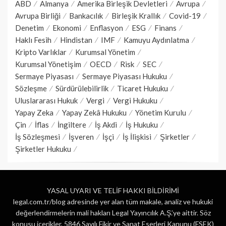
ABD
Almanya
Amerika Birleşik Devletleri
Avrupa
Avrupa Birliği
Bankacılık
Birleşik Krallık
Covid-19
Denetim
Ekonomi
Enflasyon
ESG
Finans
Haklı Fesih
Hindistan
IMF
Kamuyu Aydınlatma
Kripto Varlıklar
Kurumsal Yönetim
Kurumsal Yönetişim
OECD
Risk
SEC
Sermaye Piyasası
Sermaye Piyasası Hukuku
Sözleşme
Sürdürülebilirlik
Ticaret Hukuku
Uluslararası Hukuk
Vergi
Vergi Hukuku
Yapay Zeka
Yapay Zekâ Hukuku
Yönetim Kurulu
Çin
İflas
İngiltere
İş Akdi
İş Hukuku
İş Sözleşmesi
İşveren
İşçi
İş İlişkisi
Şirketler
Şirketler Hukuku
YASAL UYARI VE TELİF HAKKI BİLDİRİMİ
legal.com.tr/blog adresinde yer alan tüm makale, analiz ve hukuki
değerlendirmelerin mali hakları Legal Yayıncılık A.Ş.’ye aittir. Söz
konusu içerikler, 5846 Sayılı Fikir ve Sanat Eserleri Kanunu (FSEK)