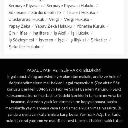
Sermaye Piyasası
Sermaye Piyasası Hukuku
Sözleşme
Sürdürülebilirlik
Ticaret Hukuku
Uluslararası Hukuk
Vergi
Vergi Hukuku
Yapay Zeka
Yapay Zekâ Hukuku
Yönetim Kurulu
Çin
İflas
İngiltere
İş Akdi
İş Hukuku
İş Sözleşmesi
İşveren
İşçi
İş İlişkisi
Şirketler
Şirketler Hukuku
YASAL UYARI VE TELİF HAKKI BİLDİRİMİ
legal.com.tr/blog adresinde yer alan tüm makale, analiz ve hukuki
değerlendirmelerin mali hakları Legal Yayıncılık A.Ş.’ye aittir. Söz
konusu içerikler, 5846 Sayılı Fikir ve Sanat Eserleri Kanunu (FSEK)
kapsamında korunmaktadır. Sitedeki içeriklerin tamamının veya bir
kısmının, önceden yazılı izin alınmaksızın kopyalanması, başka
mecralarda yayımlanması veya ticari amaçla kullanılması yasaktır. Bu
şartlara uymayan kullanımlara karşı Legal Yayıncılık A.Ş., her türlü
hukuki, cezai yaptırım ve maddi, manevi tazminat hakkını saklı tutar.