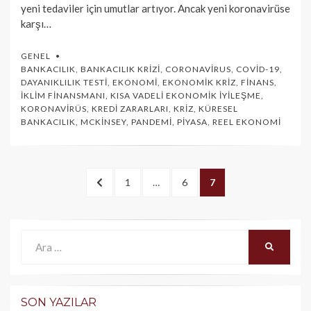
yeni tedaviler için umutlar artıyor. Ancak yeni koronavirüse
karşı…
GENEL
BANKACILIK
,
BANKACILIK KRIZI
,
CORONAVIRUS
,
COVID-19
,
DAYANIKLILIK TESTI
,
EKONOMI
,
EKONOMIK KRIZ
,
FINANS
,
İKLIM FINANSMANI
,
KISA VADELI EKONOMIK İYILEŞME
,
KORONAVIRÜS
,
KREDI ZARARLARI
,
KRIZ
,
KÜRESEL
BANKACILIK
,
MCKINSEY
,
PANDEMI
,
PIYASA
,
REEL EKONOMI
Yazı
<
PAGE
1
…
PAGE
6
PAGE
7
dolaşımı
ÖNCEKI
Ara:
ARA
SON YAZILAR