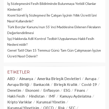
İş Sözleşmesini Fesih Bildiriminde Bulunmaya Yetkili Olanlar
Kimlerdir?
Kısmi Süreli İş Sözleşmesi İle Çalışan İşçinin Yıllık Üc­retli İzni
Nasıl Kullandırılır?
Türk Borçlar Kanunu’nun 55’ inci Maddesine Eklenen Fıkraların
Değerlendirilmesi
İşçi Hakkında Adli Kontrol Tedbiri Uygulanması Haklı Fesih
Nedeni midir?
Genel Tatil Olan 15 Temmuz Günü Tam Gün Çalışmayan İşçiye
Ücreti Nasıl Ödenir?
ETIKETLER
ABD
Almanya
Amerika Birleşik Devletleri
Avrupa
Avrupa Birliği
Bankacılık
Birleşik Krallık
Covid-19
Denetim
Ekonomi
Enflasyon
ESG
Finans
Haklı Fesih
Hindistan
IMF
Kamuyu Aydınlatma
Kripto Varlıklar
Kurumsal Yönetim
Kurumsal Yönetişim
OECD
Risk
SEC