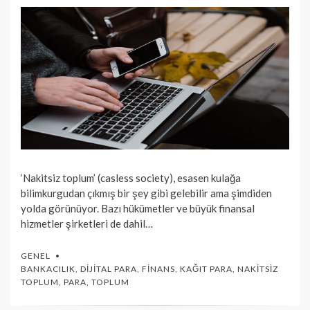
‘Nakitsiz toplum’ (casless society), esasen kulağa
bilimkurgudan çıkmış bir şey gibi gelebilir ama şimdiden
yolda görünüyor. Bazı hükümetler ve büyük finansal
hizmetler şirketleri de dahil…
GENEL
BANKACILIK
,
DIJITAL PARA
,
FINANS
,
KAĞIT PARA
,
NAKITSIZ
TOPLUM
,
PARA
,
TOPLUM