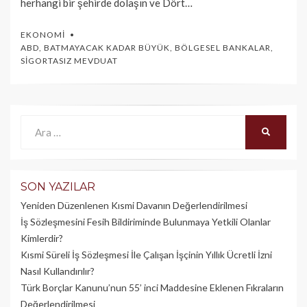
herhangi bir şehirde dolaşın ve Dört…
EKONOMI
ABD
,
BATMAYACAK KADAR BÜYÜK
,
BÖLGESEL BANKALAR
,
SIGORTASIZ MEVDUAT
Ara:
ARA
SON YAZILAR
Yeniden Düzenlenen Kısmi Davanın Değerlendirilmesi
İş Sözleşmesini Fesih Bildiriminde Bulunmaya Yetkili Olanlar
Kimlerdir?
Kısmi Süreli İş Sözleşmesi İle Çalışan İşçinin Yıllık Üc­retli İzni
Nasıl Kullandırılır?
Türk Borçlar Kanunu’nun 55’ inci Maddesine Eklenen Fıkraların
Değerlendirilmesi