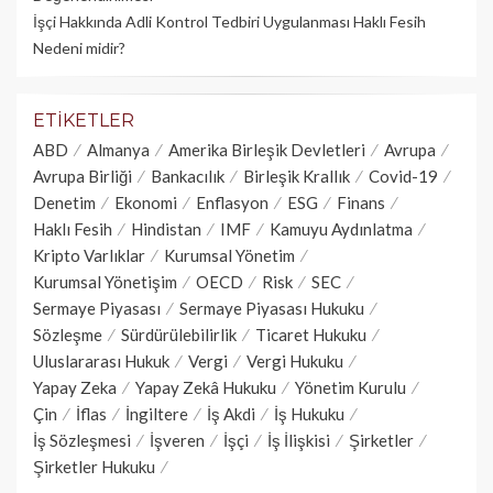
İşçi Hakkında Adli Kontrol Tedbiri Uygulanması Haklı Fesih
Nedeni midir?
ETIKETLER
ABD
Almanya
Amerika Birleşik Devletleri
Avrupa
Avrupa Birliği
Bankacılık
Birleşik Krallık
Covid-19
Denetim
Ekonomi
Enflasyon
ESG
Finans
Haklı Fesih
Hindistan
IMF
Kamuyu Aydınlatma
Kripto Varlıklar
Kurumsal Yönetim
Kurumsal Yönetişim
OECD
Risk
SEC
Sermaye Piyasası
Sermaye Piyasası Hukuku
Sözleşme
Sürdürülebilirlik
Ticaret Hukuku
Uluslararası Hukuk
Vergi
Vergi Hukuku
Yapay Zeka
Yapay Zekâ Hukuku
Yönetim Kurulu
Çin
İflas
İngiltere
İş Akdi
İş Hukuku
İş Sözleşmesi
İşveren
İşçi
İş İlişkisi
Şirketler
Şirketler Hukuku