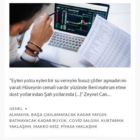
“Eylen yolcu eylen bir su vereyim Susuz çöller aşmadın mı
yaralı Hüseynin cemali vardır yüzünde Beni mahrum etme
dost yollarından Şah yollarında (…)” Zeynel Can…
GENEL
ALMANYA
,
BAŞA ÇIKILAMAYACAK KADAR YAYGIN
,
BATMAYACAK KADAR BÜYÜK
,
COVID SALGINI
,
KURTARMA
YAKLAŞIMI
,
MAKRO KRIZ
,
PIYASA YAKLAŞIMI