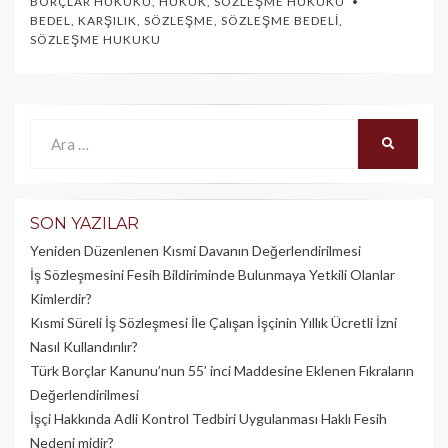
BORÇLAR HUKUKU
,
HUKUK
,
SÖZLEŞME HUKUKU
BEDEL
,
KARŞILIK
,
SÖZLEŞME
,
SÖZLEŞME BEDELI
,
SÖZLEŞME HUKUKU
Ara:
ARA
SON YAZILAR
Yeniden Düzenlenen Kısmi Davanın Değerlendirilmesi
İş Sözleşmesini Fesih Bildiriminde Bulunmaya Yetkili Olanlar
Kimlerdir?
Kısmi Süreli İş Sözleşmesi İle Çalışan İşçinin Yıllık Üc­retli İzni
Nasıl Kullandırılır?
Türk Borçlar Kanunu’nun 55’ inci Maddesine Eklenen Fıkraların
Değerlendirilmesi
İşçi Hakkında Adli Kontrol Tedbiri Uygulanması Haklı Fesih
Nedeni midir?