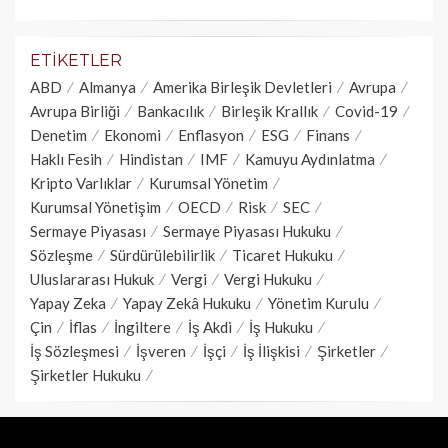
ETIKETLER
ABD
Almanya
Amerika Birleşik Devletleri
Avrupa
Avrupa Birliği
Bankacılık
Birleşik Krallık
Covid-19
Denetim
Ekonomi
Enflasyon
ESG
Finans
Haklı Fesih
Hindistan
IMF
Kamuyu Aydınlatma
Kripto Varlıklar
Kurumsal Yönetim
Kurumsal Yönetişim
OECD
Risk
SEC
Sermaye Piyasası
Sermaye Piyasası Hukuku
Sözleşme
Sürdürülebilirlik
Ticaret Hukuku
Uluslararası Hukuk
Vergi
Vergi Hukuku
Yapay Zeka
Yapay Zekâ Hukuku
Yönetim Kurulu
Çin
İflas
İngiltere
İş Akdi
İş Hukuku
İş Sözleşmesi
İşveren
İşçi
İş İlişkisi
Şirketler
Şirketler Hukuku