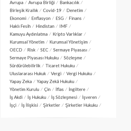
Avrupa
Avrupa Birliği
Bankacılık
Birleşik Krallık
Covid-19
Denetim
Ekonomi
Enflasyon
ESG
Finans
Haklı Fesih
Hindistan
IMF
Kamuyu Aydınlatma
Kripto Varlıklar
Kurumsal Yönetim
Kurumsal Yönetişim
OECD
Risk
SEC
Sermaye Piyasası
Sermaye Piyasası Hukuku
Sözleşme
Sürdürülebilirlik
Ticaret Hukuku
Uluslararası Hukuk
Vergi
Vergi Hukuku
Yapay Zeka
Yapay Zekâ Hukuku
Yönetim Kurulu
Çin
İflas
İngiltere
İş Akdi
İş Hukuku
İş Sözleşmesi
İşveren
İşçi
İş İlişkisi
Şirketler
Şirketler Hukuku