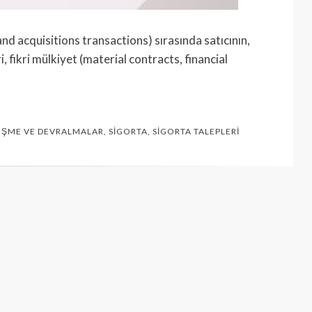
nd acquisitions transactions) sırasında satıcının,
i, fikri mülkiyet (material contracts, financial
EŞME VE DEVRALMALAR
,
SIGORTA
,
SIGORTA TALEPLERI