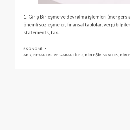
1. Giriş Birleşme ve devralma işlemleri (mergers a
önemli sözleşmeler, finansal tablolar, vergi bilgiler
statements, tax…
EKONOMI
ABD
,
BEYANLAR VE GARANTILER
,
BIRLEŞIK KRALLIK
,
BIRL