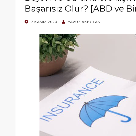
Başarısız Olur? [ABD ve Bir
POSTED
7 KASIM 2023
YAVUZ AKBULAK
ON