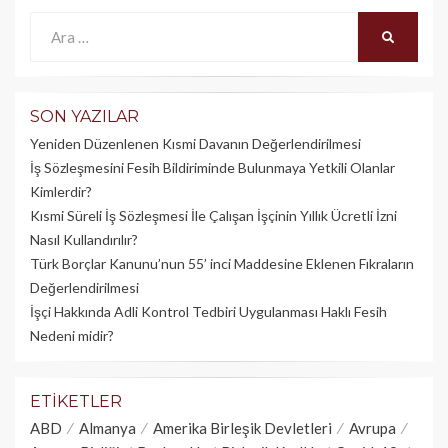
Ara:
ARA
SON YAZILAR
Yeniden Düzenlenen Kısmi Davanın Değerlendirilmesi
İş Sözleşmesini Fesih Bildiriminde Bulunmaya Yetkili Olanlar
Kimlerdir?
Kısmi Süreli İş Sözleşmesi İle Çalışan İşçinin Yıllık Üc­retli İzni
Nasıl Kullandırılır?
Türk Borçlar Kanunu’nun 55’ inci Maddesine Eklenen Fıkraların
Değerlendirilmesi
İşçi Hakkında Adli Kontrol Tedbiri Uygulanması Haklı Fesih
Nedeni midir?
ETIKETLER
ABD
Almanya
Amerika Birleşik Devletleri
Avrupa