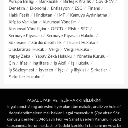
Avrupa Birliği
Bankacılık
Birleşik Krallık
Covid-19
Denetim
Ekonomi
Enflasyon
ESG
Finans
Haklı Fesih
Hindistan
IMF
Kamuyu Aydınlatma
Kripto Varlıklar
Kurumsal Yönetim
Kurumsal Yönetişim
OECD
Risk
SEC
Sermaye Piyasası
Sermaye Piyasası Hukuku
Sözleşme
Sürdürülebilirlik
Ticaret Hukuku
Uluslararası Hukuk
Vergi
Vergi Hukuku
Yapay Zeka
Yapay Zekâ Hukuku
Yönetim Kurulu
Çin
İflas
İngiltere
İş Akdi
İş Hukuku
İş Sözleşmesi
İşveren
İşçi
İş İlişkisi
Şirketler
Şirketler Hukuku
YASAL UYARI VE TELİF HAKKI BİLDİRİMİ
legal.com.tr/blog adresinde yer alan tüm makale, analiz ve hukuki
değerlendirmelerin mali hakları Legal Yayıncılık A.Ş.’ye aittir. Söz
konusu içerikler, 5846 Sayılı Fikir ve Sanat Eserleri Kanunu (FSEK)
kapsamında korunmaktadır. Sitedeki içeriklerin tamamının veya bir