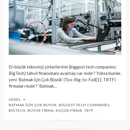
En büyük teknoloji şirketlerinin (biggest tech companies;
BigTech) tahvil finansmanı avantajı var mıdır? Yoksa bunlar,
yeni ‘Batmak İçin Çok Büyük’ (Too-Big-to-Fail[1]; TBTF)
firmaları mıdır? ‘Batmak…
GENEL
BATMAK İÇIN ÇOK BÜYÜK
,
BIGGEST TECH COMPANIES
,
BIGTECH
,
BÜYÜK FIRMA
,
KÜÇÜK FIRMA
,
TBTF