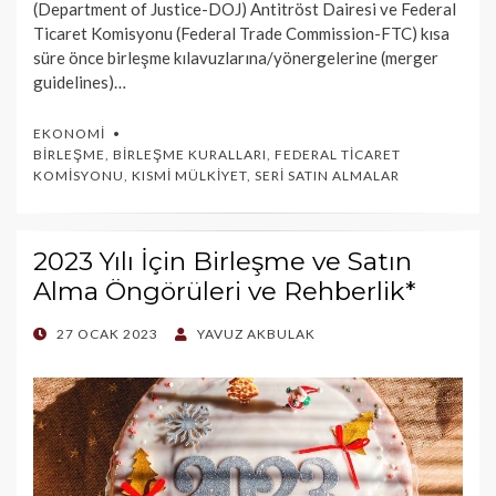
(Department of Justice-DOJ) Antitröst Dairesi ve Federal
Ticaret Komisyonu (Federal Trade Commission-FTC) kısa
süre önce birleşme kılavuzlarına/yönergelerine (merger
guidelines)…
EKONOMI
BIRLEŞME
,
BIRLEŞME KURALLARI
,
FEDERAL TICARET
KOMISYONU
,
KISMI MÜLKIYET
,
SERI SATIN ALMALAR
2023 Yılı İçin Birleşme ve Satın
Alma Öngörüleri ve Rehberlik*
POSTED
27 OCAK 2023
YAVUZ AKBULAK
ON