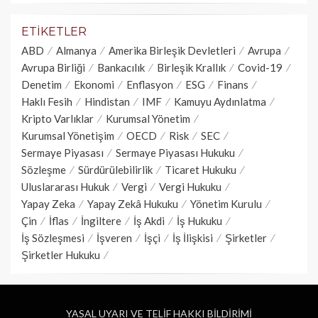
ETIKETLER
ABD
Almanya
Amerika Birleşik Devletleri
Avrupa
Avrupa Birliği
Bankacılık
Birleşik Krallık
Covid-19
Denetim
Ekonomi
Enflasyon
ESG
Finans
Haklı Fesih
Hindistan
IMF
Kamuyu Aydınlatma
Kripto Varlıklar
Kurumsal Yönetim
Kurumsal Yönetişim
OECD
Risk
SEC
Sermaye Piyasası
Sermaye Piyasası Hukuku
Sözleşme
Sürdürülebilirlik
Ticaret Hukuku
Uluslararası Hukuk
Vergi
Vergi Hukuku
Yapay Zeka
Yapay Zekâ Hukuku
Yönetim Kurulu
Çin
İflas
İngiltere
İş Akdi
İş Hukuku
İş Sözleşmesi
İşveren
İşçi
İş İlişkisi
Şirketler
Şirketler Hukuku
YASAL UYARI VE TELİF HAKKI BİLDİRİMİ