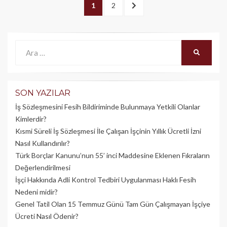
Yazı
PAGE
1
PAGE
2
SONRAKI
dolaşımı
>
Ara:
ARA
SON YAZILAR
İş Sözleşmesini Fesih Bildiriminde Bulunmaya Yetkili Olanlar
Kimlerdir?
Kısmi Süreli İş Sözleşmesi İle Çalışan İşçinin Yıllık Üc­retli İzni
Nasıl Kullandırılır?
Türk Borçlar Kanunu’nun 55’ inci Maddesine Eklenen Fıkraların
Değerlendirilmesi
İşçi Hakkında Adli Kontrol Tedbiri Uygulanması Haklı Fesih
Nedeni midir?
Genel Tatil Olan 15 Temmuz Günü Tam Gün Çalışmayan İşçiye
Ücreti Nasıl Ödenir?