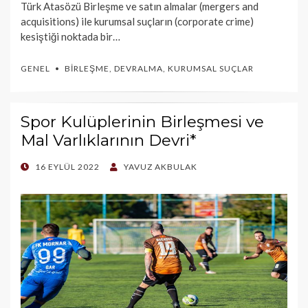
Türk Atasözü Birleşme ve satın almalar (mergers and
acquisitions) ile kurumsal suçların (corporate crime)
kesiştiği noktada bir…
GENEL
BIRLEŞME
,
DEVRALMA
,
KURUMSAL SUÇLAR
Spor Kulüplerinin Birleşmesi ve
Mal Varlıklarının Devri*
POSTED
16 EYLÜL 2022
YAVUZ AKBULAK
ON