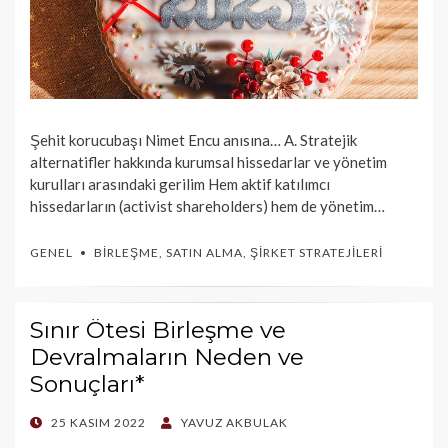
Şehit korucubaşı Nimet Encu anısına… A. Stratejik
alternatifler hakkında kurumsal hissedarlar ve yönetim
kurulları arasındaki gerilim Hem aktif katılımcı
hissedarların (activist shareholders) hem de yönetim…
GENEL
BIRLEŞME
,
SATIN ALMA
,
ŞIRKET STRATEJILERI
Sınır Ötesi Birleşme ve
Devralmaların Neden ve
Sonuçları*
POSTED
25 KASIM 2022
YAVUZ AKBULAK
ON