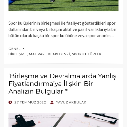
Spor kulüplerinin birleşmesi ile faaliyet gösterdikleri spor
dallarından bir veya birkaçını aktif ve pasif varlıklarıyla bir
bütün olarak başka bir spor kulübüne veya spor anonim…
GENEL
BIRLEŞME
,
MAL VARLIKLARI DEVRI
,
SPOR KULÜPLERI
‘Birleşme ve Devralmalarda Yanlış
Fiyatlandırma’ya İlişkin Bir
Analizin Bulguları*
POSTED
27 TEMMUZ 2022
YAVUZ AKBULAK
ON