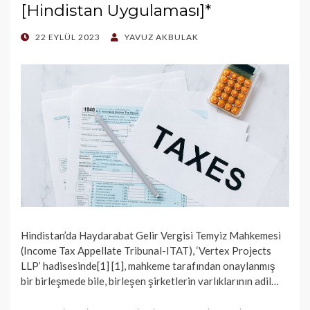
[Hindistan Uygulaması]*
POSTED
22 EYLÜL 2023
YAVUZ AKBULAK
ON
Hindistan’da Haydarabat Gelir Vergisi Temyiz Mahkemesi
(Income Tax Appellate Tribunal-ITAT), ‘Vertex Projects
LLP’ hadisesinde[1] [1], mahkeme tarafından onaylanmış
bir birleşmede bile, birleşen şirketlerin varlıklarının adil…