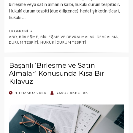
birleşme veya satın almanın kalbi, hukuki durum tespitidir.
Hukuki durum tespiti (due diligence), hedef şirketin ticari,
hukuki,…
EKONOMI
ABD
,
BIRLEŞME
,
BIRLEŞME VE DEVRALMALAR
,
DEVRALMA
,
DURUM TESPITI
,
HUKUKI DURUM TESPITI
Başarılı ‘Birleşme ve Satın
Almalar’ Konusunda Kısa Bir
Kılavuz
POSTED
1 TEMMUZ 2024
YAVUZ AKBULAK
ON