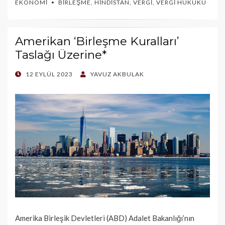
EKONOMI
BIRLEŞME
,
HINDISTAN
,
VERGI
,
VERGI HUKUKU
Amerikan ‘Birleşme Kuralları’
Taslağı Üzerine*
POSTED
12 EYLÜL 2023
YAVUZ AKBULAK
ON
Amerika Birleşik Devletleri (ABD) Adalet Bakanlığı’nın