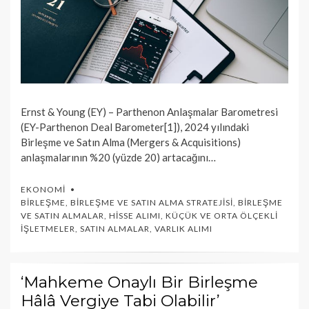
Ernst & Young (EY) – Parthenon Anlaşmalar Barometresi
(EY-Parthenon Deal Barometer[1]), 2024 yılındaki
Birleşme ve Satın Alma (Mergers & Acquisitions)
anlaşmalarının %20 (yüzde 20) artacağını…
EKONOMI
BIRLEŞME
,
BIRLEŞME VE SATIN ALMA STRATEJISI
,
BIRLEŞME
VE SATIN ALMALAR
,
HISSE ALIMI
,
KÜÇÜK VE ORTA ÖLÇEKLI
İŞLETMELER
,
SATIN ALMALAR
,
VARLIK ALIMI
‘Mahkeme Onaylı Bir Birleşme
Hâlâ Vergiye Tabi Olabilir’