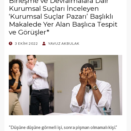
Birleşme ve Devralmalara Dair
Kurumsal Suçları İnceleyen
‘Kurumsal Suçlar Pazarı’ Başlıklı
Makalede Yer Alan Başlıca Tespit
ve Görüşler*
POSTED
3 EKIM 2022
YAVUZ AKBULAK
ON
“Düşüne düşüne görmeli işi, sonra pişman olmamalı kişi.”