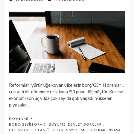
ON
Reformları yürürlüğe koyan ülkelerin borç/GSYİH oranları,
çok yıllı bir dönemde ortalama %3 puan düşmüştür. Küresel
ekonomi son üç yılda çok sayıda şok yaşadı. Yükselen
piyasalar…
EKONOMI
BORÇ/GSYİH ORANI
,
BÜYÜME
,
DEVLET BORÇLARI
,
GELIŞMEKTE OLAN ÜLKELER
,
GSYİH
,
IMF
,
İSTIKRAR
,
PIYASA