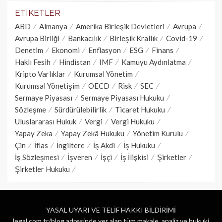
ETIKETLER
ABD
Almanya
Amerika Birleşik Devletleri
Avrupa
Avrupa Birliği
Bankacılık
Birleşik Krallık
Covid-19
Denetim
Ekonomi
Enflasyon
ESG
Finans
Haklı Fesih
Hindistan
IMF
Kamuyu Aydınlatma
Kripto Varlıklar
Kurumsal Yönetim
Kurumsal Yönetişim
OECD
Risk
SEC
Sermaye Piyasası
Sermaye Piyasası Hukuku
Sözleşme
Sürdürülebilirlik
Ticaret Hukuku
Uluslararası Hukuk
Vergi
Vergi Hukuku
Yapay Zeka
Yapay Zekâ Hukuku
Yönetim Kurulu
Çin
İflas
İngiltere
İş Akdi
İş Hukuku
İş Sözleşmesi
İşveren
İşçi
İş İlişkisi
Şirketler
Şirketler Hukuku
YASAL UYARI VE TELİF HAKKI BİLDİRİMİ
legal.com.tr/blog adresinde yer alan tüm makale, analiz ve hukuki