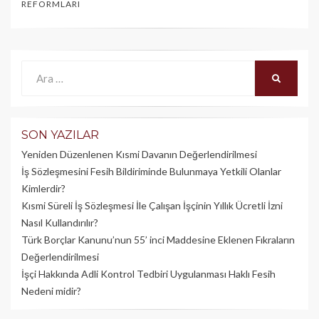
REFORMLARI
Ara:
ARA
SON YAZILAR
Yeniden Düzenlenen Kısmi Davanın Değerlendirilmesi
İş Sözleşmesini Fesih Bildiriminde Bulunmaya Yetkili Olanlar
Kimlerdir?
Kısmi Süreli İş Sözleşmesi İle Çalışan İşçinin Yıllık Üc­retli İzni
Nasıl Kullandırılır?
Türk Borçlar Kanunu’nun 55’ inci Maddesine Eklenen Fıkraların
Değerlendirilmesi
İşçi Hakkında Adli Kontrol Tedbiri Uygulanması Haklı Fesih
Nedeni midir?