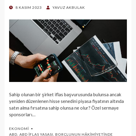
POSTED
8 KASIM 2023
YAVUZ AKBULAK
ON
Sahip olunan bir şirket iflas başvurusunda bulunsa ancak
yeniden düzenlenen hisse senedini piyasa fiyatının altında
satın alma fırsatına sahip olunsa ne olur? Özel sermaye
sponsorları…
EKONOMI
ABD
,
ABD İFLAS YASASI
,
BORÇLUNUN HÂKIMIYETINDE