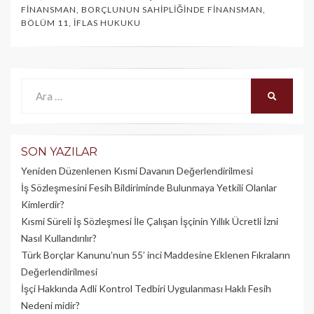
FINANSMAN
,
BORÇLUNUN SAHIPLIĞINDE FINANSMAN
,
BÖLÜM 11
,
İFLAS HUKUKU
Ara:
ARA
SON YAZILAR
Yeniden Düzenlenen Kısmi Davanın Değerlendirilmesi
İş Sözleşmesini Fesih Bildiriminde Bulunmaya Yetkili Olanlar
Kimlerdir?
Kısmi Süreli İş Sözleşmesi İle Çalışan İşçinin Yıllık Üc­retli İzni
Nasıl Kullandırılır?
Türk Borçlar Kanunu’nun 55’ inci Maddesine Eklenen Fıkraların
Değerlendirilmesi
İşçi Hakkında Adli Kontrol Tedbiri Uygulanması Haklı Fesih
Nedeni midir?