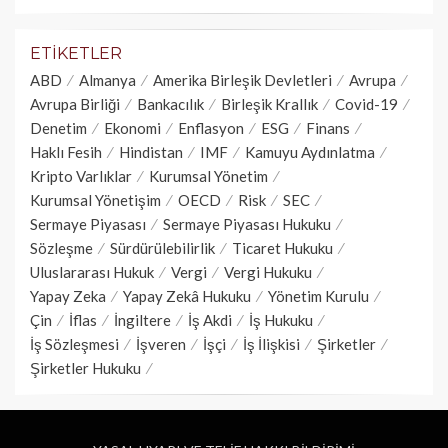
ETIKETLER
ABD
Almanya
Amerika Birleşik Devletleri
Avrupa
Avrupa Birliği
Bankacılık
Birleşik Krallık
Covid-19
Denetim
Ekonomi
Enflasyon
ESG
Finans
Haklı Fesih
Hindistan
IMF
Kamuyu Aydınlatma
Kripto Varlıklar
Kurumsal Yönetim
Kurumsal Yönetişim
OECD
Risk
SEC
Sermaye Piyasası
Sermaye Piyasası Hukuku
Sözleşme
Sürdürülebilirlik
Ticaret Hukuku
Uluslararası Hukuk
Vergi
Vergi Hukuku
Yapay Zeka
Yapay Zekâ Hukuku
Yönetim Kurulu
Çin
İflas
İngiltere
İş Akdi
İş Hukuku
İş Sözleşmesi
İşveren
İşçi
İş İlişkisi
Şirketler
Şirketler Hukuku