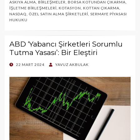
ASKIYA ALMA
,
BIRLEŞMELER
,
BORSA KOTUNDAN ÇIKARMA
,
İŞLETME BIRLEŞMELERI
,
KOTASYON
,
KOTTAN ÇIKARMA
,
NASDAQ
,
ÖZEL SATIN ALMA ŞIRKETLERI
,
SERMAYE PIYASASI
HUKUKU
ABD ‘Yabancı Şirketleri Sorumlu
Tutma Yasası’: Bir Eleştiri
POSTED
22 MART 2024
YAVUZ AKBULAK
ON