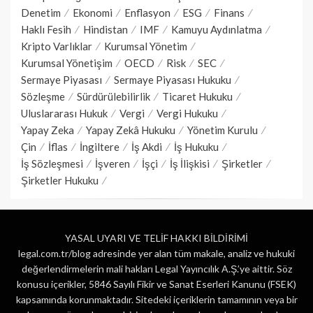
Denetim
Ekonomi
Enflasyon
ESG
Finans
Haklı Fesih
Hindistan
IMF
Kamuyu Aydınlatma
Kripto Varlıklar
Kurumsal Yönetim
Kurumsal Yönetişim
OECD
Risk
SEC
Sermaye Piyasası
Sermaye Piyasası Hukuku
Sözleşme
Sürdürülebilirlik
Ticaret Hukuku
Uluslararası Hukuk
Vergi
Vergi Hukuku
Yapay Zeka
Yapay Zekâ Hukuku
Yönetim Kurulu
Çin
İflas
İngiltere
İş Akdi
İş Hukuku
İş Sözleşmesi
İşveren
İşçi
İş İlişkisi
Şirketler
Şirketler Hukuku
YASAL UYARI VE TELİF HAKKI BİLDİRİMİ
legal.com.tr/blog adresinde yer alan tüm makale, analiz ve hukuki
değerlendirmelerin mali hakları Legal Yayıncılık A.Ş.’ye aittir. Söz
konusu içerikler, 5846 Sayılı Fikir ve Sanat Eserleri Kanunu (FSEK)
kapsamında korunmaktadır. Sitedeki içeriklerin tamamının veya bir