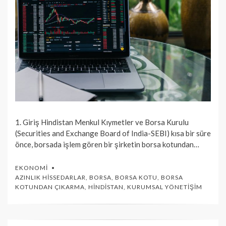
1. Giriş Hindistan Menkul Kıymetler ve Borsa Kurulu
(Securities and Exchange Board of India-SEBI) kısa bir süre
önce, borsada işlem gören bir şirketin borsa kotundan…
EKONOMI
AZINLIK HISSEDARLAR
,
BORSA
,
BORSA KOTU
,
BORSA
KOTUNDAN ÇIKARMA
,
HINDISTAN
,
KURUMSAL YÖNETIŞIM