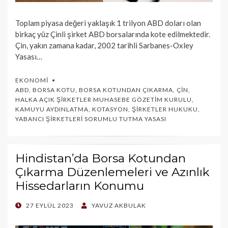
Toplam piyasa değeri yaklaşık 1 trilyon ABD doları olan
birkaç yüz Çinli şirket ABD borsalarında kote edilmektedir.
Çin, yakın zamana kadar, 2002 tarihli Sarbanes-Oxley
Yasası…
EKONOMI
ABD
,
BORSA KOTU
,
BORSA KOTUNDAN ÇIKARMA
,
ÇIN
,
HALKA AÇIK ŞIRKETLER MUHASEBE GÖZETIM KURULU
,
KAMUYU AYDINLATMA
,
KOTASYON
,
ŞIRKETLER HUKUKU
,
YABANCI ŞIRKETLERI SORUMLU TUTMA YASASI
Hindistan’da Borsa Kotundan
Çıkarma Düzenlemeleri ve Azınlık
Hissedarların Konumu
POSTED
27 EYLÜL 2023
YAVUZ AKBULAK
ON