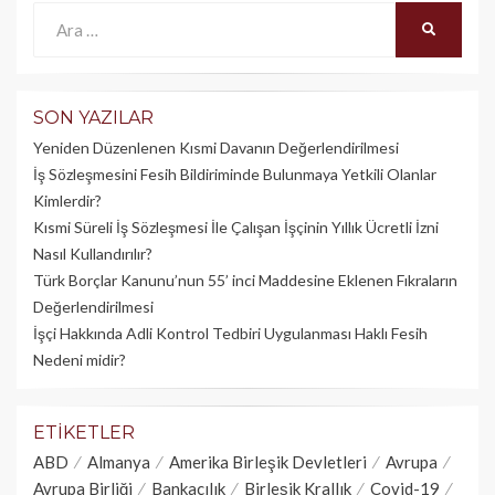
Ara:
ARA
SON YAZILAR
Yeniden Düzenlenen Kısmi Davanın Değerlendirilmesi
İş Sözleşmesini Fesih Bildiriminde Bulunmaya Yetkili Olanlar
Kimlerdir?
Kısmi Süreli İş Sözleşmesi İle Çalışan İşçinin Yıllık Üc­retli İzni
Nasıl Kullandırılır?
Türk Borçlar Kanunu’nun 55’ inci Maddesine Eklenen Fıkraların
Değerlendirilmesi
İşçi Hakkında Adli Kontrol Tedbiri Uygulanması Haklı Fesih
Nedeni midir?
ETIKETLER
ABD
Almanya
Amerika Birleşik Devletleri
Avrupa
Avrupa Birliği
Bankacılık
Birleşik Krallık
Covid-19