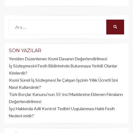
Ara:
ARA
SON YAZILAR
Yeniden Düzenlenen Kısmi Davanın Değerlendirilmesi
İş Sözleşmesini Fesih Bildiriminde Bulunmaya Yetkili Olanlar
Kimlerdir?
Kısmi Süreli İş Sözleşmesi İle Çalışan İşçinin Yıllık Üc­retli İzni
Nasıl Kullandırılır?
Türk Borçlar Kanunu’nun 55’ inci Maddesine Eklenen Fıkraların
Değerlendirilmesi
İşçi Hakkında Adli Kontrol Tedbiri Uygulanması Haklı Fesih
Nedeni midir?