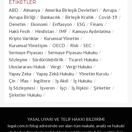
ETIKETLER
ABD
Almanya
Amerika Birleşik Devletleri
Avrupa
Avrupa Birliği
Bankacılık
Birleşik Krallık
Covid-19
Denetim
Ekonomi
Enflasyon
ESG
Finans
Haklı Fesih
Hindistan
IMF
Kamuyu Aydınlatma
Kripto Varlıklar
Kurumsal Yönetim
Kurumsal Yönetişim
OECD
Risk
SEC
Sermaye Piyasası
Sermaye Piyasası Hukuku
Sözleşme
Sürdürülebilirlik
Ticaret Hukuku
Uluslararası Hukuk
Vergi
Vergi Hukuku
Yapay Zeka
Yapay Zekâ Hukuku
Yönetim Kurulu
Çin
İflas
İngiltere
İş Akdi
İş Hukuku
İş Sözleşmesi
İşveren
İşçi
İş İlişkisi
Şirketler
Şirketler Hukuku
YASAL UYARI VE TELİF HAKKI BİLDİRİMİ
legal.com.tr/blog adresinde yer alan tüm makale, analiz ve hukuki