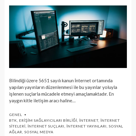
Bilindiği üzere 5651 sayılı kanun İnternet ortamında
yapılan yayınların düzenlenmesi ile bu yayınlar yoluyla
işlenen suçlarla mücadele etmeyi amaçlamaktadır. En
yaygın kitle iletişim aracı haline…
GENEL
BTK
,
ERIŞIM SAĞLAYICILARI BIRLIĞI
,
İNTERNET
,
İNTERNET
SITELERI
,
İNTERNET SUÇLARI
,
İNTERNET YAYINLARI
,
SOSYAL
AĞLAR
,
SOSYAL MEDYA