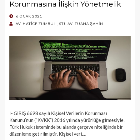
Korunmasına İlişkin Yönetmelik
POSTED
6 OCAK 2021
ON
AV. HATİCE ZÜMBÜL
,
STJ. AV. TUANA ŞAHİN
I- GİRİŞ 6698 sayılı Kişisel Verilerin Korunması
Kanunu’nun (“KVKK”) 2016 yılında yürürlüğe girmesiyle,
Türk Hukuk sisteminde bu alanda çerçeve niteliğinde bir
düzenleme getirilmiştir. Kişisel veri,…