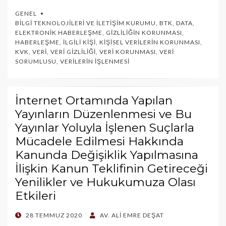
GENEL
BILGI TEKNOLOJILERI VE İLETIŞIM KURUMU
,
BTK
,
DATA
,
ELEKTRONIK HABERLEŞME
,
GIZLILIĞIN KORUNMASI
,
HABERLEŞME
,
İLGILI KIŞI
,
KIŞISEL VERILERIN KORUNMASI
,
KVK
,
VERI
,
VERI GIZLILIĞI
,
VERI KORUNMASI
,
VERI
SORUMLUSU
,
VERILERIN İŞLENMESI
İnternet Ortamında Yapılan
Yayınların Düzenlenmesi ve Bu
Yayınlar Yoluyla İşlenen Suçlarla
Mücadele Edilmesi Hakkında
Kanunda Değişiklik Yapılmasına
İlişkin Kanun Teklifinin Getireceği
Yenilikler ve Hukukumuza Olası
Etkileri
POSTED
28 TEMMUZ 2020
AV. ALI EMRE DEŞAT
ON