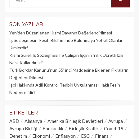
SON YAZILAR
Yeniden Düzenlenen Kısmi Davanın Değerlendirilmesi
İş Sözleşmesini Fesih Bildiriminde Bulunmaya Yetkili Olanlar
Kimlerdir?
Kısmi Süreli İş Sözleşmesi İle Çalışan İşçinin Yıllık Üc­retli İzni
Nasıl Kullandırılır?
Türk Borçlar Kanunu’nun 55’ inci Maddesine Eklenen Fıkraların
Değerlendirilmesi
İşçi Hakkında Adli Kontrol Tedbiri Uygulanması Haklı Fesih
Nedeni midir?
ETIKETLER
ABD
Almanya
Amerika Birleşik Devletleri
Avrupa
Avrupa Birliği
Bankacılık
Birleşik Krallık
Covid-19
Denetim
Ekonomi
Enflasyon
ESG
Finans