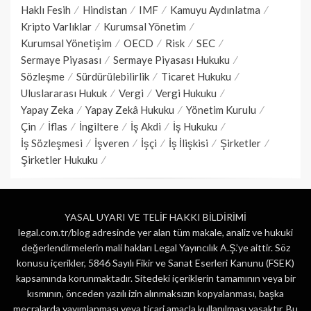
Haklı Fesih
Hindistan
IMF
Kamuyu Aydınlatma
Kripto Varlıklar
Kurumsal Yönetim
Kurumsal Yönetişim
OECD
Risk
SEC
Sermaye Piyasası
Sermaye Piyasası Hukuku
Sözleşme
Sürdürülebilirlik
Ticaret Hukuku
Uluslararası Hukuk
Vergi
Vergi Hukuku
Yapay Zeka
Yapay Zekâ Hukuku
Yönetim Kurulu
Çin
İflas
İngiltere
İş Akdi
İş Hukuku
İş Sözleşmesi
İşveren
İşçi
İş İlişkisi
Şirketler
Şirketler Hukuku
YASAL UYARI VE TELİF HAKKI BİLDİRİMİ
legal.com.tr/blog adresinde yer alan tüm makale, analiz ve hukuki
değerlendirmelerin mali hakları Legal Yayıncılık A.Ş.’ye aittir. Söz
konusu içerikler, 5846 Sayılı Fikir ve Sanat Eserleri Kanunu (FSEK)
kapsamında korunmaktadır. Sitedeki içeriklerin tamamının veya bir
kısmının, önceden yazılı izin alınmaksızın kopyalanması, başka
mecralarda yayımlanması veya ticari amaçla kullanılması yasaktır. Bu