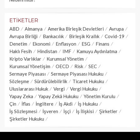
ETIKETLER
ABD
Almanya
Amerika Birleşik Devletleri
Avrupa
Avrupa Birliği
Bankacılık
Birleşik Krallık
Covid-19
Denetim
Ekonomi
Enflasyon
ESG
Finans
Haklı Fesih
Hindistan
IMF
Kamuyu Aydınlatma
Kripto Varlıklar
Kurumsal Yönetim
Kurumsal Yönetişim
OECD
Risk
SEC
Sermaye Piyasası
Sermaye Piyasası Hukuku
Sözleşme
Sürdürülebilirlik
Ticaret Hukuku
Uluslararası Hukuk
Vergi
Vergi Hukuku
Yapay Zeka
Yapay Zekâ Hukuku
Yönetim Kurulu
Çin
İflas
İngiltere
İş Akdi
İş Hukuku
İş Sözleşmesi
İşveren
İşçi
İş İlişkisi
Şirketler
Şirketler Hukuku