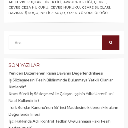
AB ÇEVRE SUÇLARI DIREKTIFI
,
AVRUPA BIRLIĞI
,
ÇEVRE
,
ÇEVRE CEZA HUKUKU
,
ÇEVRE HUKUKU
,
ÇEVRE SUÇLARI
,
DAVRANIŞ SUÇU
,
NETICE SUÇU
,
ÖZEN YÜKÜMLÜLÜĞÜ
Ara:
ARA
SON YAZILAR
Yeniden Düzenlenen Kısmi Davanın Değerlendirilmesi
İş Sözleşmesini Fesih Bildiriminde Bulunmaya Yetkili Olanlar
Kimlerdir?
Kısmi Süreli İş Sözleşmesi İle Çalışan İşçinin Yıllık Üc­retli İzni
Nasıl Kullandırılır?
Türk Borçlar Kanunu’nun 55’ inci Maddesine Eklenen Fıkraların
Değerlendirilmesi
İşçi Hakkında Adli Kontrol Tedbiri Uygulanması Haklı Fesih
Nedeni midir?