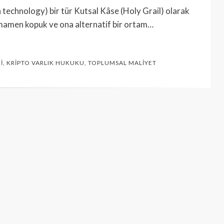
in technology) bir tür Kutsal Kâse (Holy Grail) olarak
mamen kopuk ve ona alternatif bir ortam…
I
,
KRIPTO VARLIK HUKUKU
,
TOPLUMSAL MALIYET