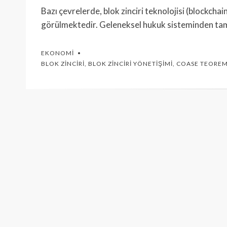
Bazı çevrelerde, blok zinciri teknolojisi (blockcha
görülmektedir. Geleneksel hukuk sisteminden ta
EKONOMI
BLOK ZINCIRI
,
BLOK ZINCIRI YÖNETIŞIMI
,
COASE TEOREM