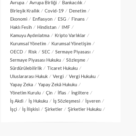
Avrupa
Avrupa Birliği
Bankacılık
Birleşik Krallık
Covid-19
Denetim
Ekonomi
Enflasyon
ESG
Finans
Haklı Fesih
Hindistan
IMF
Kamuyu Aydınlatma
Kripto Varlıklar
Kurumsal Yönetim
Kurumsal Yönetişim
OECD
Risk
SEC
Sermaye Piyasası
Sermaye Piyasası Hukuku
Sözleşme
Sürdürülebilirlik
Ticaret Hukuku
Uluslararası Hukuk
Vergi
Vergi Hukuku
Yapay Zeka
Yapay Zekâ Hukuku
Yönetim Kurulu
Çin
İflas
İngiltere
İş Akdi
İş Hukuku
İş Sözleşmesi
İşveren
İşçi
İş İlişkisi
Şirketler
Şirketler Hukuku