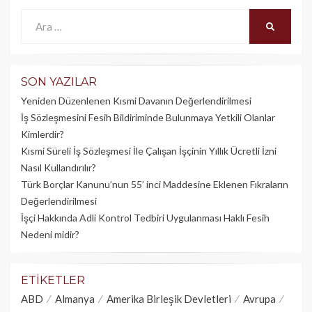
Ara:
ARA
SON YAZILAR
Yeniden Düzenlenen Kısmi Davanın Değerlendirilmesi
İş Sözleşmesini Fesih Bildiriminde Bulunmaya Yetkili Olanlar
Kimlerdir?
Kısmi Süreli İş Sözleşmesi İle Çalışan İşçinin Yıllık Üc­retli İzni
Nasıl Kullandırılır?
Türk Borçlar Kanunu’nun 55’ inci Maddesine Eklenen Fıkraların
Değerlendirilmesi
İşçi Hakkında Adli Kontrol Tedbiri Uygulanması Haklı Fesih
Nedeni midir?
ETIKETLER
ABD
Almanya
Amerika Birleşik Devletleri
Avrupa