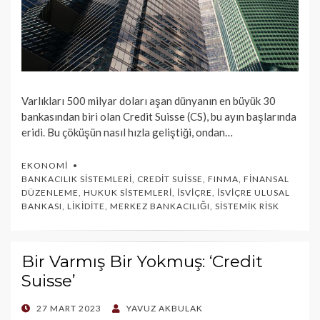
Varlıkları 500 milyar doları aşan dünyanın en büyük 30
bankasından biri olan Credit Suisse (CS), bu ayın başlarında
eridi. Bu çöküşün nasıl hızla geliştiği, ondan…
EKONOMI
BANKACILIK SISTEMLERI
,
CREDIT SUISSE
,
FINMA
,
FINANSAL
DÜZENLEME
,
HUKUK SISTEMLERI
,
İSVIÇRE
,
İSVIÇRE ULUSAL
BANKASI
,
LIKIDITE
,
MERKEZ BANKACILIĞI
,
SISTEMIK RISK
Bir Varmış Bir Yokmuş: ‘Credit
Suisse’
POSTED
27 MART 2023
YAVUZ AKBULAK