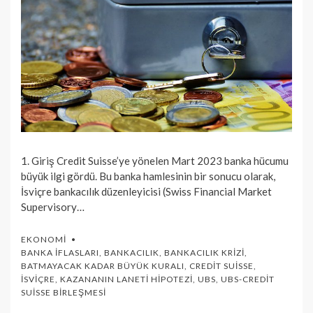
1. Giriş Credit Suisse’ye yönelen Mart 2023 banka hücumu
büyük ilgi gördü. Bu banka hamlesinin bir sonucu olarak,
İsviçre bankacılık düzenleyicisi (Swiss Financial Market
Supervisory…
EKONOMI
BANKA İFLASLARI
,
BANKACILIK
,
BANKACILIK KRIZI
,
BATMAYACAK KADAR BÜYÜK KURALI
,
CREDIT SUISSE
,
İSVIÇRE
,
KAZANANIN LANETI HIPOTEZI
,
UBS
,
UBS-CREDIT
SUISSE BIRLEŞMESI