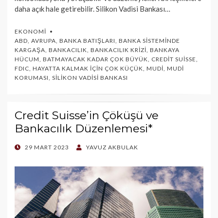
daha açık hale getirebilir. Silikon Vadisi Bankası…
EKONOMI
ABD
,
AVRUPA
,
BANKA BATIŞLARI
,
BANKA SISTEMINDE
KARGAŞA
,
BANKACILIK
,
BANKACILIK KRIZI
,
BANKAYA
HÜCUM
,
BATMAYACAK KADAR ÇOK BÜYÜK
,
CREDIT SUISSE
,
FDIC
,
HAYATTA KALMAK İÇIN ÇOK KÜÇÜK
,
MUDI
,
MUDI
KORUMASI
,
SILIKON VADISI BANKASI
Credit Suisse’in Çöküşü ve
Bankacılık Düzenlemesi*
POSTED
29 MART 2023
YAVUZ AKBULAK
ON