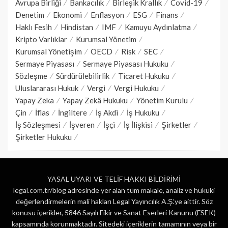
Avrupa Birliği
Bankacılık
Birleşik Krallık
Covid-19
Denetim
Ekonomi
Enflasyon
ESG
Finans
Haklı Fesih
Hindistan
IMF
Kamuyu Aydınlatma
Kripto Varlıklar
Kurumsal Yönetim
Kurumsal Yönetişim
OECD
Risk
SEC
Sermaye Piyasası
Sermaye Piyasası Hukuku
Sözleşme
Sürdürülebilirlik
Ticaret Hukuku
Uluslararası Hukuk
Vergi
Vergi Hukuku
Yapay Zeka
Yapay Zekâ Hukuku
Yönetim Kurulu
Çin
İflas
İngiltere
İş Akdi
İş Hukuku
İş Sözleşmesi
İşveren
İşçi
İş İlişkisi
Şirketler
Şirketler Hukuku
YASAL UYARI VE TELİF HAKKI BİLDİRİMİ
legal.com.tr/blog adresinde yer alan tüm makale, analiz ve hukuki
değerlendirmelerin mali hakları Legal Yayıncılık A.Ş.’ye aittir. Söz
konusu içerikler, 5846 Sayılı Fikir ve Sanat Eserleri Kanunu (FSEK)
kapsamında korunmaktadır. Sitedeki içeriklerin tamamının veya bir