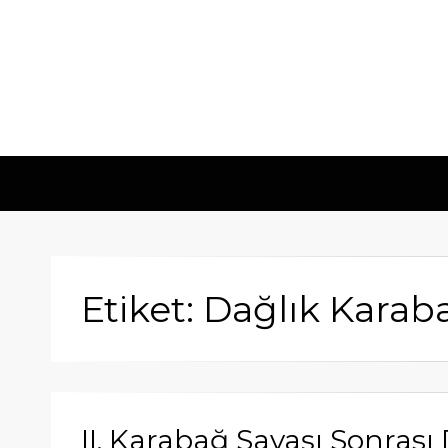
Etiket: Dağlık Karab
II. Karabağ Savaşı Sonras