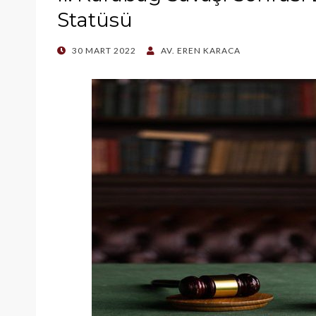
Statüsü
POSTED
30 MART 2022
AV. EREN KARACA
ON