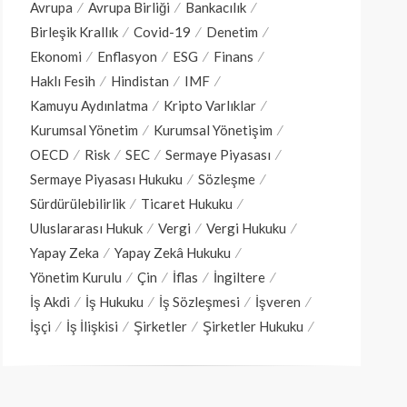
Avrupa
Avrupa Birliği
Bankacılık
Birleşik Krallık
Covid-19
Denetim
Ekonomi
Enflasyon
ESG
Finans
Haklı Fesih
Hindistan
IMF
Kamuyu Aydınlatma
Kripto Varlıklar
Kurumsal Yönetim
Kurumsal Yönetişim
OECD
Risk
SEC
Sermaye Piyasası
Sermaye Piyasası Hukuku
Sözleşme
Sürdürülebilirlik
Ticaret Hukuku
Uluslararası Hukuk
Vergi
Vergi Hukuku
Yapay Zeka
Yapay Zekâ Hukuku
Yönetim Kurulu
Çin
İflas
İngiltere
İş Akdi
İş Hukuku
İş Sözleşmesi
İşveren
İşçi
İş İlişkisi
Şirketler
Şirketler Hukuku