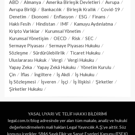
ABD
Almanya
Amerika Birleşik Devletleri
Avrupa
Avrupa Birliği
Bankacılık
Birleşik Krallık
Covid-19
Denetim
Ekonomi
Enflasyon
ESG
Finans
Haklı Fesih
Hindistan
IMF
Kamuyu Aydınlatma
Kripto Varlıklar
Kurumsal Yönetim
Kurumsal Yönetişim
OECD
Risk
SEC
Sermaye Piyasası
Sermaye Piyasası Hukuku
Sözleşme
Sürdürülebilirlik
Ticaret Hukuku
Uluslararası Hukuk
Vergi
Vergi Hukuku
Yapay Zeka
Yapay Zekâ Hukuku
Yönetim Kurulu
Çin
İflas
İngiltere
İş Akdi
İş Hukuku
İş Sözleşmesi
İşveren
İşçi
İş İlişkisi
Şirketler
Şirketler Hukuku
YASAL UYARI VE TELİF HAKKI BİLDİRİMİ
legal.com.tr/blog adresinde yer alan tüm makale, analiz ve hukuki
değerlendirmelerin mali hakları Legal Yayıncılık A.Ş.’ye aittir. Söz
konusu içerikler, 5846 Sayılı Fikir ve Sanat Eserleri Kanunu (FSEK)