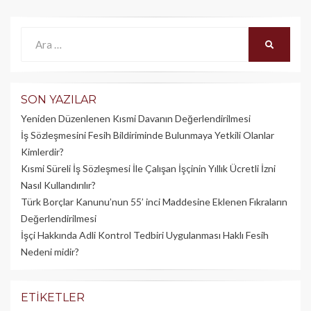
Ara:
ARA
SON YAZILAR
Yeniden Düzenlenen Kısmi Davanın Değerlendirilmesi
İş Sözleşmesini Fesih Bildiriminde Bulunmaya Yetkili Olanlar
Kimlerdir?
Kısmi Süreli İş Sözleşmesi İle Çalışan İşçinin Yıllık Üc­retli İzni
Nasıl Kullandırılır?
Türk Borçlar Kanunu’nun 55’ inci Maddesine Eklenen Fıkraların
Değerlendirilmesi
İşçi Hakkında Adli Kontrol Tedbiri Uygulanması Haklı Fesih
Nedeni midir?
ETIKETLER