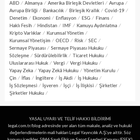
ABD
Almanya
Amerika Birleşik Devletleri
Avrupa
Avrupa Birliği
Bankacılık
Birleşik Krallık
Covid-19
Denetim
Ekonomi
Enflasyon
ESG
Finans
Haklı Fesih
Hindistan
IMF
Kamuyu Aydınlatma
Kripto Varlıklar
Kurumsal Yönetim
Kurumsal Yönetişim
OECD
Risk
SEC
Sermaye Piyasası
Sermaye Piyasası Hukuku
Sözleşme
Sürdürülebilirlik
Ticaret Hukuku
Uluslararası Hukuk
Vergi
Vergi Hukuku
Yapay Zeka
Yapay Zekâ Hukuku
Yönetim Kurulu
Çin
İflas
İngiltere
İş Akdi
İş Hukuku
İş Sözleşmesi
İşveren
İşçi
İş İlişkisi
Şirketler
Şirketler Hukuku
YASAL UYARI VE TELİF HAKKI BİLDİRİMİ
legal.com.tr/blog adresinde yer alan tüm makale, analiz ve hukuki
değerlendirmelerin mali hakları Legal Yayıncılık A.Ş.’ye aittir. Söz
konusu içerikler, 5846 Sayılı Fikir ve Sanat Eserleri Kanunu (FSEK)