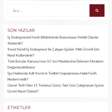
Ara:
ARA
SON YAZILAR
İş Sözleşmesini Fesih Bildiriminde Bulunmaya Yetkili Olanlar
Kimlerdir?
Kısmi Süreli İş Sözleşmesi İle Çalışan İşçinin Yıllık Üc­retli İzni
Nasıl Kullandırılır?
Türk Borçlar Kanunu’nun 55’ inci Maddesine Eklenen Fıkraların
Değerlendirilmesi
İşçi Hakkında Adli Kontrol Tedbiri Uygulanması Haklı Fesih
Nedeni midir?
Genel Tatil Olan 15 Temmuz Günü Tam Gün Çalışmayan İşçiye
Ücreti Nasıl Ödenir?
ETIKETLER