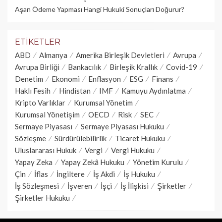
Aşan Ödeme Yapması Hangi Hukuki Sonuçları Doğurur?
ETIKETLER
ABD
Almanya
Amerika Birleşik Devletleri
Avrupa
Avrupa Birliği
Bankacılık
Birleşik Krallık
Covid-19
Denetim
Ekonomi
Enflasyon
ESG
Finans
Haklı Fesih
Hindistan
IMF
Kamuyu Aydınlatma
Kripto Varlıklar
Kurumsal Yönetim
Kurumsal Yönetişim
OECD
Risk
SEC
Sermaye Piyasası
Sermaye Piyasası Hukuku
Sözleşme
Sürdürülebilirlik
Ticaret Hukuku
Uluslararası Hukuk
Vergi
Vergi Hukuku
Yapay Zeka
Yapay Zekâ Hukuku
Yönetim Kurulu
Çin
İflas
İngiltere
İş Akdi
İş Hukuku
İş Sözleşmesi
İşveren
İşçi
İş İlişkisi
Şirketler
Şirketler Hukuku