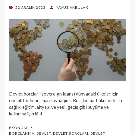
POSTED
22 ARALIK 2023
YAVUZ AKBULAK
ON
Devlet borçları (sovereign loans) dünyadaki ülkeler için
önemli bir finansman kaynağıdır. Borçlanma, hükümetlerin
sağlık, eğitim, altyapı ve yeşil geçiş gibi büyüme ve
kalkınma için kilit…
EKONOMI
BORÇLANMA
,
DEVLET
,
DEVLET BORÇLARI
,
DEVLET