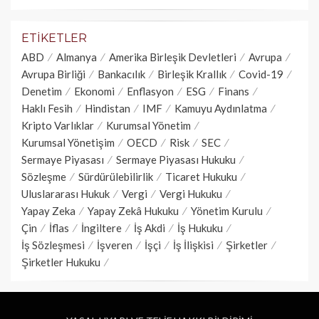
ETIKETLER
ABD
Almanya
Amerika Birleşik Devletleri
Avrupa
Avrupa Birliği
Bankacılık
Birleşik Krallık
Covid-19
Denetim
Ekonomi
Enflasyon
ESG
Finans
Haklı Fesih
Hindistan
IMF
Kamuyu Aydınlatma
Kripto Varlıklar
Kurumsal Yönetim
Kurumsal Yönetişim
OECD
Risk
SEC
Sermaye Piyasası
Sermaye Piyasası Hukuku
Sözleşme
Sürdürülebilirlik
Ticaret Hukuku
Uluslararası Hukuk
Vergi
Vergi Hukuku
Yapay Zeka
Yapay Zekâ Hukuku
Yönetim Kurulu
Çin
İflas
İngiltere
İş Akdi
İş Hukuku
İş Sözleşmesi
İşveren
İşçi
İş İlişkisi
Şirketler
Şirketler Hukuku