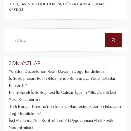
BORÇLARININ YÖNETILMESI
,
DÜNYA BANKASI
,
KAMU
KREDISI
Ara:
ARA
SON YAZILAR
Yeniden Düzenlenen Kısmi Davanın Değerlendirilmesi
İş Sözleşmesini Fesih Bildiriminde Bulunmaya Yetkili Olanlar
Kimlerdir?
Kısmi Süreli İş Sözleşmesi İle Çalışan İşçinin Yıllık Üc­retli İzni
Nasıl Kullandırılır?
Türk Borçlar Kanunu’nun 55’ inci Maddesine Eklenen Fıkraların
Değerlendirilmesi
İşçi Hakkında Adli Kontrol Tedbiri Uygulanması Haklı Fesih
Nedeni midir?