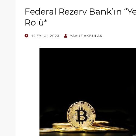
Federal Rezerv Bank’ın “Y
Rolü*
POSTED
12 EYLÜL 2023
YAVUZ AKBULAK
ON