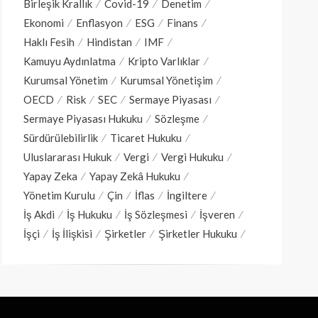
Birleşik Krallık
Covid-19
Denetim
Ekonomi
Enflasyon
ESG
Finans
Haklı Fesih
Hindistan
IMF
Kamuyu Aydınlatma
Kripto Varlıklar
Kurumsal Yönetim
Kurumsal Yönetişim
OECD
Risk
SEC
Sermaye Piyasası
Sermaye Piyasası Hukuku
Sözleşme
Sürdürülebilirlik
Ticaret Hukuku
Uluslararası Hukuk
Vergi
Vergi Hukuku
Yapay Zeka
Yapay Zekâ Hukuku
Yönetim Kurulu
Çin
İflas
İngiltere
İş Akdi
İş Hukuku
İş Sözleşmesi
İşveren
İşçi
İş İlişkisi
Şirketler
Şirketler Hukuku