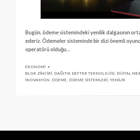
Bugün, ödeme sistemindeki yenilik dalgasının orta
ederiz. Ödemeler sisteminde bir dizi önemli oyun
operatörü olduğu…
EKONOMI
BLOK ZINCIRI
,
DAĞITIK DEFTER TEKNOLOJISI
,
DIJITAL ME
İNOVASYON
,
ÖDEME
,
ÖDEME SISTEMLERI
,
YENILIK