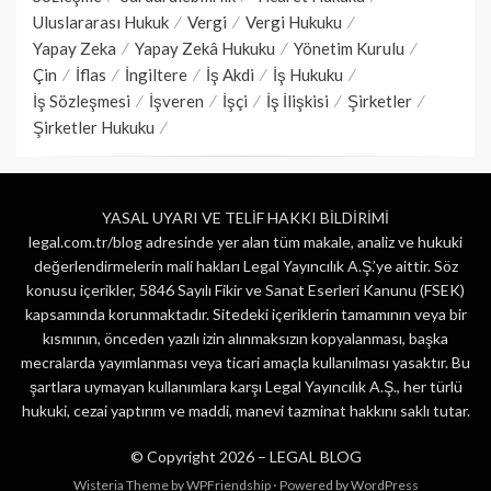
Uluslararası Hukuk
Vergi
Vergi Hukuku
Yapay Zeka
Yapay Zekâ Hukuku
Yönetim Kurulu
Çin
İflas
İngiltere
İş Akdi
İş Hukuku
İş Sözleşmesi
İşveren
İşçi
İş İlişkisi
Şirketler
Şirketler Hukuku
YASAL UYARI VE TELİF HAKKI BİLDİRİMİ
legal.com.tr/blog adresinde yer alan tüm makale, analiz ve hukuki
değerlendirmelerin mali hakları Legal Yayıncılık A.Ş.’ye aittir. Söz
konusu içerikler, 5846 Sayılı Fikir ve Sanat Eserleri Kanunu (FSEK)
kapsamında korunmaktadır. Sitedeki içeriklerin tamamının veya bir
kısmının, önceden yazılı izin alınmaksızın kopyalanması, başka
mecralarda yayımlanması veya ticari amaçla kullanılması yasaktır. Bu
şartlara uymayan kullanımlara karşı Legal Yayıncılık A.Ş., her türlü
hukuki, cezai yaptırım ve maddi, manevi tazminat hakkını saklı tutar.
© Copyright 2026 –
LEGAL BLOG
Wisteria Theme by
WPFriendship
⋅
Powered by
WordPress