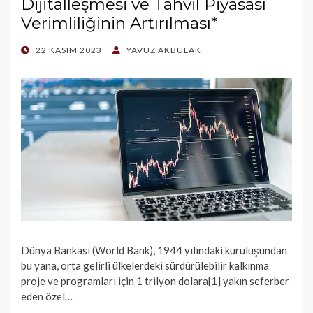
Dijitalleşmesi ve Tahvil Piyasası
Verimliliğinin Artırılması*
POSTED
22 KASIM 2023
YAVUZ AKBULAK
ON
Dünya Bankası (World Bank), 1944 yılındaki kuruluşundan
bu yana, orta gelirli ülkelerdeki sürdürülebilir kalkınma
proje ve programları için 1 trilyon dolara[1] yakın seferber
eden özel…