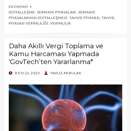
EKONOMI
DIJITALLEŞME
,
SERMAYE PIYASALARI
,
SERMAYE
PIYASALARININ DIJITALLEŞMESI
,
TAHVIL PIYASASI
,
TAHVIL
PIYASASI VERIMLILIĞI
,
VERIMLILIK
Daha Akıllı Vergi Toplama ve
Kamu Harcaması Yapmada
‘GovTech’ten Yararlanma*
POSTED
8 EYLÜL 2023
YAVUZ AKBULAK
ON