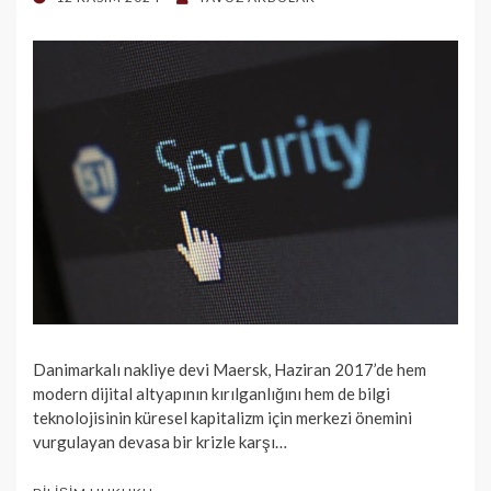
ON
Danimarkalı nakliye devi Maersk, Haziran 2017’de hem
modern dijital altyapının kırılganlığını hem de bilgi
teknolojisinin küresel kapitalizm için merkezi önemini
vurgulayan devasa bir krizle karşı…