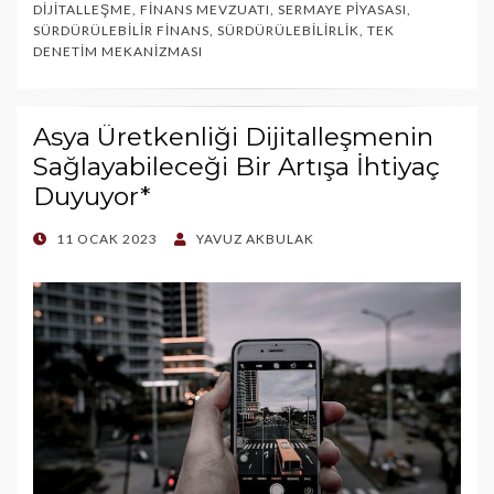
DIJITALLEŞME
,
FINANS MEVZUATI
,
SERMAYE PIYASASI
,
SÜRDÜRÜLEBILIR FINANS
,
SÜRDÜRÜLEBILIRLIK
,
TEK
DENETIM MEKANIZMASI
Asya Üretkenliği Dijitalleşmenin
Sağlayabileceği Bir Artışa İhtiyaç
Duyuyor*
POSTED
11 OCAK 2023
YAVUZ AKBULAK
ON