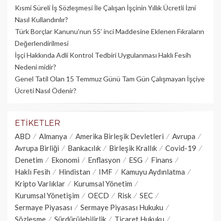
Kısmi Süreli İş Sözleşmesi İle Çalışan İşçinin Yıllık Üc­retli İzni
Nasıl Kullandırılır?
Türk Borçlar Kanunu’nun 55’ inci Maddesine Eklenen Fıkraların
Değerlendirilmesi
İşçi Hakkında Adli Kontrol Tedbiri Uygulanması Haklı Fesih
Nedeni midir?
Genel Tatil Olan 15 Temmuz Günü Tam Gün Çalışmayan İşçiye
Ücreti Nasıl Ödenir?
ETIKETLER
ABD
Almanya
Amerika Birleşik Devletleri
Avrupa
Avrupa Birliği
Bankacılık
Birleşik Krallık
Covid-19
Denetim
Ekonomi
Enflasyon
ESG
Finans
Haklı Fesih
Hindistan
IMF
Kamuyu Aydınlatma
Kripto Varlıklar
Kurumsal Yönetim
Kurumsal Yönetişim
OECD
Risk
SEC
Sermaye Piyasası
Sermaye Piyasası Hukuku
Sözleşme
Sürdürülebilirlik
Ticaret Hukuku