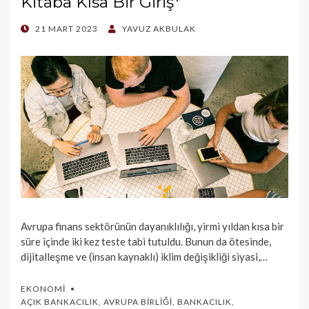
Kitaba Kısa Bir Giriş*
POSTED
21 MART 2023
YAVUZ AKBULAK
ON
Avrupa finans sektörünün dayanıklılığı, yirmi yıldan kısa bir
süre içinde iki kez teste tabi tutuldu. Bunun da ötesinde,
dijitalleşme ve (insan kaynaklı) iklim değişikliği siyasi,…
EKONOMI
AÇIK BANKACILIK
,
AVRUPA BIRLIĞI
,
BANKACILIK
,