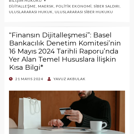
BILIŞIM HUKUKU
DIJITALLEŞME
,
MAERSK
,
POLITIK EKONOMI
,
SIBER SALDIRI
,
ULUSLARARASI HUKUK
,
ULUSLARARASI SIBER HUKUKU
“Finansın Dijitalleşmesi”: Basel
Bankacılık Denetim Komitesi’nin
16 Mayıs 2024 Tarihli Raporu’nda
Yer Alan Temel Hususlara İlişkin
Kısa Bilgi*
POSTED
21 MAYIS 2024
YAVUZ AKBULAK
ON