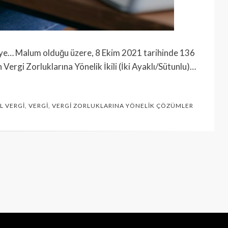
e… Malum olduğu üzere, 8 Ekim 2021 tarihinde 136
ergi Zorluklarına Yönelik İkili (İki Ayaklı/Sütunlu)…
L VERGI
,
VERGI
,
VERGI ZORLUKLARINA YÖNELIK ÇÖZÜMLER