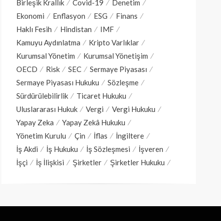
Birleşik Krallık
Covid-19
Denetim
Ekonomi
Enflasyon
ESG
Finans
Haklı Fesih
Hindistan
IMF
Kamuyu Aydınlatma
Kripto Varlıklar
Kurumsal Yönetim
Kurumsal Yönetişim
OECD
Risk
SEC
Sermaye Piyasası
Sermaye Piyasası Hukuku
Sözleşme
Sürdürülebilirlik
Ticaret Hukuku
Uluslararası Hukuk
Vergi
Vergi Hukuku
Yapay Zeka
Yapay Zekâ Hukuku
Yönetim Kurulu
Çin
İflas
İngiltere
İş Akdi
İş Hukuku
İş Sözleşmesi
İşveren
İşçi
İş İlişkisi
Şirketler
Şirketler Hukuku