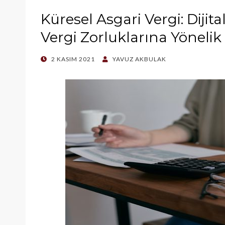
Küresel Asgari Vergi: Dij
Vergi Zorluklarına Yönelik 
POSTED
2 KASIM 2021
YAVUZ AKBULAK
ON