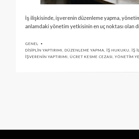
İş ilişkisinde, işverenin düzenleme yapma, yönetim
anlamdaki yönetim yetkisinin en uç noktası olan dis
GENEL
DISIPLIN YAPTIRIMI
,
DÜZENLEME YAPMA
,
İŞ HUKUKU
,
İŞ İ
İŞVERENIN YAPTIRIMI
,
ÜCRET KESME CEZASI
,
YÖNETIM YE