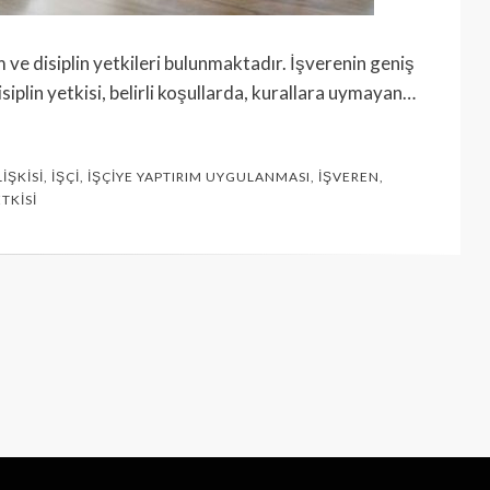
 ve disiplin yetkileri bulunmaktadır. İşverenin geniş
iplin yetkisi, belirli koşullarda, kurallara uymayan…
LIŞKISI
,
İŞÇI
,
İŞÇIYE YAPTIRIM UYGULANMASI
,
İŞVEREN
,
TKISI