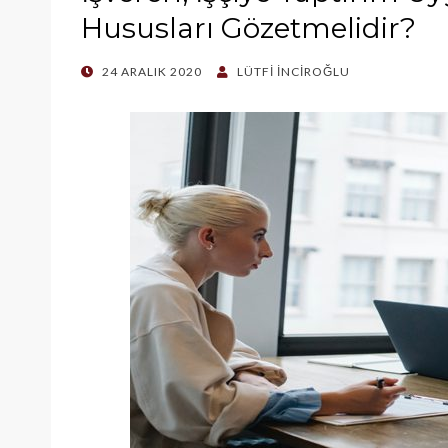
Hususları Gözetmelidir?
POSTED
24 ARALIK 2020
LÜTFI İNCIROĞLU
ON