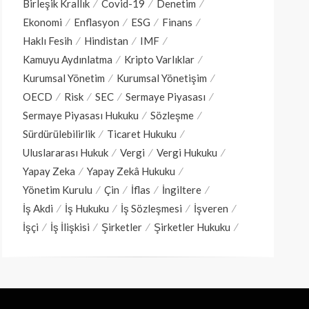
Birleşik Krallık
Covid-19
Denetim
Ekonomi
Enflasyon
ESG
Finans
Haklı Fesih
Hindistan
IMF
Kamuyu Aydınlatma
Kripto Varlıklar
Kurumsal Yönetim
Kurumsal Yönetişim
OECD
Risk
SEC
Sermaye Piyasası
Sermaye Piyasası Hukuku
Sözleşme
Sürdürülebilirlik
Ticaret Hukuku
Uluslararası Hukuk
Vergi
Vergi Hukuku
Yapay Zeka
Yapay Zekâ Hukuku
Yönetim Kurulu
Çin
İflas
İngiltere
İş Akdi
İş Hukuku
İş Sözleşmesi
İşveren
İşçi
İş İlişkisi
Şirketler
Şirketler Hukuku